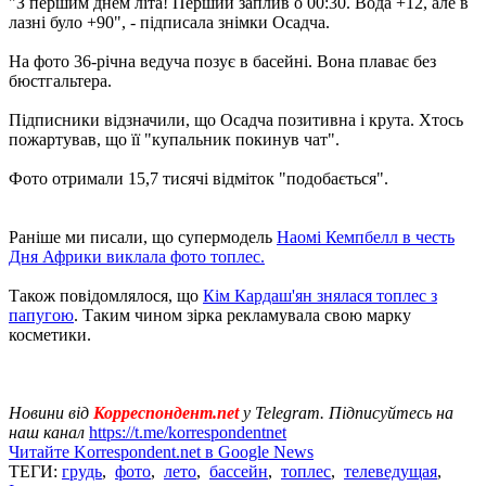
"З першим днем ​​літа! Перший заплив о 00:30. Вода +12, але в
лазні було +90", - підписала знімки Осадча.
На фото 36-річна ведуча позує в басейні. Вона плаває без
бюстгальтера.
Підписники відзначили, що Осадча позитивна і крута. Хтось
пожартував, що її "купальник покинув чат".
Фото отримали 15,7 тисячі відміток "подобається".
Раніше ми писали, що супермодель
Наомі Кемпбелл в честь
Дня Африки виклала фото топлес.
Також повідомлялося, що
Кім Кардаш'ян знялася топлес з
папугою
. Таким чином зірка рекламувала свою марку
косметики.
Новини від
Корреспондент.net
у Telegram. Підписуйтесь на
наш канал
https://t.me/korrespondentnet
Читайте Korrespondent.net в Google News
ТЕГИ:
грудь
,
фото
,
лето
,
бассейн
,
топлес
,
телеведущая
,