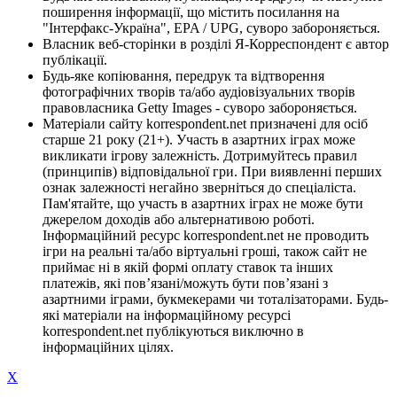
поширення інформації, що містить посилання на
"Інтерфакс-Україна", EPA / UPG, суворо забороняється.
Власник веб-сторінки в розділі Я-Корреспондент є автор
публікації.
Будь-яке копіювання, передрук та відтворення
фотографічних творів та/або аудіовізуальних творів
правовласника Getty Images - суворо забороняється.
Матеріали сайту korrespondent.net призначені для осіб
старше 21 року (21+). Участь в азартних іграх може
викликати ігрову залежність. Дотримуйтесь правил
(принципів) відповідальної гри. При виявленні перших
ознак залежності негайно зверніться до спеціаліста.
Пам'ятайте, що участь в азартних іграх не може бути
джерелом доходів або альтернативою роботі.
Інформаційний ресурс korrespondent.net не проводить
ігри на реальні та/або віртуальні гроші, також сайт не
приймає ні в якій формі оплату ставок та інших
платежів, які пов’язані/можуть бути пов’язані з
азартними іграми, букмекерами чи тоталізаторами. Будь-
які матеріали на інформаційному ресурсі
korrespondent.net публікуються виключно в
інформаційних цілях.
X