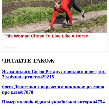
ЧИТАЙТЕ ТАКОЖ
Як змінилася Софія Ротару: з'явилося нове фото
79-річної артистки
29215
Фото Денисенко з нареченим викликав розмови
про шлюб
7878
Помер чоловік відомої української акторки
4754