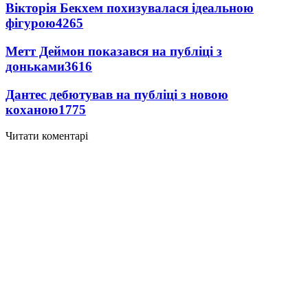
Вікторія Бекхем похизувалася ідеальною
фігурою
4265
Метт Деймон показався на публіці з
доньками
3616
Дантес дебютував на публіці з новою
коханою
1775
Читати коментарі