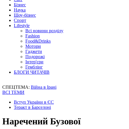
Бізнес
Наука
Шоу-бізнес
Спорт
Lifestyle
Всі новини розділу
Fashion
Food&Drinks
Мотори
Гаджети
Подорожі
Інтер'єри
Гемблінг
БЛОГИ ЧИТАЧІВ
СПЕЦТЕМА:
Війна в Ірані
ВСІ ТЕМИ
Вступ України в ЄС
Теракт в Барселоні
Наречений Бузової