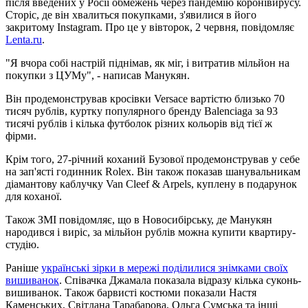
після введених у Росії обмежень через пандемію коронівирусу.
Сторіс, де він хвалиться покупками, з'явилися в його
закритому Instagram. Про це у вівторок, 2 червня, повідомляє
Lenta.ru
.
"Я вчора собі настрій піднімав, як міг, і витратив мільйон на
покупки з ЦУМу", - написав Манукян.
Він продемонстрував кросівки Versace вартістю близько 70
тисяч рублів, куртку популярного бренду Balenciaga за 93
тисячі рублів і кілька футболок різних кольорів від тієї ж
фірми.
Крім того, 27-річний коханий Бузової продемонстрував у себе
на зап'ясті годинник Rolex. Він також показав шанувальникам
діамантову каблучку Van Cleef & Arpels, куплену в подарунок
для коханої.
Також ЗМІ повідомляє, що в Новосибірську, де Манукян
народився і виріс, за мільйон рублів можна купити квартиру-
студію.
Раніше
українські зірки в мережі поділилися знімками своїх
вишиванок
. Співачка Джамала показала відразу кілька суконь-
вишиванок. Також барвисті костюми показали Настя
Каменських, Світлана Тарабарова, Ольга Сумська та інші