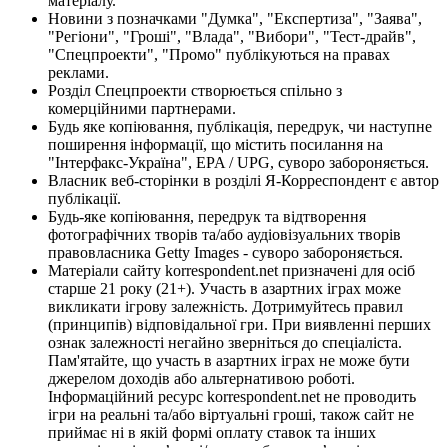
матеріалу.
Новини з позначками "Думка", "Експертиза", "Заява",
"Регіони", "Гроші", "Влада", "Вибори", "Тест-драйв",
"Спецпроекти", "Промо" публікуються на правах
реклами.
Розділ Спецпроекти створюється спільно з
комерційними партнерами.
Будь яке копіювання, публікація, передрук, чи наступне
поширення інформації, що містить посилання на
"Інтерфакс-Україна", EPA / UPG, суворо забороняється.
Власник веб-сторінки в розділі Я-Корреспондент є автор
публікації.
Будь-яке копіювання, передрук та відтворення
фотографічних творів та/або аудіовізуальних творів
правовласника Getty Images - суворо забороняється.
Матеріали сайту korrespondent.net призначені для осіб
старше 21 року (21+). Участь в азартних іграх може
викликати ігрову залежність. Дотримуйтесь правил
(принципів) відповідальної гри. При виявленні перших
ознак залежності негайно зверніться до спеціаліста.
Пам'ятайте, що участь в азартних іграх не може бути
джерелом доходів або альтернативою роботі.
Інформаційний ресурс korrespondent.net не проводить
ігри на реальні та/або віртуальні гроші, також сайт не
приймає ні в якій формі оплату ставок та інших