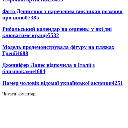
Фото Денисенко з нареченим викликав розмови
про шлюб
7385
Рибальський календар на серпень: у які дні
клюватиме краще
5532
Модель продемонструвала фігуру на пляжах
Греції
4688
Дженніфер Лопес відпочила в Італії з
близнюками
4684
Помер чоловік відомої української акторки
4251
Читати коментарі