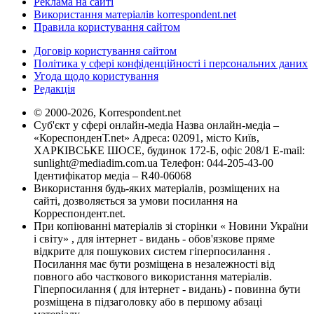
Реклама на сайті
Використання матеріалів korrespondent.net
Правила користування сайтом
Договір користування сайтом
Політика у сфері конфіденційності і персональних даних
Угода щодо користування
Редакція
© 2000-2026, Korrespondent.net
Суб'єкт у сфері онлайн-медіа Назва онлайн-медіа –
«КореспонденТ.net» Адреса: 02091, місто Київ,
ХАРКІВСЬКЕ ШОСЕ, будинок 172-Б, офіс 208/1 E-mail:
sunlight@mediadim.com.ua
Телефон: 044-205-43-00
Ідентифікатор медіа – R40-06068
Використання будь-яких матеріалів, розміщених на
сайті, дозволяється за умови посилання на
Корреспондент.net.
При копіюванні матеріалів зі сторінки « Новини України
і світу» , для інтернет - видань - обов'язкове пряме
відкрите для пошукових систем гіперпосилання .
Посилання має бути розміщена в незалежності від
повного або часткового використання матеріалів.
Гіперпосилання ( для інтернет - видань) - повинна бути
розміщена в підзаголовку або в першому абзаці