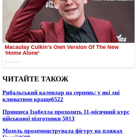
ЧИТАЙТЕ ТАКОЖ
Рибальський календар на серпень: у які дні
клюватиме краще
6522
Принцеса Ізабелла проходить 11-місячний курс
військової підготовки
5013
Модель продемонструвала фігуру на пляжах