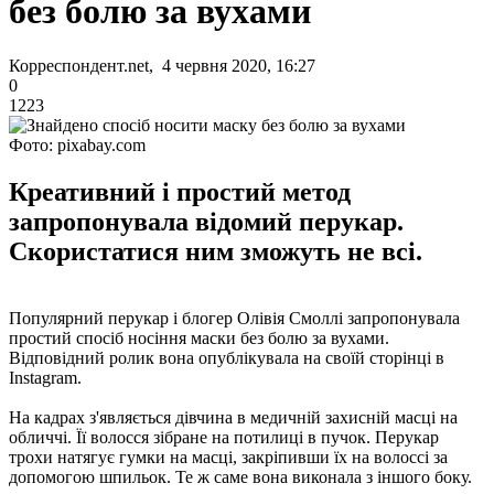
без болю за вухами
Корреспондент.net, 4 червня 2020, 16:27
0
1223
Фото: pixabay.com
Креативний і простий метод
запропонувала відомий перукар.
Скористатися ним зможуть не всі.
Популярний перукар і блогер Олівія Смоллі запропонувала
простий спосіб носіння маски без болю за вухами.
Відповідний ролик вона опублікувала на своїй сторінці в
Instagram.
На кадрах з'являється дівчина в медичній захисній масці на
обличчі. Її волосся зібране на потилиці в пучок. Перукар
трохи натягує гумки на масці, закріпивши їх на волоссі за
допомогою шпильок. Те ж саме вона виконала з іншого боку.