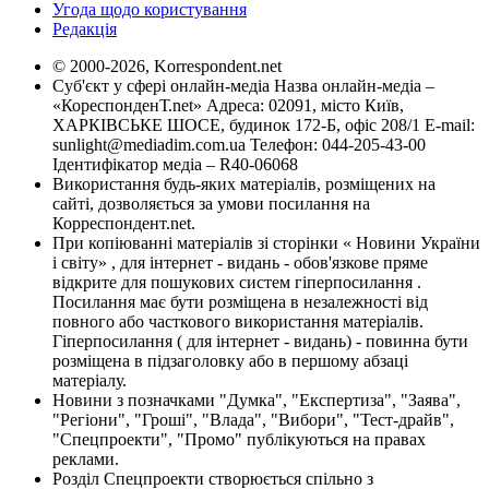
Угода щодо користування
Редакція
© 2000-2026, Korrespondent.net
Суб'єкт у сфері онлайн-медіа Назва онлайн-медіа –
«КореспонденТ.net» Адреса: 02091, місто Київ,
ХАРКІВСЬКЕ ШОСЕ, будинок 172-Б, офіс 208/1 E-mail:
sunlight@mediadim.com.ua
Телефон: 044-205-43-00
Ідентифікатор медіа – R40-06068
Використання будь-яких матеріалів, розміщених на
сайті, дозволяється за умови посилання на
Корреспондент.net.
При копіюванні матеріалів зі сторінки « Новини України
і світу» , для інтернет - видань - обов'язкове пряме
відкрите для пошукових систем гіперпосилання .
Посилання має бути розміщена в незалежності від
повного або часткового використання матеріалів.
Гіперпосилання ( для інтернет - видань) - повинна бути
розміщена в підзаголовку або в першому абзаці
матеріалу.
Новини з позначками "Думка", "Експертиза", "Заява",
"Регіони", "Гроші", "Влада", "Вибори", "Тест-драйв",
"Спецпроекти", "Промо" публікуються на правах
реклами.
Розділ Спецпроекти створюється спільно з