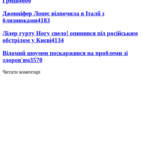
Греції
4600
Дженніфер Лопес відпочила в Італії з
близнюками
4183
Лідер гурту Ногу свело! опинився під російським
обстрілом у Києві
4134
Відомий шоумен поскаржився на проблеми зі
здоров'ям
3570
Читати коментарі