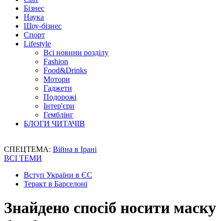
Бізнес
Наука
Шоу-бізнес
Спорт
Lifestyle
Всі новини розділу
Fashion
Food&Drinks
Мотори
Гаджети
Подорожі
Інтер'єри
Гемблінг
БЛОГИ ЧИТАЧІВ
СПЕЦТЕМА:
Війна в Ірані
ВСІ ТЕМИ
Вступ України в ЄС
Теракт в Барселоні
Знайдено спосіб носити маску