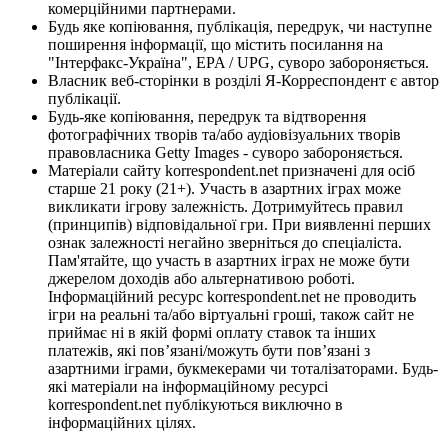
комерційними партнерами.
Будь яке копіювання, публікація, передрук, чи наступне
поширення інформації, що містить посилання на
"Інтерфакс-Україна", EPA / UPG, суворо забороняється.
Власник веб-сторінки в розділі Я-Корреспондент є автор
публікації.
Будь-яке копіювання, передрук та відтворення
фотографічних творів та/або аудіовізуальних творів
правовласника Getty Images - суворо забороняється.
Матеріали сайту korrespondent.net призначені для осіб
старше 21 року (21+). Участь в азартних іграх може
викликати ігрову залежність. Дотримуйтесь правил
(принципів) відповідальної гри. При виявленні перших
ознак залежності негайно зверніться до спеціаліста.
Пам'ятайте, що участь в азартних іграх не може бути
джерелом доходів або альтернативою роботі.
Інформаційний ресурс korrespondent.net не проводить
ігри на реальні та/або віртуальні гроші, також сайт не
приймає ні в якій формі оплату ставок та інших
платежів, які пов’язані/можуть бути пов’язані з
азартними іграми, букмекерами чи тоталізаторами. Будь-
які матеріали на інформаційному ресурсі
korrespondent.net публікуються виключно в
інформаційних цілях.