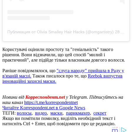
Публикация от Olivia Smalley Hair Hacks (@omgartistry)
28 Май 2020 в 9:35 PDT
Користувачі оцінили простоту та "геніальність" такого
рішення. Вони відзначили, що цей спосіб "милий і
практичний", але підійде тільки власникам довгого волосся.
Раніше повідомлялося, що
"слуга народу" прийшла в Раду у
в'язаній масці.
Також писалося про те, що
Reebok випустив
інноваційні захисні маски.
Новини від
Корреспондент.net
у Telegram. Підписуйтесь на
наш канал
https://t.me/korrespondentnet
Читайте Korrespondent.net в Google News
ТЕГИ:
волосы
,
видео
,
маски
,
парикмахер
,
секрет
Якщо ви помітили помилку, виділіть необхідний текст і
натисніть Ctrl + Enter, щоб повідомити про це редакцію.