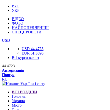
РУС
УКР
ВІДЕО
ФОТО
НАЙПОПУЛЯРНІШІ
СПЕЦПРОЕКТИ
USD
USD
44.4723
EUR
51.3096
Всі курси валют
44.4723
Авторизація
Пошук
RU
ВСІ РОЗДІЛИ
Головна
Україна
Місто
Світ