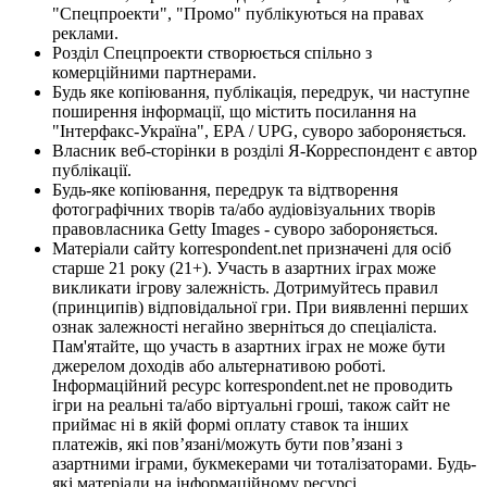
"Спецпроекти", "Промо" публікуються на правах
реклами.
Розділ Спецпроекти створюється спільно з
комерційними партнерами.
Будь яке копіювання, публікація, передрук, чи наступне
поширення інформації, що містить посилання на
"Інтерфакс-Україна", EPA / UPG, суворо забороняється.
Власник веб-сторінки в розділі Я-Корреспондент є автор
публікації.
Будь-яке копіювання, передрук та відтворення
фотографічних творів та/або аудіовізуальних творів
правовласника Getty Images - суворо забороняється.
Матеріали сайту korrespondent.net призначені для осіб
старше 21 року (21+). Участь в азартних іграх може
викликати ігрову залежність. Дотримуйтесь правил
(принципів) відповідальної гри. При виявленні перших
ознак залежності негайно зверніться до спеціаліста.
Пам'ятайте, що участь в азартних іграх не може бути
джерелом доходів або альтернативою роботі.
Інформаційний ресурс korrespondent.net не проводить
ігри на реальні та/або віртуальні гроші, також сайт не
приймає ні в якій формі оплату ставок та інших
платежів, які пов’язані/можуть бути пов’язані з
азартними іграми, букмекерами чи тоталізаторами. Будь-
які матеріали на інформаційному ресурсі