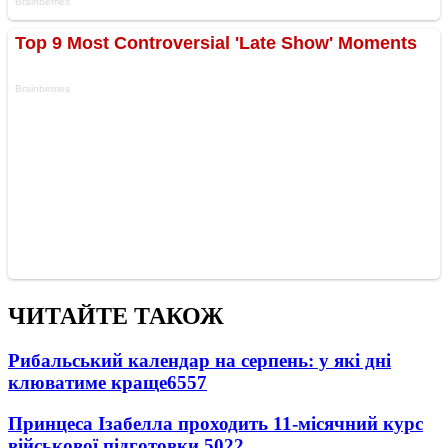
ЧИТАЙТЕ ТАКОЖ
Рибальський календар на серпень: у які дні
клюватиме краще
6557
Принцеса Ізабелла проходить 11-місячний курс
військової підготовки
5022