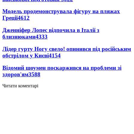
Модель продемонструвала фігуру на пляжах
Греції
4612
Дженніфер Лопес відпочила в Італії з
близнюками
4333
Лідер гурту Ногу свело! опинився під російським
обстрілом у Києві
4154
Відомий шоумен поскаржився на проблеми зі
здоров'ям
3588
Читати коментарі