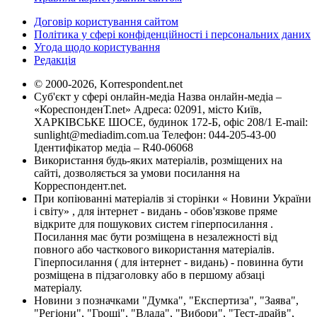
Договір користування сайтом
Політика у сфері конфіденційності і персональних даних
Угода щодо користування
Редакція
© 2000-2026, Korrespondent.net
Суб'єкт у сфері онлайн-медіа Назва онлайн-медіа –
«КореспонденТ.net» Адреса: 02091, місто Київ,
ХАРКІВСЬКЕ ШОСЕ, будинок 172-Б, офіс 208/1 E-mail:
sunlight@mediadim.com.ua
Телефон: 044-205-43-00
Ідентифікатор медіа – R40-06068
Використання будь-яких матеріалів, розміщених на
сайті, дозволяється за умови посилання на
Корреспондент.net.
При копіюванні матеріалів зі сторінки « Новини України
і світу» , для інтернет - видань - обов'язкове пряме
відкрите для пошукових систем гіперпосилання .
Посилання має бути розміщена в незалежності від
повного або часткового використання матеріалів.
Гіперпосилання ( для інтернет - видань) - повинна бути
розміщена в підзаголовку або в першому абзаці
матеріалу.
Новини з позначками "Думка", "Експертиза", "Заява",
"Регіони", "Гроші", "Влада", "Вибори", "Тест-драйв",