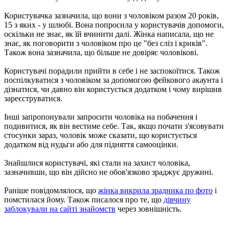
Користувачка зазначила, що вони з чоловіком разом 20 років,
15 з яких - у шлюбі. Вона попросила у користувачів допомоги,
оскільки не знає, як їй вчинити далі. Жінка написала, що не
знає, як поговорити з чоловіком про це "без сліз і криків".
Також вона зазначила, що більше не довіряє чоловікові.
Користувачі порадили прийти в себе і не заспокоїтися. Також
поспілкуватися з чоловіком за допомогою фейкового акаунта і
дізнатися, чи давно він користується додатком і чому вирішив
зареєструватися.
Інші запропонували запросити чоловіка на побачення і
подивитися, як він вестиме себе. Так, якщо почати з'ясовувати
стосунки зараз, чоловік може сказати, що користується
додатком від нудьги або для підняття самооцінки.
Знайшлися користувачі, які стали на захист чоловіка,
зазначивши, що він дійсно не обов'язково зраджує дружині.
Раніше повідомлялося, що
жінка викрила зрадника по фото
і
помстилася йому. Також писалося про те, що
дівчину
заблокували на сайті знайомств
через зовнішність.