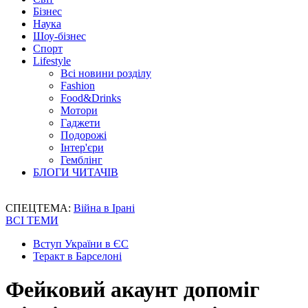
Бізнес
Наука
Шоу-бізнес
Спорт
Lifestyle
Всі новини розділу
Fashion
Food&Drinks
Мотори
Гаджети
Подорожі
Інтер'єри
Гемблінг
БЛОГИ ЧИТАЧІВ
СПЕЦТЕМА:
Війна в Ірані
ВСІ ТЕМИ
Вступ України в ЄС
Теракт в Барселоні
Фейковий акаунт допоміг