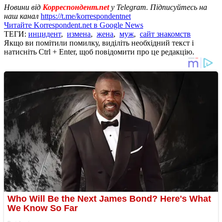
Новини від
Корреспондент.net
у Telegram. Підписуйтесь на
наш канал
https://t.me/korrespondentnet
Читайте Korrespondent.net в Google News
ТЕГИ:
инцидент
,
измена
,
жена
,
муж
,
сайт знакомств
Якщо ви помітили помилку, виділіть необхідний текст і
натисніть Ctrl + Enter, щоб повідомити про це редакцію.