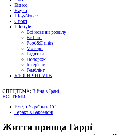
Бізнес
Наука
Шоу-бізнес
Спорт
Lifestyle
Всі новини розділу
Fashion
Food&Drinks
Мотори
Гаджети
Подорожі
Інтер'єри
Гемблінг
БЛОГИ ЧИТАЧІВ
СПЕЦТЕМА:
Війна в Ірані
ВСІ ТЕМИ
Вступ України в ЄС
Теракт в Барселоні
Життя принца Гаррі