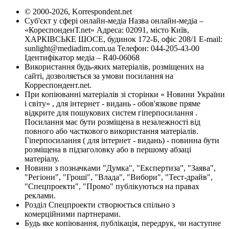
© 2000-2026, Korrespondent.net
Суб'єкт у сфері онлайн-медіа Назва онлайн-медіа –
«КореспонденТ.net» Адреса: 02091, місто Київ,
ХАРКІВСЬКЕ ШОСЕ, будинок 172-Б, офіс 208/1 E-mail:
sunlight@mediadim.com.ua
Телефон: 044-205-43-00
Ідентифікатор медіа – R40-06068
Використання будь-яких матеріалів, розміщених на
сайті, дозволяється за умови посилання на
Корреспондент.net.
При копіюванні матеріалів зі сторінки « Новини України
і світу» , для інтернет - видань - обов'язкове пряме
відкрите для пошукових систем гіперпосилання .
Посилання має бути розміщена в незалежності від
повного або часткового використання матеріалів.
Гіперпосилання ( для інтернет - видань) - повинна бути
розміщена в підзаголовку або в першому абзаці
матеріалу.
Новини з позначками "Думка", "Експертиза", "Заява",
"Регіони", "Гроші", "Влада", "Вибори", "Тест-драйв",
"Спецпроекти", "Промо" публікуються на правах
реклами.
Розділ Спецпроекти створюється спільно з
комерційними партнерами.
Будь яке копіювання, публікація, передрук, чи наступне