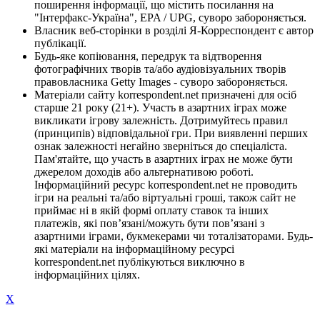
поширення інформації, що містить посилання на
"Інтерфакс-Україна", EPA / UPG, суворо забороняється.
Власник веб-сторінки в розділі Я-Корреспондент є автор
публікації.
Будь-яке копіювання, передрук та відтворення
фотографічних творів та/або аудіовізуальних творів
правовласника Getty Images - суворо забороняється.
Матеріали сайту korrespondent.net призначені для осіб
старше 21 року (21+). Участь в азартних іграх може
викликати ігрову залежність. Дотримуйтесь правил
(принципів) відповідальної гри. При виявленні перших
ознак залежності негайно зверніться до спеціаліста.
Пам'ятайте, що участь в азартних іграх не може бути
джерелом доходів або альтернативою роботі.
Інформаційний ресурс korrespondent.net не проводить
ігри на реальні та/або віртуальні гроші, також сайт не
приймає ні в якій формі оплату ставок та інших
платежів, які пов’язані/можуть бути пов’язані з
азартними іграми, букмекерами чи тоталізаторами. Будь-
які матеріали на інформаційному ресурсі
korrespondent.net публікуються виключно в
інформаційних цілях.
X