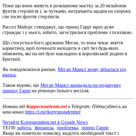
Поки що вони живуть в розкішному маєтку за 20 мільйонів
фунтів стерлінгів і, за чутками, витрачають щодня на охорону
сім тисяч фунтів стерлінгів.
Рассел Майєрс стверджує, що принц Гаррі зараз дуже
страждає і у нього, нібито, загострилися проблеми з психікою.
Що стосується його дружини Меган, то вона чекає зняття
карантину, щоб починати виходити в світ без будь-яких
обмежень, які на неї було накладено в королівській родині в
Британії.
Як повідомлялося раніше,
Меган Маркл знову зібралася під
вінець
.
Також відомо, що
Меган Маркл заощадила на подарунку
принцу Гаррі
на річницю їхнього весілля.
Новини від
Корреспондент.net
в Telegram. Підписуйтесь на
наш канал
https://t.me/korrespondentnet
Читайте Korrespondent.net в Google News
ТЕГИ:
работа
,
финансы
,
проблемы
,
принц Гарри
Якщо ви помітили помилку, виділіть необхідний текст і