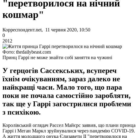
"перетворилося на нічний
кошмар"
Корреспондент.net, 11 червня 2020, 10:50
0
2012
Фото: thedailybeast.com
Принц Гаррі не може знайти собі заняття на чужині
У герцогів Сассекських, всупереч
їхнім очікуванням, зараз далеко не
найкращі часи. Мало того, що пара
поки не почала самостійно заробляти,
так ще у Гаррі загострилися проблеми
з психікою.
Королівський оглядач Рассел Майєрс заявив, що плани принца
Гаррі і Меган Маркл зруйнувалися через пандемію COVID-19.
А життя молодшого онука Єлизавети II "перетворилося на