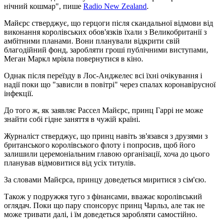
нічний кошмар", пише
Radio New Zealand
.
Майєрс стверджує, що герцоги після скандальної відмови від
виконання королівських обов'язків їхали з Великобританії з
амбітними планами. Вони планували відкрити свій
благодійний фонд, заробляти гроші публічними виступами,
Меган Маркл мріяла повернутися в кіно.
Однак після переїзду в Лос-Анджелес всі їхні очікування і
надії поки що "зависли в повітрі" через спалах коронавірусної
інфекції.
До того ж, як заявляє Рассел Майєрс, принц Гаррі не може
знайти собі гідне заняття в чужій країні.
Журналіст стверджує, що принц навіть зв'язався з друзями з
британського королівського флоту і попросив, щоб його
залишили церемоніальним главою організації, хоча до цього
планував відмовитися від усіх титулів.
За словами Майєрса, принцу доведеться миритися з сім'єю.
Також у подружжя туго з фінансами, вважає королівський
оглядач. Поки що пару спонсорує принц Чарльз, але так не
може тривати далі, і їм доведеться заробляти самостійно.