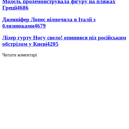
Модель продемонструвала фігуру на пляжах
Греції
4686
Дженніфер Лопес відпочила в Італії з
близнюками
4679
Лідер гурту Ногу свело! опинився під російським
обстрілом у Києві
4205
Читати коментарі