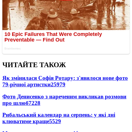
ЧИТАЙТЕ ТАКОЖ
Як змінилася Софія Ротару: з'явилося нове фото
79-річної артистки
25979
Фото Денисенко з нареченим викликав розмови
про шлюб
7228
Рибальський календар на серпень: у які дні
клюватиме краще
5529