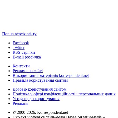
Повна версія сайту
Facebook
Twitter
RSS-стрічки
E-mail розсилка
Контакти
Реклама на сайті
Використання матеріалів korrespondent.net
Правила користування сайтом
Договір користування сайтом
Політика у сфері конфіденційності і персональних даних
Угода щодо користування
Редакція
© 2000-2026, Korrespondent.net
Суб'єкт у сфері онлайн-медіа Назва онлайн-медіа –