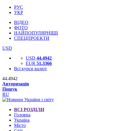
РУС
УКР
ВІДЕО
ФОТО
НАЙПОПУЛЯРНІШІ
СПЕЦПРОЕКТИ
USD
USD
44.4942
EUR
51.3366
Всі курси валют
44.4942
Авторизація
Пошук
RU
ВСІ РОЗДІЛИ
Головна
Україна
Місто
Світ