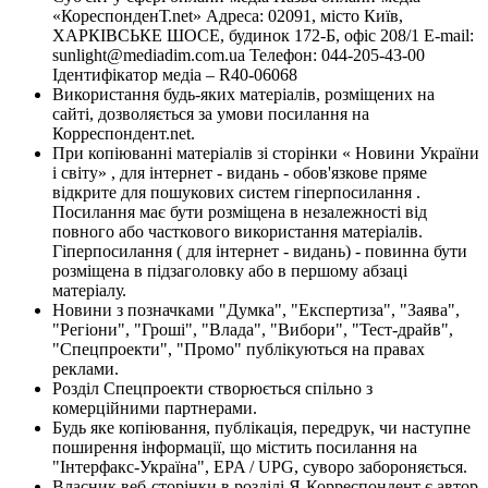
«КореспонденТ.net» Адреса: 02091, місто Київ,
ХАРКІВСЬКЕ ШОСЕ, будинок 172-Б, офіс 208/1 E-mail:
sunlight@mediadim.com.ua
Телефон: 044-205-43-00
Ідентифікатор медіа – R40-06068
Використання будь-яких матеріалів, розміщених на
сайті, дозволяється за умови посилання на
Корреспондент.net.
При копіюванні матеріалів зі сторінки « Новини України
і світу» , для інтернет - видань - обов'язкове пряме
відкрите для пошукових систем гіперпосилання .
Посилання має бути розміщена в незалежності від
повного або часткового використання матеріалів.
Гіперпосилання ( для інтернет - видань) - повинна бути
розміщена в підзаголовку або в першому абзаці
матеріалу.
Новини з позначками "Думка", "Експертиза", "Заява",
"Регіони", "Гроші", "Влада", "Вибори", "Тест-драйв",
"Спецпроекти", "Промо" публікуються на правах
реклами.
Розділ Спецпроекти створюється спільно з
комерційними партнерами.
Будь яке копіювання, публікація, передрук, чи наступне
поширення інформації, що містить посилання на
"Інтерфакс-Україна", EPA / UPG, суворо забороняється.
Власник веб-сторінки в розділі Я-Корреспондент є автор