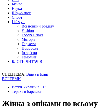
Бізнес
Наука
Шоу-бізнес
Спорт
Lifestyle
Всі новини розділу
Fashion
Food&Drinks
Мотори
Гаджети
Подорожі
Інтер'єри
Гемблінг
БЛОГИ ЧИТАЧІВ
СПЕЦТЕМА:
Війна в Ірані
ВСІ ТЕМИ
Вступ України в ЄС
Теракт в Барселоні
Жінка з опіками по всьому