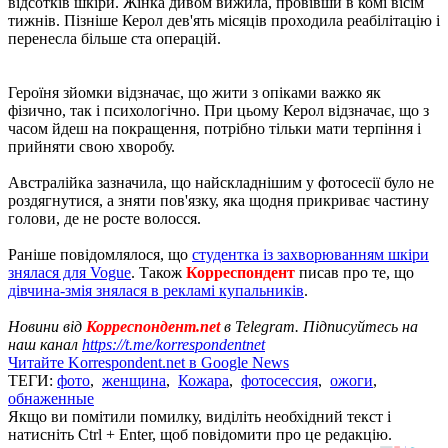
відсотків шкіри. Жінка дивом вижила, провівши в комі вісім
тижнів. Пізніше Керол дев'ять місяців проходила реабілітацію і
перенесла більше ста операцій.
Героїня зйомки відзначає, що жити з опіками важко як
фізично, так і психологічно. При цьому Керол відзначає, що з
часом йдеш на покращення, потрібно тільки мати терпіння і
прийняти свою хворобу.
Австралійка зазначила, що найскладнішим у фотосесії було не
роздягнутися, а зняти пов'язку, яка щодня прикриває частину
голови, де не росте волосся.
Раніше повідомлялося, що
студентка із захворюванням шкіри
знялася для Vogue
. Також
Корреспондент
писав про те, що
дівчина-змія знялася в рекламі купальників
.
Новини від
Корреспондент.net
в Telegram. Підписуйтесь на
наш канал
https://t.me/korrespondentnet
Читайте Korrespondent.net в Google News
ТЕГИ:
фото
,
женщина
,
Кожара
,
фотосессия
,
ожоги
,
обнаженные
Якщо ви помітили помилку, виділіть необхідний текст і
натисніть Ctrl + Enter, щоб повідомити про це редакцію.