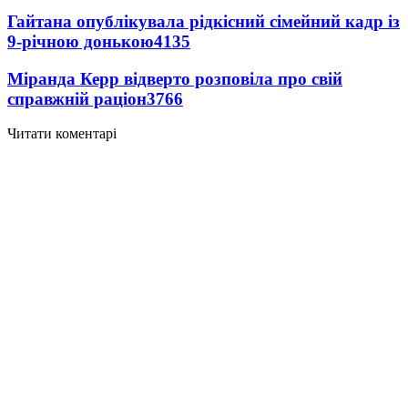
Гайтана опублікувала рідкісний сімейний кадр із
9-річною донькою
4135
Міранда Керр відверто розповіла про свій
справжній раціон
3766
Читати коментарі