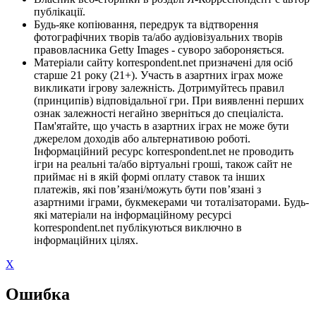
публікації.
Будь-яке копіювання, передрук та відтворення
фотографічних творів та/або аудіовізуальних творів
правовласника Getty Images - суворо забороняється.
Матеріали сайту korrespondent.net призначені для осіб
старше 21 року (21+). Участь в азартних іграх може
викликати ігрову залежність. Дотримуйтесь правил
(принципів) відповідальної гри. При виявленні перших
ознак залежності негайно зверніться до спеціаліста.
Пам'ятайте, що участь в азартних іграх не може бути
джерелом доходів або альтернативою роботі.
Інформаційний ресурс korrespondent.net не проводить
ігри на реальні та/або віртуальні гроші, також сайт не
приймає ні в якій формі оплату ставок та інших
платежів, які пов’язані/можуть бути пов’язані з
азартними іграми, букмекерами чи тоталізаторами. Будь-
які матеріали на інформаційному ресурсі
korrespondent.net публікуються виключно в
інформаційних цілях.
X
Ошибка