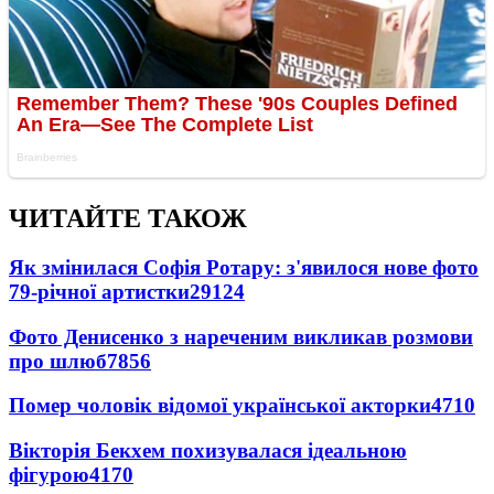
ЧИТАЙТЕ ТАКОЖ
Як змінилася Софія Ротару: з'явилося нове фото
79-річної артистки
29124
Фото Денисенко з нареченим викликав розмови
про шлюб
7856
Помер чоловік відомої української акторки
4710
Вікторія Бекхем похизувалася ідеальною
фігурою
4170