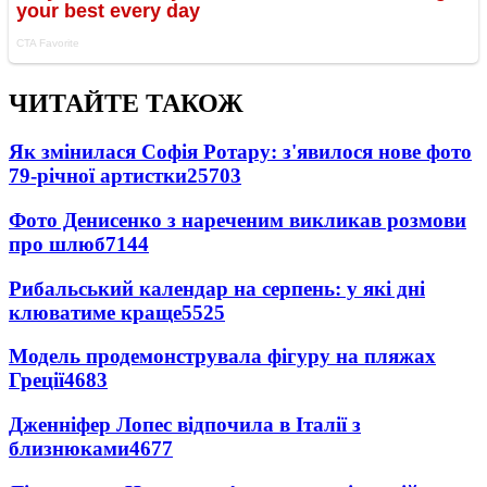
ЧИТАЙТЕ ТАКОЖ
Як змінилася Софія Ротару: з'явилося нове фото
79-річної артистки
25703
Фото Денисенко з нареченим викликав розмови
про шлюб
7144
Рибальський календар на серпень: у які дні
клюватиме краще
5525
Модель продемонструвала фігуру на пляжах
Греції
4683
Дженніфер Лопес відпочила в Італії з
близнюками
4677