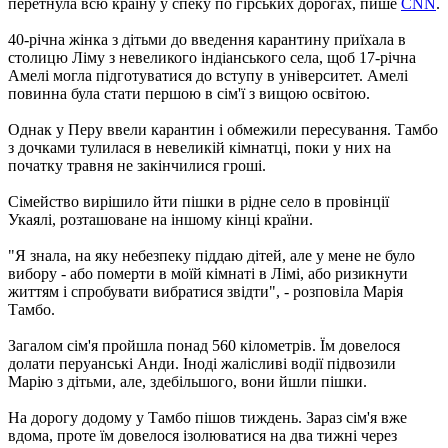
перетнула всю країну у спеку по гірських дорогах, пише
CNN
.
40-річна жінка з дітьми до введення карантину приїхала в
столицю Ліму з невеликого індіанського села, щоб 17-річна
Амелі могла підготуватися до вступу в університет. Амелі
повинна була стати першою в сім'ї з вищою освітою.
Однак у Перу ввели карантин і обмежили пересування. Тамбо
з дочками тулилася в невеликій кімнатці, поки у них на
початку травня не закінчилися гроші.
Сімейство вирішило йти пішки в рідне село в провінції
Укаялі, розташоване на іншому кінці країни.
"Я знала, на яку небезпеку піддаю дітей, але у мене не було
вибору - або померти в моїй кімнаті в Лімі, або ризикнути
життям і спробувати вибратися звідти", - розповіла Марія
Тамбо.
Загалом сім'я пройшла понад 560 кілометрів. Їм довелося
долати перуанські Анди. Іноді жалісливі водії підвозили
Марію з дітьми, але, здебільшого, вони йшли пішки.
На дорогу додому у Тамбо пішов тиждень. Зараз сім'я вже
вдома, проте їм довелося ізолюватися на два тижні через