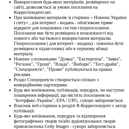
Використання будь-яких матеріалів, розміщених на
сайті, дозволяється за умови посилання на
Корреспондент.net.
При копіюванні матеріалів зі сторінки « Новини України
і світу» , для інтернет - видань - обов'язкове пряме
відкрите для пошукових систем гіперпосилання .
Посилання має бути розміщена в незалежності від
повного або часткового використання матеріалів.
Гіперпосилання ( для інтернет - видань) - повинна бути
розміщена в підзаголовку або в першому абзаці
матеріалу.
Новини з позначками "Думка", "Експертиза", "Заява",
"Регіони", "Гроші", "Влада", "Вибори", "Тест-драйв",
"Спецпроекти", "Промо" публікуються на правах
реклами.
Розділ Спецпроекти створюється спільно з
комерційними партнерами.
Будь яке копіювання, публікація, передрук, чи наступне
поширення інформації, що містить посилання на
"Інтерфакс-Україна", EPA / UPG, суворо забороняється.
Власник веб-сторінки в розділі Я-Корреспондент є автор
публікації.
Будь-яке копіювання, передрук та відтворення
фотографічних творів та/або аудіовізуальних творів
правовласника Getty Images - суворо забороняється.