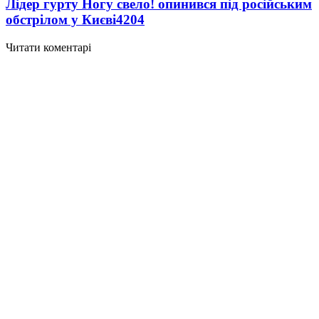
Лідер гурту Ногу свело! опинився під російським
обстрілом у Києві
4204
Читати коментарі