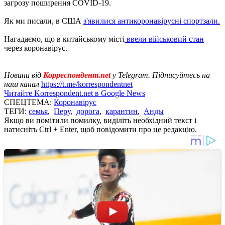
загрозу поширення COVID-19.
Як ми писали, в США
з'явилися антикоронавірусні спортзали.
Нагадаємо, що в китайському місті
ввели військовий стан
через коронавірус.
Новини від
Корреспондент.net
у Telegram. Підписуйтесь на
наш канал
https://t.me/korrespondentnet
Читайте Korrespondent.net в Google News
СПЕЦТЕМА:
Коронавірус
ТЕГИ:
семья
,
Перу
,
дорога
,
карантин
,
Анды
Якщо ви помітили помилку, виділіть необхідний текст і
натисніть Ctrl + Enter, щоб повідомити про це редакцію.