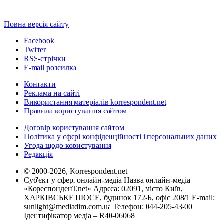
Повна версія сайту
Facebook
Twitter
RSS-стрічки
E-mail розсилка
Контакти
Реклама на сайті
Використання матеріалів korrespondent.net
Правила користування сайтом
Договір користування сайтом
Політика у сфері конфіденційності і персональних даних
Угода щодо користування
Редакція
© 2000-2026, Korrespondent.net
Суб'єкт у сфері онлайн-медіа Назва онлайн-медіа –
«КореспонденТ.net» Адреса: 02091, місто Київ,
ХАРКІВСЬКЕ ШОСЕ, будинок 172-Б, офіс 208/1 E-mail:
sunlight@mediadim.com.ua
Телефон: 044-205-43-00
Ідентифікатор медіа – R40-06068