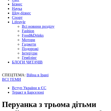
Бізнес
Наука
Шоу-бізнес
Спорт
Lifestyle
Всі новини розділу
Fashion
Food&Drinks
Мотори
Гаджети
Подорожі
Інтер'єри
Гемблінг
БЛОГИ ЧИТАЧІВ
СПЕЦТЕМА:
Війна в Ірані
ВСІ ТЕМИ
Вступ України в ЄС
Теракт в Барселоні
Перуанка з трьома дітьми