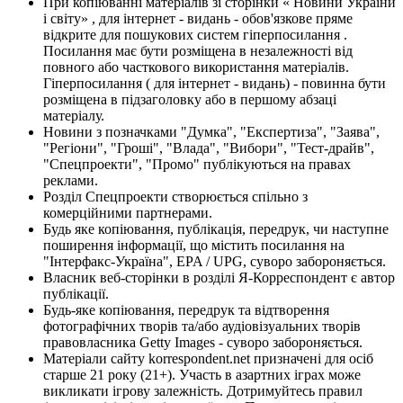
При копіюванні матеріалів зі сторінки « Новини України
і світу» , для інтернет - видань - обов'язкове пряме
відкрите для пошукових систем гіперпосилання .
Посилання має бути розміщена в незалежності від
повного або часткового використання матеріалів.
Гіперпосилання ( для інтернет - видань) - повинна бути
розміщена в підзаголовку або в першому абзаці
матеріалу.
Новини з позначками "Думка", "Експертиза", "Заява",
"Регіони", "Гроші", "Влада", "Вибори", "Тест-драйв",
"Спецпроекти", "Промо" публікуються на правах
реклами.
Розділ Спецпроекти створюється спільно з
комерційними партнерами.
Будь яке копіювання, публікація, передрук, чи наступне
поширення інформації, що містить посилання на
"Інтерфакс-Україна", EPA / UPG, суворо забороняється.
Власник веб-сторінки в розділі Я-Корреспондент є автор
публікації.
Будь-яке копіювання, передрук та відтворення
фотографічних творів та/або аудіовізуальних творів
правовласника Getty Images - суворо забороняється.
Матеріали сайту korrespondent.net призначені для осіб
старше 21 року (21+). Участь в азартних іграх може
викликати ігрову залежність. Дотримуйтесь правил