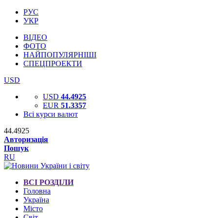
РУС
УКР
ВІДЕО
ФОТО
НАЙПОПУЛЯРНІШІ
СПЕЦПРОЕКТИ
USD
USD
44.4925
EUR
51.3357
Всі курси валют
44.4925
Авторизація
Пошук
RU
ВСІ РОЗДІЛИ
Головна
Україна
Місто
Світ