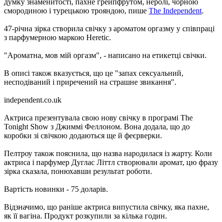
думку знаменитості, пахне грейпфрутом, неролі, чорною
смородиною і турецькою трояндою, пише
The Independent
.
47-річна зірка створила свічку з ароматом оргазму у співпраці
з парфумерною маркою Heretic.
"Ароматна, мов мій оргазм", - написано на етикетці свічки.
В описі також вказується, що це "запах сексуальний,
несподіваний і приречений на страшне звикання".
independent.co.uk
Актриса презентувала свою нову свічку в програмі The
Tonight Show з Джиммі Феллоном. Вона додала, що до
коробки зі свічкою додаються ще й феєрверки.
Пелтроу також пояснила, що назва народилася із жарту. Коли
актриса і парфумер Дуглас Літтл створювали аромат, цю фразу
зірка сказала, понюхавши результат роботи.
Вартість новинки - 75 доларів.
Відзначимо, що раніше актриса випустила свічку, яка пахне,
як її вагіна. Продукт розкупили за кілька годин.