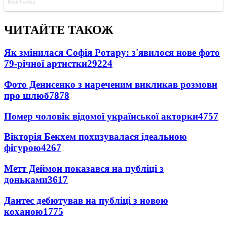
ЧИТАЙТЕ ТАКОЖ
Як змінилася Софія Ротару: з'явилося нове фото
79-річної артистки
29224
Фото Денисенко з нареченим викликав розмови
про шлюб
7878
Помер чоловік відомої української акторки
4757
Вікторія Бекхем похизувалася ідеальною
фігурою
4267
Метт Деймон показався на публіці з
доньками
3617
Дантес дебютував на публіці з новою
коханою
1775