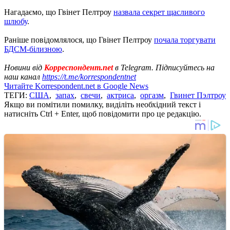
Нагадаємо, що Гвінет Пелтроу
назвала секрет щасливого
шлюбу
.
Раніше повідомлялося, що Гвінет Пелтроу
почала торгувати
БДСМ-білизною
.
Новини від
Корреспондент.net
в Telegram. Підписуйтесь на
наш канал
https://t.me/korrespondentnet
Читайте Korrespondent.net в Google News
ТЕГИ:
США
,
запах
,
свечи
,
актриса
,
оргазм
,
Гвинет Пэлтроу
Якщо ви помітили помилку, виділіть необхідний текст і
натисніть Ctrl + Enter, щоб повідомити про це редакцію.