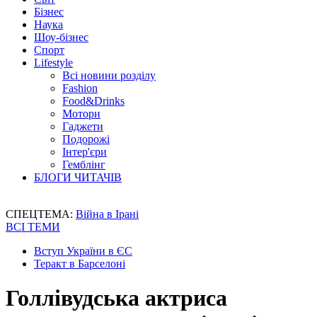
Бізнес
Наука
Шоу-бізнес
Спорт
Lifestyle
Всі новини розділу
Fashion
Food&Drinks
Мотори
Гаджети
Подорожі
Інтер'єри
Гемблінг
БЛОГИ ЧИТАЧІВ
СПЕЦТЕМА:
Війна в Ірані
ВСІ ТЕМИ
Вступ України в ЄС
Теракт в Барселоні
Голлівудська актриса