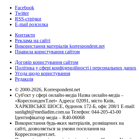
Facebook
Twitter
RSS-стрічки
E-mail розсилка
Контакти
Реклама на сайті
Використання матеріалів korrespondent.net
Правила користування сайтом
Договір користування сайтом
Політика у сфері конфіденційності і персональних даних
Угода щодо користування
Редакція
© 2000-2026, Korrespondent.net
Суб'єкт у сфері онлайн-медіа Назва онлайн-медіа –
«КореспонденТ.net» Адреса: 02091, місто Київ,
ХАРКІВСЬКЕ ШОСЕ, будинок 172-Б, офіс 208/1 E-mail:
sunlight@mediadim.com.ua
Телефон: 044-205-43-00
Ідентифікатор медіа – R40-06068
Використання будь-яких матеріалів, розміщених на
сайті, дозволяється за умови посилання на
Корреспондент.net.