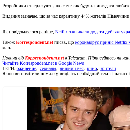
Розробники стверджують, що саме так будуть виглядати любителі
Видання зазначає, що за час карантину 44% жителів Німеччини, 
Як повідомлялося раніше,
Netflix закликали додати дубляж ук
Також
Korrespondent.net
писав, що
коронавірус приніс Netflix
млн.
Новини від
Корреспондент.net
в Telegram. Підписуйтесь на на
Читайте Korrespondent.net в Google News
ТЕГИ:
ожирение
,
сериалы
,
лишний вес
,
кино
,
зрители
Якщо ви помітили помилку, виділіть необхідний текст і натисніт