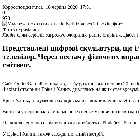
Корреспондент.net, 18 червня 2020, 17:51
0
978
Фото: nypost.com
Любителям серіалів загрожує ожиріння, раннє старіння, діабет і
Представлені цифрові скульптури, що 
телевізор. Через нестачу фізичних впр
гнітюче.
Сайт OnlineGambling показав, як будуть виглядати через 20 років
Фахівці створили Еріка і Ханну, дивлячись на яких стає зрозумі
Ерік і Ханна, за думкою фахівців, мають викривлення хребта, ат
Волосся у персонажів випадає через нестачу сонячного світла і 
Не виключено, що серіаломаніяки зароблять собі діабет або наві
У Еріка і Ханни також завжди поганий настрій.