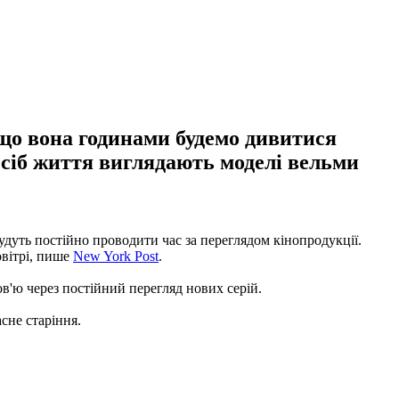
що вона годинами будемо дивитися
осіб життя виглядають моделі вельми
 будуть постійно проводити час за переглядом кінопродукції.
овітрі, пише
New York Post
.
ров'ю через постійний перегляд нових серій.
асне старіння.