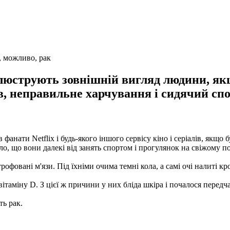
, можливо, рак
ілюструють зовнішній вигляд людини, як
ав, неправильне харчування і сидячий сп
 фанати Netflix і будь-якого іншого сервісу кіно і серіалів, якщо
ло, що вони далекі від занять спортом і прогулянок на свіжому п
рофовані м'язи. Під їхніми очима темні кола, а самі очі налиті к
вітаміну D. З цієї ж причини у них бліда шкіра і почалося передч
ть рак.