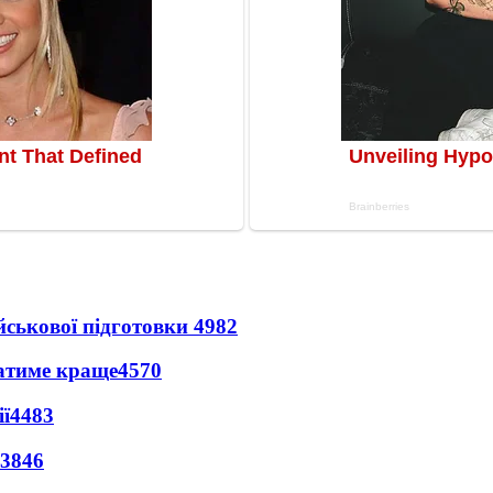
йськової підготовки
4982
ватиме краще
4570
ї
4483
3846