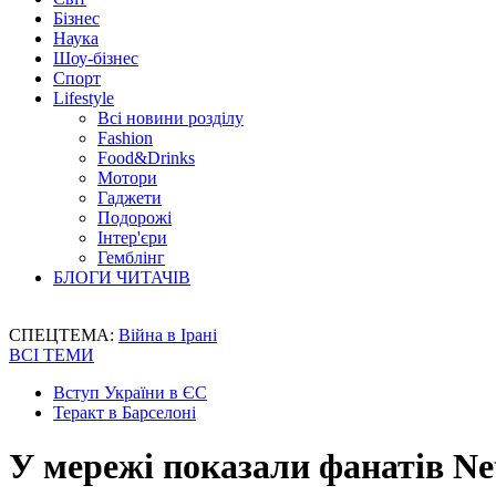
Бізнес
Наука
Шоу-бізнес
Спорт
Lifestyle
Всі новини розділу
Fashion
Food&Drinks
Мотори
Гаджети
Подорожі
Інтер'єри
Гемблінг
БЛОГИ ЧИТАЧІВ
СПЕЦТЕМА:
Війна в Ірані
ВСІ ТЕМИ
Вступ України в ЄС
Теракт в Барселоні
У мережі показали фанатів Net