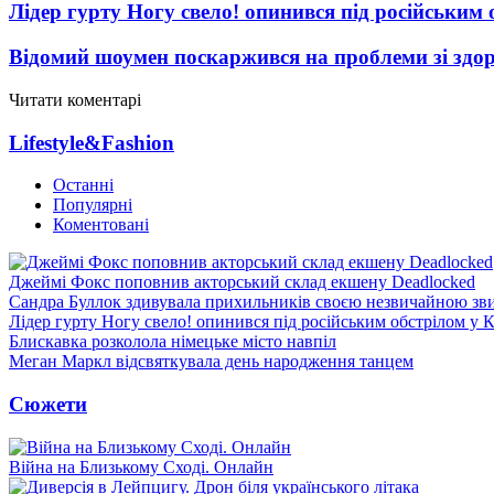
Лідер гурту Ногу свело! опинився під російським 
Відомий шоумен поскаржився на проблеми зі здо
Читати коментарі
Lifestyle&Fashion
Останні
Популярні
Коментовані
Джеймі Фокс поповнив акторський склад екшену Deadlocked
Сандра Буллок здивувала прихильників своєю незвичайною зв
Лідер гурту Ногу свело! опинився під російським обстрілом у 
Блискавка розколола німецьке місто навпіл
Меган Маркл відсвяткувала день народження танцем
Сюжети
Війна на Близькому Сході. Онлайн