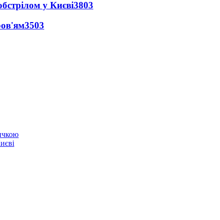
обстрілом у Києві
3803
ров'ям
3503
ичкою
Києві