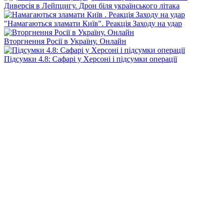
Диверсія в Лейпцигу. Дрон біля українського літака
"Намагаються зламати Київ". Реакція Заходу на удар
Вторгнення Росії в Україну. Онлайн
Підсумки 4.8: Сафарі у Херсоні і підсумки операції