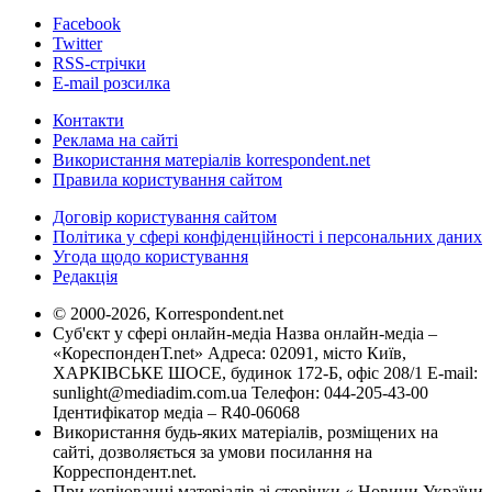
Facebook
Twitter
RSS-стрічки
E-mail розсилка
Контакти
Реклама на сайті
Використання матеріалів korrespondent.net
Правила користування сайтом
Договір користування сайтом
Політика у сфері конфіденційності і персональних даних
Угода щодо користування
Редакція
© 2000-2026, Korrespondent.net
Суб'єкт у сфері онлайн-медіа Назва онлайн-медіа –
«КореспонденТ.net» Адреса: 02091, місто Київ,
ХАРКІВСЬКЕ ШОСЕ, будинок 172-Б, офіс 208/1 E-mail:
sunlight@mediadim.com.ua
Телефон: 044-205-43-00
Ідентифікатор медіа – R40-06068
Використання будь-яких матеріалів, розміщених на
сайті, дозволяється за умови посилання на
Корреспондент.net.
При копіюванні матеріалів зі сторінки « Новини України