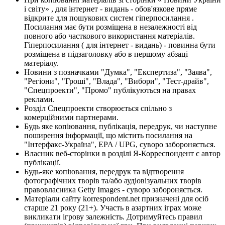
і світу» , для інтернет - видань - обов'язкове пряме
відкрите для пошукових систем гіперпосилання .
Посилання має бути розміщена в незалежності від
повного або часткового використання матеріалів.
Гіперпосилання ( для інтернет - видань) - повинна бути
розміщена в підзаголовку або в першому абзаці
матеріалу.
Новини з позначками "Думка", "Експертиза", "Заява",
"Регіони", "Гроші", "Влада", "Вибори", "Тест-драйв",
"Спецпроекти", "Промо" публікуються на правах
реклами.
Розділ Спецпроекти створюється спільно з
комерційними партнерами.
Будь яке копіювання, публікація, передрук, чи наступне
поширення інформації, що містить посилання на
"Інтерфакс-Україна", EPA / UPG, суворо забороняється.
Власник веб-сторінки в розділі Я-Корреспондент є автор
публікації.
Будь-яке копіювання, передрук та відтворення
фотографічних творів та/або аудіовізуальних творів
правовласника Getty Images - суворо забороняється.
Матеріали сайту korrespondent.net призначені для осіб
старше 21 року (21+). Участь в азартних іграх може
викликати ігрову залежність. Дотримуйтесь правил