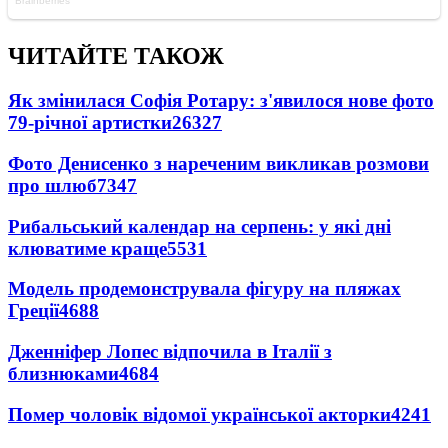
ЧИТАЙТЕ ТАКОЖ
Як змінилася Софія Ротару: з'явилося нове фото
79-річної артистки
26327
Фото Денисенко з нареченим викликав розмови
про шлюб
7347
Рибальський календар на серпень: у які дні
клюватиме краще
5531
Модель продемонструвала фігуру на пляжах
Греції
4688
Дженніфер Лопес відпочила в Італії з
близнюками
4684
Помер чоловік відомої української акторки
4241