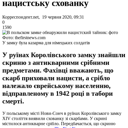
нацистську схованку
Корреспондент.net, 19 червня 2020, 09:31
0
1590
Фото: thefirstnews.com
У замку була казарма для німецьких солдатів
У руїнах Королівського замку знайшли
скриню з антикварними срібними
предметами. Фахівці вважають, що
скарб приховали нацисти, а срібло
належало єврейському населенню,
відправленому в 1942 році в табори
смерті.
У польському місті Нови-Сонч в руїнах Королівського замку
XIV століття виявили схованку зі скарбами. У скрині
містилося антикварне срібло. Передбачається, що скриню