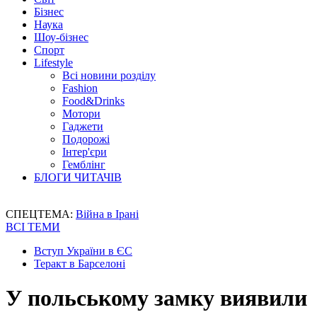
Бізнес
Наука
Шоу-бізнес
Спорт
Lifestyle
Всі новини розділу
Fashion
Food&Drinks
Мотори
Гаджети
Подорожі
Інтер'єри
Гемблінг
БЛОГИ ЧИТАЧІВ
СПЕЦТЕМА:
Війна в Ірані
ВСІ ТЕМИ
Вступ України в ЄС
Теракт в Барселоні
У польському замку виявили