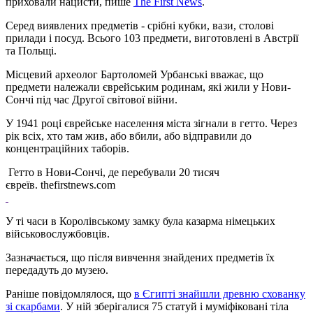
приховали нацисти, пише
The First News
.
Серед виявлених предметів - срібні кубки, вази, столові
прилади і посуд. Всього 103 предмети, виготовлені в Австрії
та Польщі.
Місцевий археолог Бартоломей Урбанські вважає, що
предмети належали єврейським родинам, які жили у Нови-
Сончі під час Другої світової війни.
У 1941 році єврейське населення міста зігнали в гетто. Через
рік всіх, хто там жив, або вбили, або відправили до
концентраційних таборів.
Гетто в Нови-Сончі, де перебували 20 тисяч
євреїв. thefirstnews.com
У ті часи в Королівському замку була казарма німецьких
військовослужбовців.
Зазначається, що після вивчення знайдених предметів їх
передадуть до музею.
Раніше повідомлялося, що
в Єгипті знайшли древню схованку
зі скарбами
. У ній зберігалися 75 статуй і муміфіковані тіла