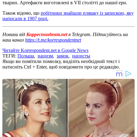
тварин. Артефакти виготовлені в VII столітті до нашої ери.
Також відомо, що
робітники знайшли пляшку із запискою, яку
написали в 1907 році.
Новини від
Корреспондент.net
в Telegram. Підписуйтесь на
наш канал
https://t.me/korrespondentnet
Читайте Korrespondent.net в Google News
ТЕГИ:
Польша
,
нацизм
,
замок
,
нацисты
Якщо ви помітили помилку, виділіть необхідний текст і
натисніть Ctrl + Enter, щоб повідомити про це редакцію.