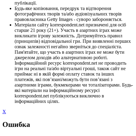
публікації.
Будь-яке копіювання, передрук та відтворення
фотографічних творів та/або аудіовізуальних творів
правовласника Getty Images - суворо забороняється.
Матеріали сайту korrespondent.net призначені для осіб
старше 21 року (21+). Участь в азартних іграх може
викликати ігрову залежність. Дотримуйтесь правил
(принципів) відповідальної гри. При виявленні перших
ознак залежності негайно зверніться до спеціаліста.
Пам'ятайте, що участь в азартних іграх не може бути
джерелом доходів або альтернативою роботі.
Інформаційний ресурс korrespondent.net не проводить
ігри на реальні та/або віртуальні гроші, також сайт не
приймає ні в якій формі оплату ставок та інших
платежів, які пов’язані/можуть бути пов’язані з
азартними іграми, букмекерами чи тоталізаторами. Будь-
які матеріали на інформаційному ресурсі
korrespondent.net публікуються виключно в
інформаційних цілях.
X
Ошибка