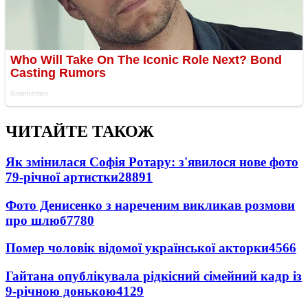
ЧИТАЙТЕ ТАКОЖ
Як змінилася Софія Ротару: з'явилося нове фото
79-річної артистки
28891
Фото Денисенко з нареченим викликав розмови
про шлюб
7780
Помер чоловік відомої української акторки
4566
Гайтана опублікувала рідкісний сімейний кадр із
9-річною донькою
4129