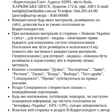
«КореспонденТ.net» Адреса: 02091, місто Київ,
ХАРКІВСЬКЕ ШОСЕ, будинок 172-Б, офіс 208/1 E-mail:
sunlight@mediadim.com.ua
Телефон: 044-205-43-00
Ідентифікатор медіа – R40-06068
Використання будь-яких матеріалів, розміщених на
сайті, дозволяється за умови посилання на
Корреспондент.net.
При копіюванні матеріалів зі сторінки « Новини України
і світу» , для інтернет - видань - обов'язкове пряме
відкрите для пошукових систем гіперпосилання .
Посилання має бути розміщена в незалежності від
повного або часткового використання матеріалів.
Гіперпосилання ( для інтернет - видань) - повинна бути
розміщена в підзаголовку або в першому абзаці
матеріалу.
Новини з позначками "Думка", "Експертиза", "Заява",
"Регіони", "Гроші", "Влада", "Вибори", "Тест-драйв",
"Спецпроекти", "Промо" публікуються на правах
реклами.
Розділ Спецпроекти створюється спільно з
комерційними партнерами.
Будь яке копіювання, публікація, передрук, чи наступне
поширення інформації, що містить посилання на
"Інтерфакс-Україна", EPA / UPG, суворо забороняється.
Власник веб-сторінки в розділі Я-Корреспондент є автор