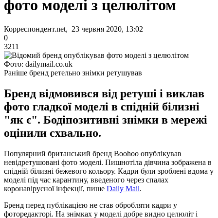
фото моделі з целюлітом
Корреспондент.net, 23 червня 2020, 13:02
0
3211
Фото: dailymail.co.uk
Раніше бренд ретельно знімки ретушував
Бренд відмовився від ретуші і виклав
фото гладкої моделі в спідній білизні
"як є". Бодіпозитивні знімки в мережі
оцінили схвально.
Популярний британський бренд Boohoo опублікував
невідретушовані фото моделі. Пишнотіла дівчина зображена в
спідній білизні бежевого кольору. Кадри були зроблені вдома у
моделі під час карантину, введеного через спалах
коронавірусної інфекції, пише
Daily Mail
.
Бренд перед публікацією не став обробляти кадри у
фоторедакторі. На знімках у моделі добре видно целюліт і