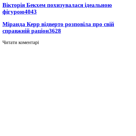
Вікторія Бекхем похизувалася ідеальною
фігурою
4043
Міранда Керр відверто розповіла про свій
справжній раціон
3628
Читати коментарі