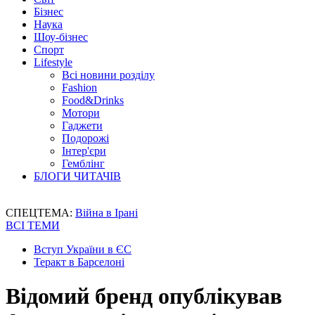
Бізнес
Наука
Шоу-бізнес
Спорт
Lifestyle
Всі новини розділу
Fashion
Food&Drinks
Мотори
Гаджети
Подорожі
Інтер'єри
Гемблінг
БЛОГИ ЧИТАЧІВ
СПЕЦТЕМА:
Війна в Ірані
ВСІ ТЕМИ
Вступ України в ЄС
Теракт в Барселоні
Відомий бренд опублікував