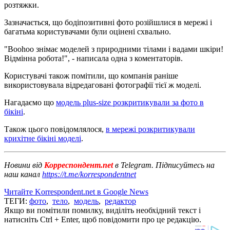
розтяжки.
Зазначається, що бодіпозитивні фото розійшлися в мережі і
багатьма користувачами були оцінені схвально.
"Boohoo знімає моделей з природними тілами і вадами шкіри!
Відмінна робота!", - написала одна з коментаторів.
Користувачі також помітили, що компанія раніше
використовувала відредаговані фотографії тієї ж моделі.
Нагадаємо що
модель plus-size розкритикували за фото в
бікіні
.
Також цього повідомлялося,
в мережі розкритикували
крихітне бікіні моделі
.
Новини від
Корреспондент.net
в Telegram. Підписуйтесь на
наш канал
https://t.me/korrespondentnet
Читайте Korrespondent.net в Google News
ТЕГИ:
фото
,
тело
,
модель
,
редактор
Якщо ви помітили помилку, виділіть необхідний текст і
натисніть Ctrl + Enter, щоб повідомити про це редакцію.