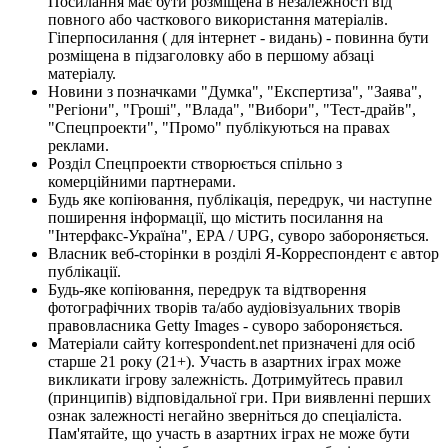
Посилання має бути розміщена в незалежності від
повного або часткового використання матеріалів.
Гіперпосилання ( для інтернет - видань) - повинна бути
розміщена в підзаголовку або в першому абзаці
матеріалу.
Новини з позначками "Думка", "Експертиза", "Заява",
"Регіони", "Гроші", "Влада", "Вибори", "Тест-драйв",
"Спецпроекти", "Промо" публікуються на правах
реклами.
Розділ Спецпроекти створюється спільно з
комерційними партнерами.
Будь яке копіювання, публікація, передрук, чи наступне
поширення інформації, що містить посилання на
"Інтерфакс-Україна", EPA / UPG, суворо забороняється.
Власник веб-сторінки в розділі Я-Корреспондент є автор
публікації.
Будь-яке копіювання, передрук та відтворення
фотографічних творів та/або аудіовізуальних творів
правовласника Getty Images - суворо забороняється.
Матеріали сайту korrespondent.net призначені для осіб
старше 21 року (21+). Участь в азартних іграх може
викликати ігрову залежність. Дотримуйтесь правил
(принципів) відповідальної гри. При виявленні перших
ознак залежності негайно зверніться до спеціаліста.
Пам'ятайте, що участь в азартних іграх не може бути