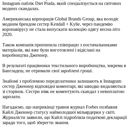
Instagram паблік Diet Prada, який спеціалізується на світових
модних скандалах.
Американська корпорація Global Brands Group, яка володіє
модним брендом сестер Kendall + Kylie, через пандемію
коронавірусу не стала випускати колекцію одягу весна-літо
2020.
Також компанія припинила співпрацю з постачальниками
матеріалів, які вже були виготовлені і відіслані на
виробництва Дженнер.
В результаті працівники текстильного виробництва, зокрема в
Бангладеш, не отримали свої зароблені гроші.
Знайомі з проблемою передплатники залишають в Instagram
сестер Дженнер відповідні коментарі, які швидко видаляються
зі сторінок. Сестри ніяк не коментують скандал з невиплатою
зарплати.
Нагадаємо, що наприкінці травня журнал Forbes позбавив
Кайлі Дженнер статусу наймолодшої ​​мільярдерки у світі.
Журналісти заявили, що Кайлі підробляла податкові декларації
заради того, щоб зберегти звання.