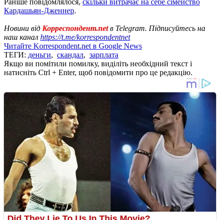
Раніше повідомлялося,
скільки витрачає на себе сімейство
Кардашьян-Дженнер
.
Новини від
Корреспондент.net
в Telegram. Підписуйтесь на
наш канал
https://t.me/korrespondentnet
Читайте Korrespondent.net в Google News
ТЕГИ:
деньги
,
скандал
,
зарплата
Якщо ви помітили помилку, виділіть необхідний текст і
натисніть Ctrl + Enter, щоб повідомити про це редакцію.