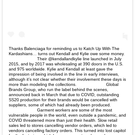
Thanks Balenciaga for reminding us to Katch Up With The
Kardashians… turns out Kendall and Kylie owe some money.
⠀⠀⠀⠀⠀⠀⠀⠀⠀ Their @kendallandkylie line launched in July
2015, and by 2017 was wholesaling at 390 doors in the U.S.
and 975 worldwide. Kylie and Kendall at least gave the
impression of being involved in the line in early interviews,
although it’s not clear whether their involvement these days is
more than modeling the collections. ⠀⠀⠀⠀⠀⠀⠀⠀⠀ Global
Brands Group, who run the label behind the scenes,
announced back in March that due to COVID, outstanding
SS20 production for their brands would be cancelled with
suppliers, some of which had already been produced.
⠀⠀⠀⠀⠀⠀⠀⠀⠀ Garment workers are some of the most
vulnerable people in the world, even outside a pandemic, and
COVID threatened more than just their health. Slow retail
sales led to stores cancelling vendor orders, which led to
vendors cancelling factory orders. This turned into lost capitol