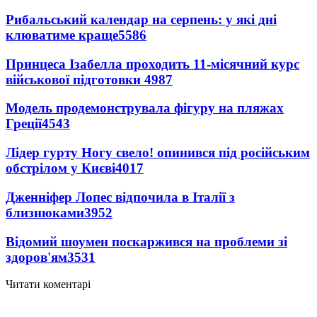
Рибальський календар на серпень: у які дні
клюватиме краще
5586
Принцеса Ізабелла проходить 11-місячний курс
військової підготовки
4987
Модель продемонструвала фігуру на пляжах
Греції
4543
Лідер гурту Ногу свело! опинився під російським
обстрілом у Києві
4017
Дженніфер Лопес відпочила в Італії з
близнюками
3952
Відомий шоумен поскаржився на проблеми зі
здоров'ям
3531
Читати коментарі