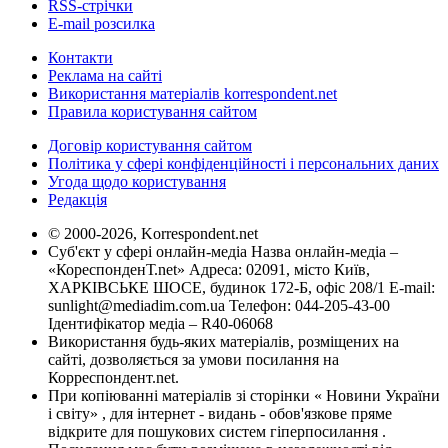
RSS-стрічки
E-mail розсилка
Контакти
Реклама на сайті
Використання матеріалів korrespondent.net
Правила користування сайтом
Договір користування сайтом
Політика у сфері конфіденційності і персональних даних
Угода щодо користування
Редакція
© 2000-2026, Korrespondent.net
Суб'єкт у сфері онлайн-медіа Назва онлайн-медіа –
«КореспонденТ.net» Адреса: 02091, місто Київ,
ХАРКІВСЬКЕ ШОСЕ, будинок 172-Б, офіс 208/1 E-mail:
sunlight@mediadim.com.ua
Телефон: 044-205-43-00
Ідентифікатор медіа – R40-06068
Використання будь-яких матеріалів, розміщених на
сайті, дозволяється за умови посилання на
Корреспондент.net.
При копіюванні матеріалів зі сторінки « Новини України
і світу» , для інтернет - видань - обов'язкове пряме
відкрите для пошукових систем гіперпосилання .