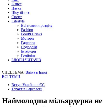
Бізнес
Наука
Шоу-бізнес
Спорт
Lifestyle
Всі новини розділу
Fashion
Food&Drinks
Мотори
Гаджети
Подорожі
Інтер'єри
Гемблінг
БЛОГИ ЧИТАЧІВ
СПЕЦТЕМА:
Війна в Ірані
ВСІ ТЕМИ
Вступ України в ЄС
Теракт в Барселоні
Наймолодша мільярдерка не