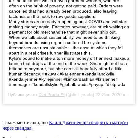
for the factories, which leaves garment workers, who are
often on the brink of poverty, not getting paid. Orders were
cancelled that had already been produced, also leaving
factories on the hook to raw goods suppliers. ⠀⠀⠀⠀⠀⠀⠀⠀⠀
Many stores are already reopening post-COVID and will start
making money again. Factories however, are stuck waiting on
payment for old merchandise that might never ship out.
When we talk about sustainability, we need to be thinking
beyond brands using organic cotton. The systems
themselves are unsustainable— the ease at which they fell
apart in a real crises further illustrates this. ⠀⠀⠀⠀⠀⠀⠀⠀⠀
Kylie’s bound to make a ton more money off her next makeup
launch that drops at the end of the week. She might not be a
billionaire anymore, but she can still hopefully afford a little
human decency. • #kuwtk #karjenner #kendallandkylie
#kendalljenner #kyliejenner #kimkardashian #krisjenner
#momager #kendallxkylie #globalbrands #payup #dietprada
Публикация от
Diet Prada ™
(@diet_prada)
22 Июн 2020 в 5:36 PDT
Також ми писали, що
Кайлі Дженнер не говорить з матір'ю
через скандал
.