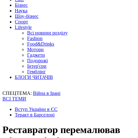
Бізнес
Наука
Шоу-бізнес
Спорт
Lifestyle
Всі новини розділу
Fashion
Food&Drinks
Мотори
Гаджети
Подорожі
Інтер'єри
Гемблінг
БЛОГИ ЧИТАЧІВ
СПЕЦТЕМА:
Війна в Ірані
ВСІ ТЕМИ
Вступ України в ЄС
Теракт в Барселоні
Реставратор перемалював