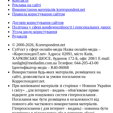
Контакти
Реклама на сайті
Використання матеріалів korrespondent.net
Правила користування сайтом
Договір користування сайтом
Політика у сфері конфіденційності і персональних даних
Угода щодо користування
Редакція
© 2000-2026, Korrespondent.net
Суб'єкт у сфері онлайн-медіа Назва онлайн-медіа –
«КореспонденТ.net» Адреса: 02091, місто Київ,
ХАРКІВСЬКЕ ШОСЕ, будинок 172-Б, офіс 208/1 E-mail:
sunlight@mediadim.com.ua
Телефон: 044-205-43-00
Ідентифікатор медіа – R40-06068
Використання будь-яких матеріалів, розміщених на
сайті, дозволяється за умови посилання на
Корреспондент.net.
При копіюванні матеріалів зі сторінки « Новини України
і світу» , для інтернет - видань - обов'язкове пряме
відкрите для пошукових систем гіперпосилання .
Посилання має бути розміщена в незалежності від
повного або часткового використання матеріалів.
Гіперпосилання ( для інтернет - видань) - повинна бути
розміщена в підзаголовку або в першому абзаці