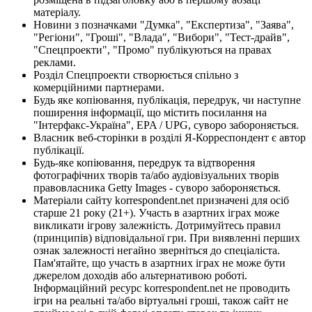
матеріалу.
Новини з позначками "Думка", "Експертиза", "Заява",
"Регіони", "Гроші", "Влада", "Вибори", "Тест-драйв",
"Спецпроекти", "Промо" публікуються на правах
реклами.
Розділ Спецпроекти створюється спільно з
комерційними партнерами.
Будь яке копіювання, публікація, передрук, чи наступне
поширення інформації, що містить посилання на
"Інтерфакс-Україна", EPA / UPG, суворо забороняється.
Власник веб-сторінки в розділі Я-Корреспондент є автор
публікації.
Будь-яке копіювання, передрук та відтворення
фотографічних творів та/або аудіовізуальних творів
правовласника Getty Images - суворо забороняється.
Матеріали сайту korrespondent.net призначені для осіб
старше 21 року (21+). Участь в азартних іграх може
викликати ігрову залежність. Дотримуйтесь правил
(принципів) відповідальної гри. При виявленні перших
ознак залежності негайно зверніться до спеціаліста.
Пам'ятайте, що участь в азартних іграх не може бути
джерелом доходів або альтернативою роботі.
Інформаційний ресурс korrespondent.net не проводить
ігри на реальні та/або віртуальні гроші, також сайт не