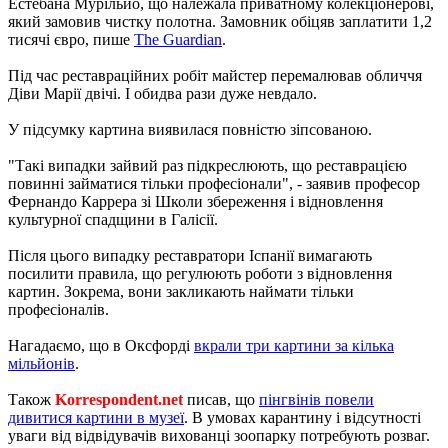
Естебана Мурільйо, що належала приватному колекціонерові,
який замовив чистку полотна. Замовник обіцяв заплатити 1,2
тисячі євро, пише
The Guardian
.
Під час реставраційних робіт майстер перемалював обличчя
Діви Марії двічі. І обидва рази дуже невдало.
У підсумку картина виявилася повністю зіпсованою.
"Такі випадки зайвий раз підкреслюють, що реставрацією
повинні займатися тільки професіонали", - заявив професор
Фернандо Каррера зі Школи збереження і відновлення
культурної спадщини в Галісії.
Після цього випадку реставратори Іспанії вимагають
посилити правила, що регулюють роботи з відновлення
картин. Зокрема, вони закликають наймати тільки
професіоналів.
Нагадаємо, що в Оксфорді
вкрали три картини за кілька
мільйонів
.
Також
Korrespondent.net
писав, що
пінгвінів повели
дивитися картини в музеї
. В умовах карантину і відсутності
уваги від відвідувачів вихованці зоопарку потребують розваг.