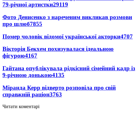
79-річної артистки
29119
Фото Денисенко з нареченим викликав розмови
про шлюб
7855
Помер чоловік відомої української акторки
4707
Вікторія Бекхем похизувалася ідеальною
фігурою
4167
Гайтана опублікувала рідкісний сімейний кадр із
9-річною донькою
4135
Міранда Керр відверто розповіла про свій
справжній раціон
3763
Читати коментарі