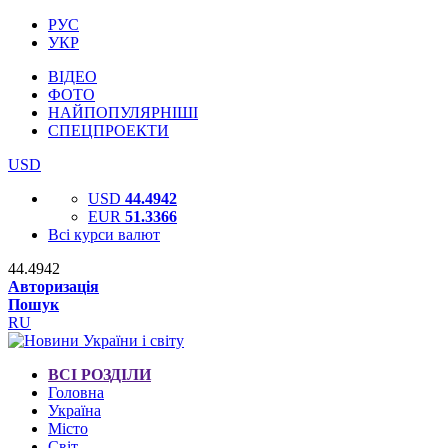
РУС
УКР
ВІДЕО
ФОТО
НАЙПОПУЛЯРНІШІ
СПЕЦПРОЕКТИ
USD
USD
44.4942
EUR
51.3366
Всі курси валют
44.4942
Авторизація
Пошук
RU
ВСІ РОЗДІЛИ
Головна
Україна
Місто
Світ