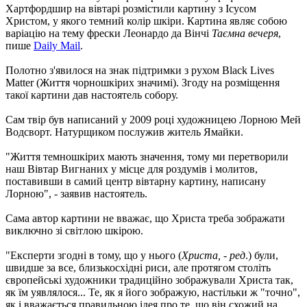
Хартфордшир на вівтарі розмістили картину з Ісусом
Христом, у якого темний колір шкіри. Картина являє собою
варіацію на тему фрески Леонардо да Вінчі
Таємна вечеря
,
пише
Daily Mail
.
Полотно з'явилося на знак підтримки з рухом Black Lives
Matter (Життя чорношкірих значимі). Згоду на розміщення
такої картини дав настоятель собору.
Сам твір був написаний у 2009 році художницею Лорною Мей
Водсворт. Натурщиком послужив житель Ямайки.
"Життя темношкірих мають значення, тому ми перетворили
наш Вівтар Вигнаних у місце для роздумів і молитов,
поставивши в самий центр вівтарну картину, написану
Лорною", - заявив настоятель.
Сама автор картини не вважає, що Христа треба зображати
виключно зі світлою шкірою.
"Експерти згодні в тому, що у нього (
Христа, - ред
.) були,
швидше за все, близькосхідні риси, але протягом століть
європейські художники традиційно зображували Христа так,
як їм уявлялося... Те, як я його зображую, настільки ж "точно",
як і вважається правильною ідея про те, що він схожий на