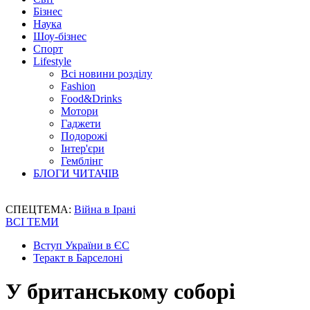
Бізнес
Наука
Шоу-бізнес
Спорт
Lifestyle
Всі новини розділу
Fashion
Food&Drinks
Мотори
Гаджети
Подорожі
Інтер'єри
Гемблінг
БЛОГИ ЧИТАЧІВ
СПЕЦТЕМА:
Війна в Ірані
ВСІ ТЕМИ
Вступ України в ЄС
Теракт в Барселоні
У британському соборі