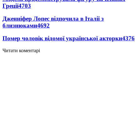
Греції
4703
Дженніфер Лопес відпочила в Італії з
близнюками
4692
Помер чоловік відомої української акторки
4376
Читати коментарі