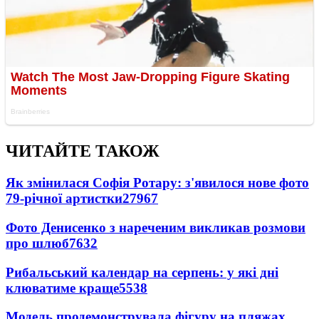
ЧИТАЙТЕ ТАКОЖ
Як змінилася Софія Ротару: з'явилося нове фото
79-річної артистки
27967
Фото Денисенко з нареченим викликав розмови
про шлюб
7632
Рибальський календар на серпень: у які дні
клюватиме краще
5538
Модель продемонструвала фігуру на пляжах