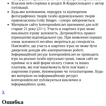
Власник веб-сторінки в розділі Я-Корреспондент є автор
публікації.
Будь-яке копіювання, передрук та відтворення
фотографічних творів та/або аудіовізуальних творів
правовласника Getty Images - суворо забороняється.
Матеріали сайту korrespondent.net призначені для осіб
старше 21 року (21+). Участь в азартних іграх може
викликати ігрову залежність. Дотримуйтесь правил
(принципів) відповідальної гри. При виявленні перших
ознак залежності негайно зверніться до спеціаліста.
Пам'ятайте, що участь в азартних іграх не може бути
джерелом доходів або альтернативою роботі.
Інформаційний ресурс korrespondent.net не проводить
ігри на реальні та/або віртуальні гроші, також сайт не
приймає ні в якій формі оплату ставок та інших
платежів, які пов’язані/можуть бути пов’язані з
азартними іграми, букмекерами чи тоталізаторами. Будь-
які матеріали на інформаційному ресурсі
korrespondent.net публікуються виключно в
інформаційних цілях.
X
Ошибка