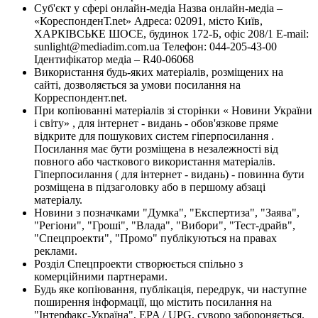
Суб'єкт у сфері онлайн-медіа Назва онлайн-медіа –
«КореспонденТ.net» Адреса: 02091, місто Київ,
ХАРКІВСЬКЕ ШОСЕ, будинок 172-Б, офіс 208/1 E-mail:
sunlight@mediadim.com.ua
Телефон: 044-205-43-00
Ідентифікатор медіа – R40-06068
Використання будь-яких матеріалів, розміщених на
сайті, дозволяється за умови посилання на
Корреспондент.net.
При копіюванні матеріалів зі сторінки « Новини України
і світу» , для інтернет - видань - обов'язкове пряме
відкрите для пошукових систем гіперпосилання .
Посилання має бути розміщена в незалежності від
повного або часткового використання матеріалів.
Гіперпосилання ( для інтернет - видань) - повинна бути
розміщена в підзаголовку або в першому абзаці
матеріалу.
Новини з позначками "Думка", "Експертиза", "Заява",
"Регіони", "Гроші", "Влада", "Вибори", "Тест-драйв",
"Спецпроекти", "Промо" публікуються на правах
реклами.
Розділ Спецпроекти створюється спільно з
комерційними партнерами.
Будь яке копіювання, публікація, передрук, чи наступне
поширення інформації, що містить посилання на
"Інтерфакс-Україна", EPA / UPG, суворо забороняється.