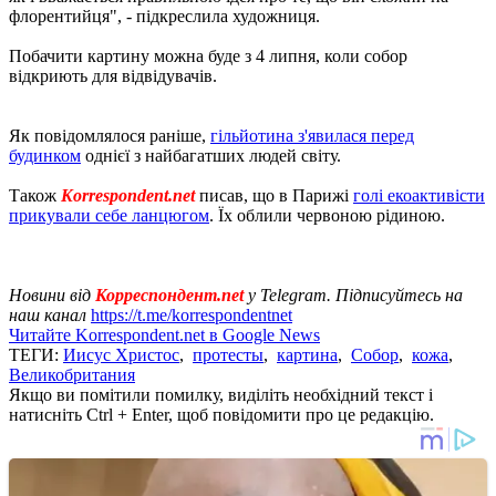
флорентийця", - підкреслила художниця.
Побачити картину можна буде з 4 липня, коли собор
відкриють для відвідувачів.
Як повідомлялося раніше,
гільйотина з'явилася перед
будинком
однієї з найбагатших людей світу.
Також
Korrespondent.net
писав, що в Парижі
голі екоактивісти
прикували себе ланцюгом
. Їх облили червоною рідиною.
Новини від
Корреспондент.net
у Telegram. Підписуйтесь на
наш канал
https://t.me/korrespondentnet
Читайте Korrespondent.net в Google News
ТЕГИ:
Иисус Христос
,
протесты
,
картина
,
Собор
,
кожа
,
Великобритания
Якщо ви помітили помилку, виділіть необхідний текст і
натисніть Ctrl + Enter, щоб повідомити про це редакцію.