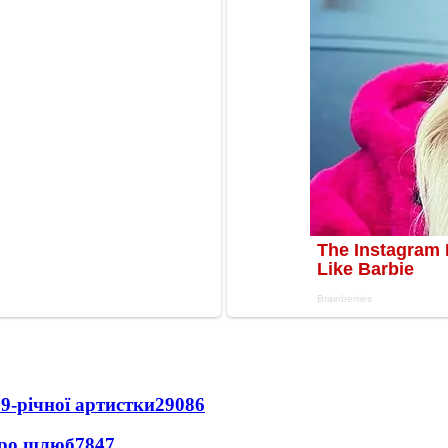
9-річної артистки
29086
про шлюб
7847