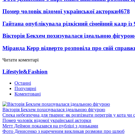
Помер чоловік відомої української акторки
4678
Гайтана опублікувала рідкісний сімейний кадр із
Вікторія Бекхем похизувалася ідеальною фігурою
Міранда Керр відверто розповіла про свій справж
Читати коментарі
Lifestyle&Fashion
Останні
Популярні
Коментовані
Вікторія Бекхем похизувалася ідеальною фігурою
Спека небезпечна для тварин: як розпізнати перегрів у кота чи 
Помер чоловік відомої української акторки
Метт Деймон показався на публіці з доньками
Фото Денисенко з нареченим викликав розмови про шлюб