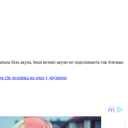
пала біла акула. Інші великі акули не підпливають так близько
 з'їв чоловіка на очах у дружини
.