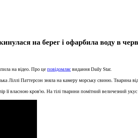
кинулася на берег і офарбила воду в чер
пила на відео. Про це
повідомляє
видання Daily Star.
ка Ліллі Паттерсон зняла на камеру морську свиню. Тварина від
р її власною кров'ю. На тілі тварини помітний величезний укус 