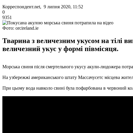
Корреспондент.net, 9 липня 2020, 11:52
0
9351
Фото: orcireland.ie
Тварина з величезним укусом на тілі ви
величезний укус у формі півмісяця.
Морська свиня після смертельного укусу акули-людожера потра
На узбережжі американського штату Массачусетс місцева житель
При цьому вода навколо свині була пофарбована в червоний колі