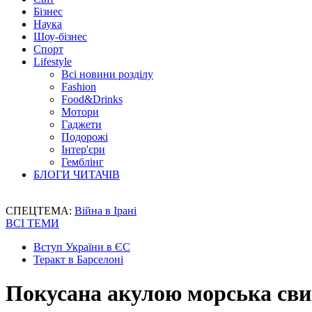
Бізнес
Наука
Шоу-бізнес
Спорт
Lifestyle
Всі новини розділу
Fashion
Food&Drinks
Мотори
Гаджети
Подорожі
Інтер'єри
Гемблінг
БЛОГИ ЧИТАЧІВ
СПЕЦТЕМА:
Війна в Ірані
ВСІ ТЕМИ
Вступ України в ЄС
Теракт в Барселоні
Покусана акулою морська сви