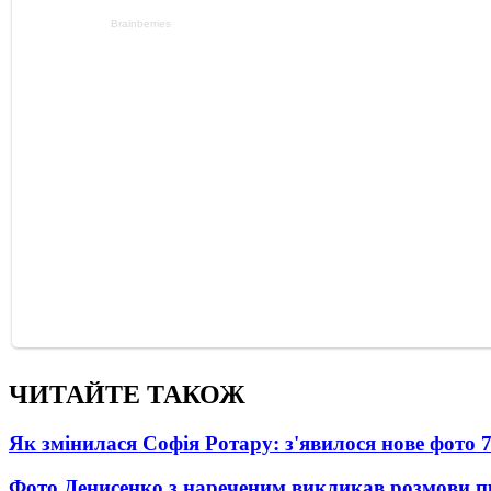
ЧИТАЙТЕ ТАКОЖ
Як змінилася Софія Ротару: з'явилося нове фото 7
Фото Денисенко з нареченим викликав розмови 