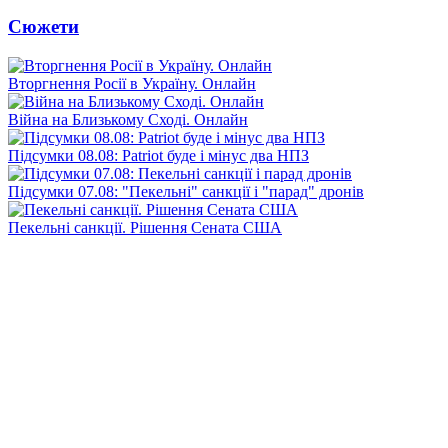
Сюжети
Вторгнення Росії в Україну. Онлайн
Війна на Близькому Сході. Онлайн
Підсумки 08.08: Patriot буде і мінус два НПЗ
Підсумки 07.08: "Пекельні" санкції і "парад" дронів
Пекельні санкції. Рішення Сената США