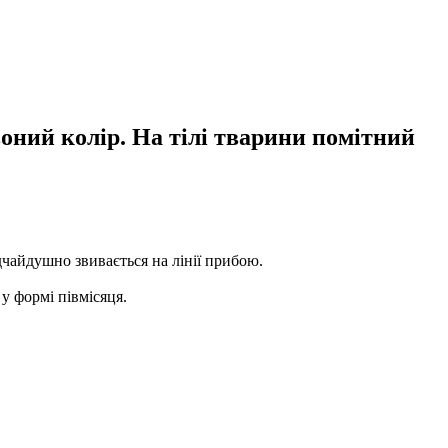
воний колір. На тілі тварини помітний
чайдушно звивається на лінії прибою.
у формі півмісяця.