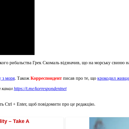
кого рибальства Грек Скомаль відзначив, що на морську свиню на
у з моря
. Також
Корреспондент
писав про те, що
крокодил живцем
ш канал
https://t.me/korrespondentnet
ь Ctrl + Enter, щоб повідомити про це редакцію.