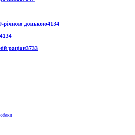
 9-річною донькою
4134
4134
ній раціон
3733
собаки