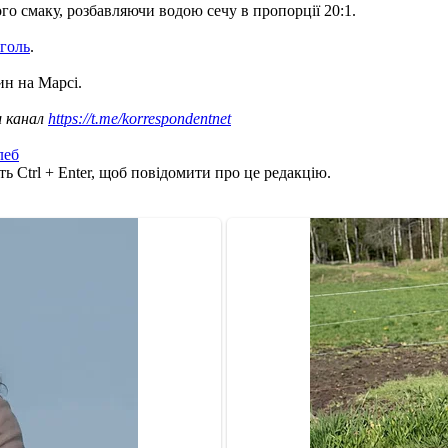
ого смаку, розбавляючи водою сечу в пропорції 20:1.
оголь
.
ин на Марсі.
ш канал
https://t.me/korrespondentnet
леб
ь Ctrl + Enter, щоб повідомити про це редакцію.