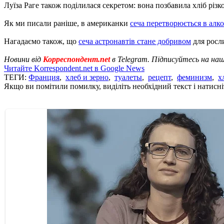
Луїза Раге також поділилася секретом: вона позбавила хліб різк
Як ми писали раніше, в американки
сеча перетворюється в алк
Нагадаємо також, що
сеча астронавтів стане добривом
для росл
Новини від
Корреспондент.net
в Telegram. Підписуйтесь на на
Читайте Korrespondent.net в Google News
ТЕГИ:
Франция
,
хлеб и зерно
,
туалеты
,
рецепт
,
феминизм
,
х
Якщо ви помітили помилку, виділіть необхідний текст і натисніт