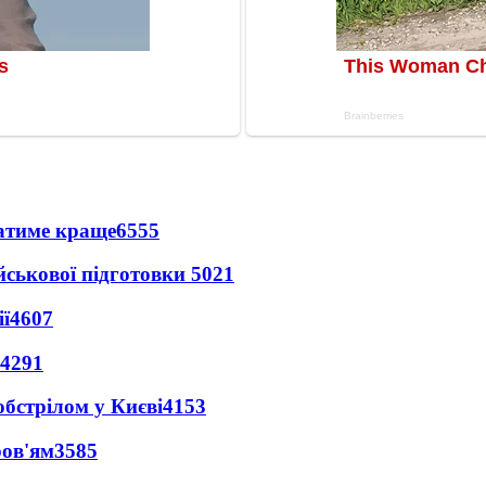
ватиме краще
6555
йськової підготовки
5021
ї
4607
4291
обстрілом у Києві
4153
ров'ям
3585