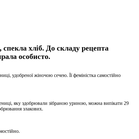
спекла хліб. До складу рецепта
ирала особисто.
ниці, удобреної жіночою сечею. Її феміністка самостійно
шениці, яку здобрювали зібраною уриною, можна випікати 29
добрювання злакових.
мостійно.