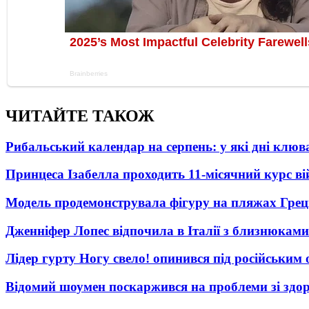
ЧИТАЙТЕ ТАКОЖ
Рибальський календар на серпень: у які дні клю
Принцеса Ізабелла проходить 11-місячний курс ві
Модель продемонструвала фігуру на пляжах Греці
Дженніфер Лопес відпочила в Італії з близнюками
Лідер гурту Ногу свело! опинився під російським 
Відомий шоумен поскаржився на проблеми зі здо