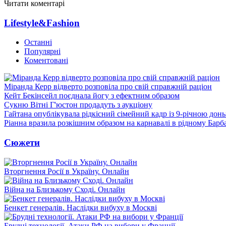
Читати коментарі
Lifestyle&Fashion
Останні
Популярні
Коментовані
Міранда Керр відверто розповіла про свій справжній раціон
Кейт Бекінсейл поєднала йогу з ефектним образом
Сукню Вітні Г'юстон продадуть з аукціону
Гайтана опублікувала рідкісний сімейний кадр із 9-річною дон
Ріанна вразила розкішним образом на карнавалі в рідному Барб
Сюжети
Вторгнення Росії в Україну. Онлайн
Війна на Близькому Сході. Онлайн
Бенкет генералів. Наслідки вибуху в Москві
Брудні технології. Атаки РФ на вибори у Франції