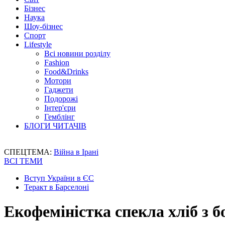
Бізнес
Наука
Шоу-бізнес
Спорт
Lifestyle
Всі новини розділу
Fashion
Food&Drinks
Мотори
Гаджети
Подорожі
Інтер'єри
Гемблінг
БЛОГИ ЧИТАЧІВ
СПЕЦТЕМА:
Війна в Ірані
ВСІ ТЕМИ
Вступ України в ЄС
Теракт в Барселоні
Екофеміністка спекла хліб з 