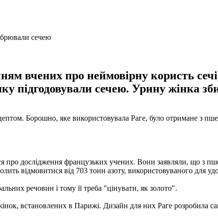
м вчених про неймовірну користь сечі, 
ку підгодовували сечею. Урину жінка зб
цептом. Борошно, яке використовувала Раге, було отримане з пше
ася про дослідження французьких учених. Вони заявляли, що з п
волить відмовитися від 703 тонн азоту, використовуваного для у
ральних речовин і тому її треба "цінувати, як золото".
 жінок, встановлених в Парижі. Дизайн для них Раге розробила са