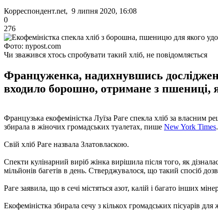
Корреспондент.net, 9 липня 2020, 16:08
0
276
Фото: nypost.com
Чи зважився хтось спробувати такий хліб, не повідомляється
Француженка, надихнувшись дослідження
входило борошно, отримане з пшениці, я
Французька екофеміністка Луїза Раге спекла хліб за власним ре
збирала в жіночих громадських туалетах, пише
New York Times
.
Свій хліб Раге назвала Златовласкою.
Спекти кулінарний виріб жінка вирішила після того, як дізнал
мільйонів багетів в день. Стверджувалося, що такий спосіб доз
Раге заявила, що в сечі містяться азот, калій і багато інших міне
Екофеміністка збирала сечу з кількох громадських пісуарів для