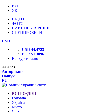
РУС
УКР
ВІДЕО
ФОТО
НАЙПОПУЛЯРНІШІ
СПЕЦПРОЕКТИ
USD
USD
44.4723
EUR
51.3096
Всі курси валют
44.4723
Авторизація
Пошук
RU
ВСІ РОЗДІЛИ
Головна
Україна
Місто
Світ