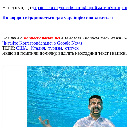
Нагадаємо, що
українських туристів готові приймати п'ять краї
Як кордон відкривається для українців: оновлюється
Новини від
Корреспондент.net
в Telegram. Підписуйтесь на наш 
Читайте Korrespondent.net в Google News
ТЕГИ:
США
,
Италия
,
туризм
,
отпуск
Якщо ви помітили помилку, виділіть необхідний текст і натисніт