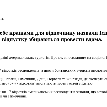
ебе країнами для відпочинку назвали Ісп
і відпустку збираються провести вдома.
в країні американських туристів. Про це, з посиланням на соціоло
57 відсотків респондентів, а проти британських туристів вислови
ї, Іспанії, Німеччині, Данії, Норвегії та Фінляндії, де експерти
агато (57-77 відсотків) виступають проти гостей з Китаю.
ьки 17 відсотків американських респондентів заявили, що готові
нії чи Німеччини.