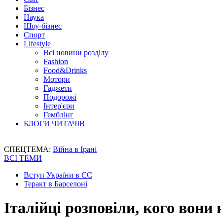
Бізнес
Наука
Шоу-бізнес
Спорт
Lifestyle
Всі новини розділу
Fashion
Food&Drinks
Мотори
Гаджети
Подорожі
Інтер'єри
Гемблінг
БЛОГИ ЧИТАЧІВ
СПЕЦТЕМА:
Війна в Ірані
ВСІ ТЕМИ
Вступ України в ЄС
Теракт в Барселоні
Італійці розповіли, кого вони 