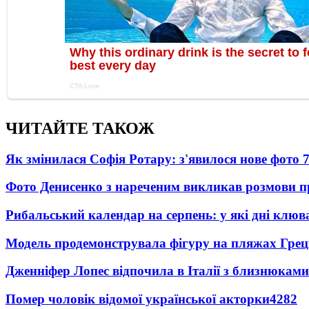
ЧИТАЙТЕ ТАКОЖ
Як змінилася Софія Ротару: з'явилося нове фото 7
Фото Денисенко з нареченим викликав розмови 
Рибальський календар на серпень: у які дні клю
Модель продемонструвала фігуру на пляжах Греці
Дженніфер Лопес відпочила в Італії з близнюками
Помер чоловік відомої української акторки
4282