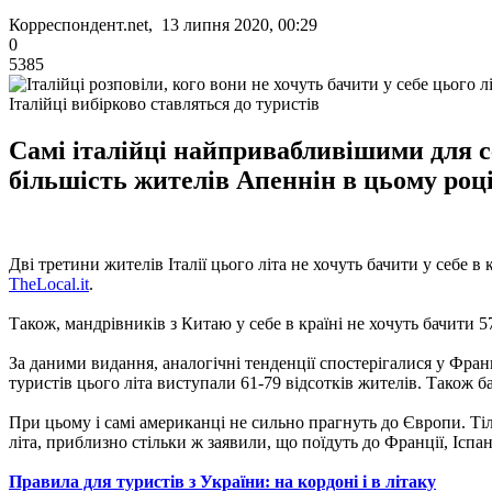
Корреспондент.net, 13 липня 2020, 00:29
0
5385
Італійці вибірково ставляться до туристів
Самі італійці найпривабливішими для с
більшість жителів Апеннін в цьому роц
Дві третини жителів Італії цього літа не хочуть бачити у себе 
TheLocal.it
.
Також, мандрівників з Китаю у себе в країні не хочуть бачити 
За даними видання, аналогічні тенденції спостерігалися у Франці
туристів цього літа виступали 61-79 відсотків жителів. Також б
При цьому і самі американці не сильно прагнуть до Європи. Тіл
літа, приблизно стільки ж заявили, що поїдуть до Франції, Іспа
Правила для туристів з України: на кордоні і в літаку