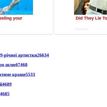
9-річної артистки
26634
про шлюб
7468
ватиме краще
5533
ї
4689
4685