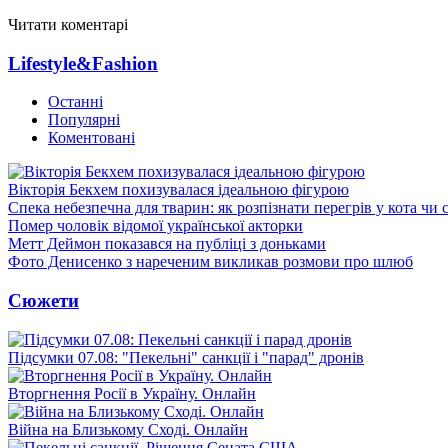
Читати коментарі
Lifestyle&Fashion
Останні
Популярні
Коментовані
Вікторія Бекхем похизувалася ідеальною фігурою
Спека небезпечна для тварин: як розпізнати перегрів у кота чи 
Помер чоловік відомої української акторки
Метт Деймон показався на публіці з доньками
Фото Денисенко з нареченим викликав розмови про шлюб
Сюжети
Підсумки 07.08: "Пекельні" санкції і "парад" дронів
Вторгнення Росії в Україну. Онлайн
Війна на Близькому Сході. Онлайн