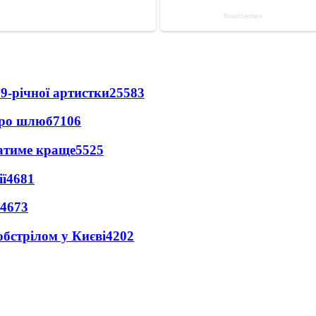
9-річної артистки
25583
про шлюб
7106
ватиме краще
5525
ї
4681
4673
обстрілом у Києві
4202