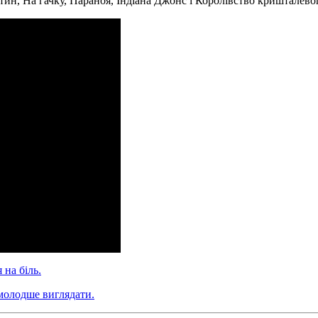
н, На гачку, Параноя, Індіана Джонс і Королівство кришталевог
 на біль.
 молодше виглядати.