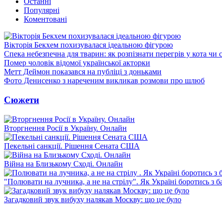
Останні
Популярні
Коментовані
Вікторія Бекхем похизувалася ідеальною фігурою
Спека небезпечна для тварин: як розпізнати перегрів у кота чи 
Помер чоловік відомої української акторки
Метт Деймон показався на публіці з доньками
Фото Денисенко з нареченим викликав розмови про шлюб
Сюжети
Вторгнення Росії в Україну. Онлайн
Пекельні санкції. Рішення Сената США
Війна на Близькому Сході. Онлайн
"Полювати на лучника, а не на стрілу". Як Україні боротись з 
Загадковий звук вибуху налякав Москву: що це було