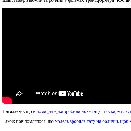
Шая ЛаБаф відомий за ролями у фільмах Трансформери, Костянти
Нагадаємо, що
відома реперка зробила нове тату і поскаржилася
Також повідомлялося, що
модель зробила тату на обличчі, щоб