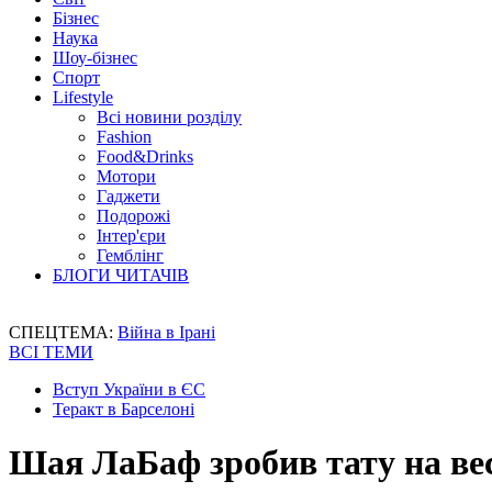
Бізнес
Наука
Шоу-бізнес
Спорт
Lifestyle
Всі новини розділу
Fashion
Food&Drinks
Мотори
Гаджети
Подорожі
Інтер'єри
Гемблінг
БЛОГИ ЧИТАЧІВ
СПЕЦТЕМА:
Війна в Ірані
ВСІ ТЕМИ
Вступ України в ЄС
Теракт в Барселоні
Шая ЛаБаф зробив тату на весь