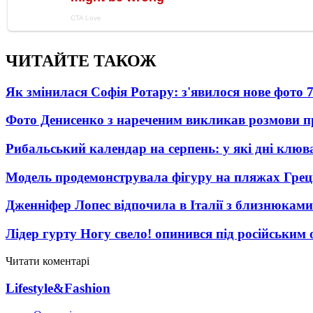
ЧИТАЙТЕ ТАКОЖ
Як змінилася Софія Ротару: з'явилося нове фото 7
Фото Денисенко з нареченим викликав розмови 
Рибальський календар на серпень: у які дні клю
Модель продемонструвала фігуру на пляжах Греці
Дженніфер Лопес відпочила в Італії з близнюками
Лідер гурту Ногу свело! опинився під російським 
Читати коментарі
Lifestyle&Fashion