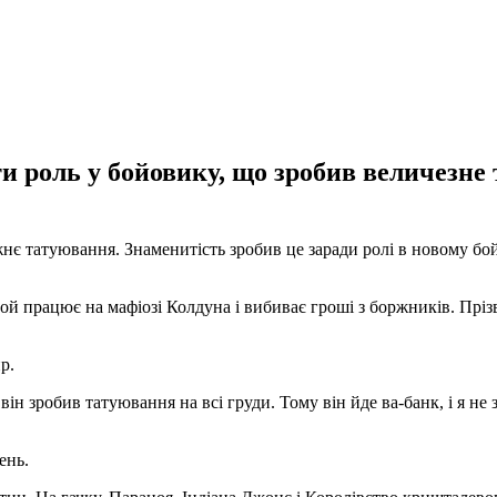
ти роль у бойовику, що зробив величезн
є татуювання. Знаменитість зробив це заради ролі в новому бо
рой працює на мафіозі Колдуна і вибиває гроші з боржників. Пріз
р.
зробив татуювання на всі груди. Тому він йде ва-банк, і я не зус
ень.