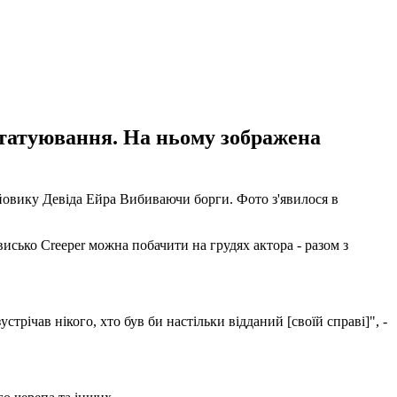
е татуювання. На ньому зображена
йовику Девіда Ейра Вибиваючи борги. Фото з'явилося в
висько Creeper можна побачити на грудях актора - разом з
трічав нікого, хто був би настільки відданий [своїй справі]", -