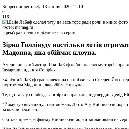
Корреспондент.net, 13 липня 2020, 11:10
0
1161
Фото: mcmag.ru
Прем'єра стрічки відбудеться в серпні
Зірка Голлівуду настільки хотів отрима
Мадонна, яка обіймає клоуна.
Американський актор Шая ЛаБаф набив на своєму торсі справжн
Instagram видання Complex.
34-річний ЛаБаф грає колектора на прізвисько Creeper. Його ге
портретом Мадонни, яка обіймає клоуна.
Те, що тату у голлівудської зірки справжнє, підтвердив Девід Ей
"Йому зуб висмикнули на зйомках Люті. А у Вибиваючи борги він 
зазначив режисер.
Світова прем'єра фільму Вибиваючи борги запланована на серп