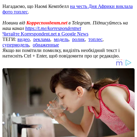
Нагадаємо, що Наомі Кемпбелл
на честь Дня Африки виклала
фото топлес
.
Новини від
Корреспондент.net
в Telegram. Підписуйтесь на
наш канал
https://t.me/korrespondentnet
Читайте Korrespondent.net в Google News
ТЕГИ:
видео
,
реклама
,
модель
,
ролик
,
топлес
,
супермодель
,
обнаженные
Якщо ви помітили помилку, виділіть необхідний текст і
натисніть Ctrl + Enter, щоб повідомити про це редакцію.