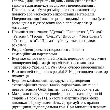
і світу» , для інтернет - видань - обов'язкове пряме
відкрите для пошукових систем гіперпосилання .
Посилання має бути розміщена в незалежності від
повного або часткового використання матеріалів.
Гіперпосилання ( для інтернет - видань) - повинна бути
розміщена в підзаголовку або в першому абзаці
матеріалу.
Новини з позначками "Думка", "Експертиза", "Заява",
"Регіони", "Гроші", "Влада", "Вибори", "Тест-драйв",
"Спецпроекти", "Промо" публікуються на правах
реклами.
Розділ Спецпроекти створюється спільно з
комерційними партнерами.
Будь яке копіювання, публікація, передрук, чи наступне
поширення інформації, що містить посилання на
"Інтерфакс-Україна", EPA / UPG, суворо забороняється.
Власник веб-сторінки в розділі Я-Корреспондент є автор
публікації.
Будь-яке копіювання, передрук та відтворення
фотографічних творів та/або аудіовізуальних творів
правовласника Getty Images - суворо забороняється.
Матеріали сайту korrespondent.net призначені для осіб
старше 21 року (21+). Участь в азартних іграх може
викликати ігрову залежність. Дотримуйтесь правил
(принципів) відповідальної гри. При виявленні перших