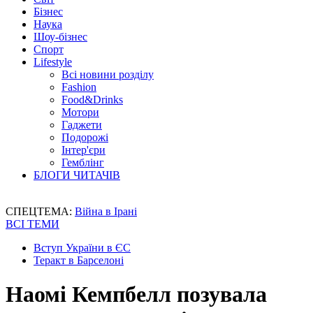
Бізнес
Наука
Шоу-бізнес
Спорт
Lifestyle
Всі новини розділу
Fashion
Food&Drinks
Мотори
Гаджети
Подорожі
Інтер'єри
Гемблінг
БЛОГИ ЧИТАЧІВ
СПЕЦТЕМА:
Війна в Ірані
ВСІ ТЕМИ
Вступ України в ЄС
Теракт в Барселоні
Наомі Кемпбелл позувала