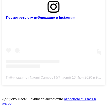
Посмотреть эту публикацию в Instagram
Публикация от Naomi Campbell (@naomi)
13 Июл 2020 в 9:28 PDT
До цього Наомі Кемпбелл абсолютно
оголеною знялася в
метро
.