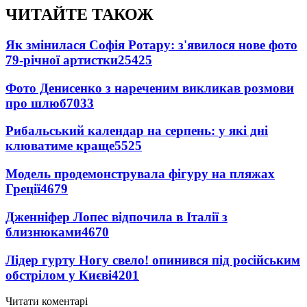
ЧИТАЙТЕ ТАКОЖ
Як змінилася Софія Ротару: з'явилося нове фото
79-річної артистки
25425
Фото Денисенко з нареченим викликав розмови
про шлюб
7033
Рибальський календар на серпень: у які дні
клюватиме краще
5525
Модель продемонструвала фігуру на пляжах
Греції
4679
Дженніфер Лопес відпочила в Італії з
близнюками
4670
Лідер гурту Ногу свело! опинився під російським
обстрілом у Києві
4201
Читати коментарі