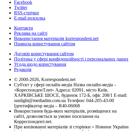
Facebook
Twitter
RSS-стрічки
E-mail розсилка
Контакти
Реклама на сайті
Використання матеріалів korrespondent.net
Правила користування сайтом
Договір користування сайтом
Політика у сфері конфіденційності і персональних даних
Угода щодо користування
Редакція
© 2000-2026, Korrespondent.net
Суб'єкт у сфері онлайн-медіа Назва онлайн-медіа –
«КореспонденТ.net» Адреса: 02091, місто Київ,
ХАРКІВСЬКЕ ШОСЕ, будинок 172-Б, офіс 208/1 E-mail:
sunlight@mediadim.com.ua
Телефон: 044-205-43-00
Ідентифікатор медіа – R40-06068
Використання будь-яких матеріалів, розміщених на
сайті, дозволяється за умови посилання на
Корреспондент.net.
При копіюванні матеріалів зі сторінки « Новини України