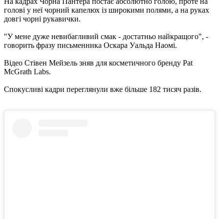
На кадрах Чорна Пантера постає абсолютно голою, проте на
голові у неї чорний капелюх із широкими полями, а на руках
довгі чорні рукавички.
"У мене дуже невибагливий смак - достатньо найкращого", -
говорить фразу письменника Оскара Уальда Наомі.
Відео Стівен Мейзель зняв для косметичного бренду Pat
McGrath Labs.
Спокусливі кадри переглянули вже більше 182 тисяч разів.