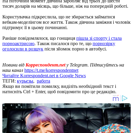
На поточний момент дівчина заробляє від трьох до шести
тисяч доларів на місяць, що більше, ніж на попередній роботі.
Користувачка підкреслила, що не збирається займатися
вебкам-моделінгом все життя. Також дівчина заміжня і чоловік
підтримує її в цьому починанні.
Раніше повідомлялося, що гонщиця
пішла зі спорту і стала
порноактрисою
. Також писалося про те, що
порнозірку
оголосили в розшук
після зйомок порно в автобусі.
Новини від
Корреспондент.net
у Telegram. Підписуйтесь на
наш канал
https://t.me/korrespondentnet
Читайте Korrespondent.net в Google News
ТЕГИ:
курьезы
,
работа
Якщо ви помітили помилку, виділіть необхідний текст і
натисніть Ctrl + Enter, щоб повідомити про це редакцію.