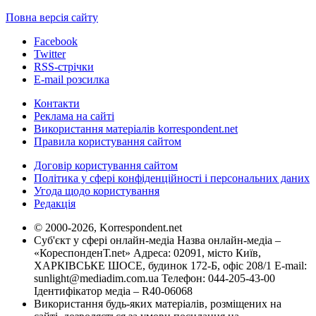
Повна версія сайту
Facebook
Twitter
RSS-стрічки
E-mail розсилка
Контакти
Реклама на сайті
Використання матеріалів korrespondent.net
Правила користування сайтом
Договір користування сайтом
Політика у сфері конфіденційності і персональних даних
Угода щодо користування
Редакція
© 2000-2026, Korrespondent.net
Суб'єкт у сфері онлайн-медіа Назва онлайн-медіа –
«КореспонденТ.net» Адреса: 02091, місто Київ,
ХАРКІВСЬКЕ ШОСЕ, будинок 172-Б, офіс 208/1 E-mail:
sunlight@mediadim.com.ua
Телефон: 044-205-43-00
Ідентифікатор медіа – R40-06068
Використання будь-яких матеріалів, розміщених на