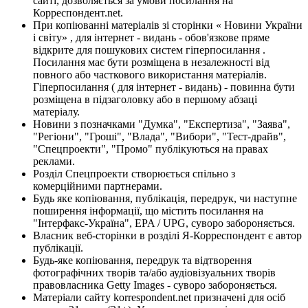
сайті, дозволяється за умови посилання на
Корреспондент.net.
При копіюванні матеріалів зі сторінки « Новини України
і світу» , для інтернет - видань - обов'язкове пряме
відкрите для пошукових систем гіперпосилання .
Посилання має бути розміщена в незалежності від
повного або часткового використання матеріалів.
Гіперпосилання ( для інтернет - видань) - повинна бути
розміщена в підзаголовку або в першому абзаці
матеріалу.
Новини з позначками "Думка", "Експертиза", "Заява",
"Регіони", "Гроші", "Влада", "Вибори", "Тест-драйв",
"Спецпроекти", "Промо" публікуються на правах
реклами.
Розділ Спецпроекти створюється спільно з
комерційними партнерами.
Будь яке копіювання, публікація, передрук, чи наступне
поширення інформації, що містить посилання на
"Інтерфакс-Україна", EPA / UPG, суворо забороняється.
Власник веб-сторінки в розділі Я-Корреспондент є автор
публікації.
Будь-яке копіювання, передрук та відтворення
фотографічних творів та/або аудіовізуальних творів
правовласника Getty Images - суворо забороняється.
Матеріали сайту korrespondent.net призначені для осіб