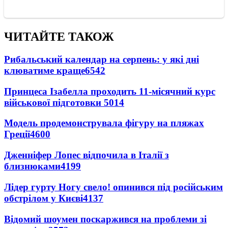
ЧИТАЙТЕ ТАКОЖ
Рибальський календар на серпень: у які дні
клюватиме краще
6542
Принцеса Ізабелла проходить 11-місячний курс
військової підготовки
5014
Модель продемонструвала фігуру на пляжах
Греції
4600
Дженніфер Лопес відпочила в Італії з
близнюками
4199
Лідер гурту Ногу свело! опинився під російським
обстрілом у Києві
4137
Відомий шоумен поскаржився на проблеми зі