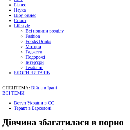
Бізнес
Наука
Шоу-бізнес
Спорт
Lifestyle
Всі новини розділу
Fashion
Food&Drinks
Мотори
Гаджети
Подорожі
Інтер'єри
Гемблінг
БЛОГИ ЧИТАЧІВ
СПЕЦТЕМА:
Війна в Ірані
ВСІ ТЕМИ
Вступ України в ЄС
Теракт в Барселоні
Дівчина збагатилася в порно