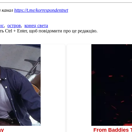
ш канал
https://t.me/korrespondentnet
ис
,
остров
,
конец света
ь Ctrl + Enter, щоб повідомити про це редакцію.