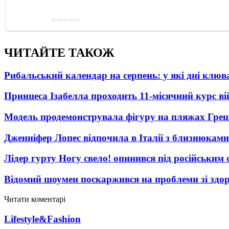
ЧИТАЙТЕ ТАКОЖ
Рибальський календар на серпень: у які дні клю
Принцеса Ізабелла проходить 11-місячний курс ві
Модель продемонструвала фігуру на пляжах Греці
Дженніфер Лопес відпочила в Італії з близнюками
Лідер гурту Ногу свело! опинився під російським 
Відомий шоумен поскаржився на проблеми зі здо
Читати коментарі
Lifestyle&Fashion