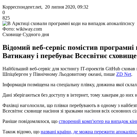
Корреспондент.net, 20 липня 2020, 09:32
0
825
Фото: wikiway.com
Сховище Судного дня
Відомий веб-сервіс помістив програмні 
Ватикану і перебуває Всесвітнє сховище
Найбільший веб-сервіс для хостингу IT-проектів GitHub сховав 
Шпіцберген у Північному Льодовитому океані, пише
ZD Net
.
Інформація позміщена на спеціальну плівку, довжина якої скла
Дані зберігаються без доступу в інтернет, тому хакерам до них н
Фахівці наголосили, що плівки перебувають в одному з найбезп
Всесвітнє сховище насіння зі зразками насіння всіх основних сі
Раніше повідомлялося, що
створений комп'ютер на випадок кінц
Також відомо, що
названі країни, де можна пережити апокаліпс