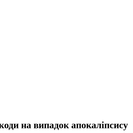
коди на випадок апокаліпсису