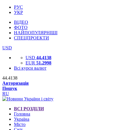
РУС
УКР
ВІДЕО
ФОТО
НАЙПОПУЛЯРНІШІ
СПЕЦПРОЕКТИ
USD
USD
44.4138
EUR
51.2998
Всі курси валют
44.4138
Авторизація
Пошук
RU
ВСІ РОЗДІЛИ
Головна
Україна
Місто
Світ