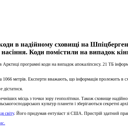
коди в надійному сховищі на Шпіцбергені
 насіння. Коди помістили на випадок кінц
в Арктиці програмні коди на випадок апокаліпсису. 21 ТБ інформ
ла 1066 метрів. Експерти вважають, що інформація пролежить в с
е дістатися.
ечніших місць з точки зору геополітики. Також сховище надійно
льськогосподарських культур планети і зберігаються секретні арх
я світу
. Його придумав ентузіаст зі США. Пристрій здатний пр
ис.