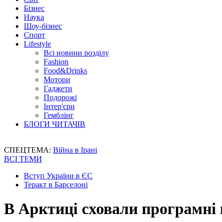
Бізнес
Наука
Шоу-бізнес
Спорт
Lifestyle
Всі новини розділу
Fashion
Food&Drinks
Мотори
Гаджети
Подорожі
Інтер'єри
Гемблінг
БЛОГИ ЧИТАЧІВ
СПЕЦТЕМА:
Війна в Ірані
ВСІ ТЕМИ
Вступ України в ЄС
Теракт в Барселоні
В Арктиці сховали програмні 