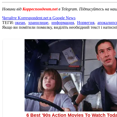
Новини від
Корреспондент.net
в Telegram. Підписуйтесь на на
Читайте Korrespondent.net в Google News
ТЕГИ:
океан
,
хранилище
,
информация
,
Норвегия
,
апокалипс
Якщо ви помітили помилку, виділіть необхідний текст і натисніт