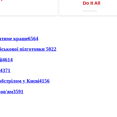
ватиме краще
6564
йськової підготовки
5022
ї
4614
4371
обстрілом у Києві
4156
ров'ям
3591