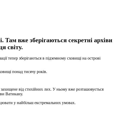
. Там вже зберігаються секретні архіви
я світу.
ації тепер зберігаються в підземному сховищі на острові
ховищі понад тисячу років.
 захищене від стихійних лих. У ньому вже розташовується
іви Ватикану.
ацювати у найбільш екстремальних умовах.