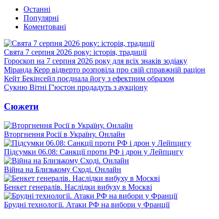
Останні
Популярні
Коментовані
Свята 7 серпня 2026 року: історія, традиції
Гороскоп на 7 серпня 2026 року для всіх знаків зодіаку
Міранда Керр відверто розповіла про свій справжній раціон
Кейт Бекінсейл поєднала йогу з ефектним образом
Сукню Вітні Г'юстон продадуть з аукціону
Сюжети
Вторгнення Росії в Україну. Онлайн
Підсумки 06.08: Санкції проти РФ і дрон у Лейпцигу
Війна на Близькому Сході. Онлайн
Бенкет генералів. Наслідки вибуху в Москві
Брудні технології. Атаки РФ на вибори у Франції