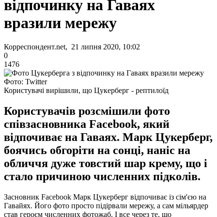
відпочинку на Гаваях
вразили мережу
Корреспондент.net, 21 липня 2020, 10:02
0
1476
Фото: Twitter
Користувачі вирішили, що Цукерберг - рептилоїд
Користувачів розсмішили фото
співзасновника Facebook, який
відпочиває на Гаваях. Марк Цукерберг,
боячись обгоріти на сонці, наніс на
обличчя дуже товстий шар крему, що і
стало причиною численних підколів.
Засновник Facebook Марк Цукерберг відпочиває із сім'єю на
Гавайях. Його фото просто підірвали мережу, а сам мільярдер
став героєм численних фотожаб. І все через те, що