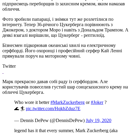
підприємець переборщив із захисним кремом, яким намазав
обличчя.
Фото зробили папараці, і знімки тут же розлетілися по
інтернету. Тепер 36-річного Цукерберга порівнюють з
Джокером, з доктором Моро і навіть з Дональдом Трампом. А
деякі взагалі вирішили, що Цукерберг - рептилоїд.
Бізнесмен підкорював океанські хвилі на електричному
серфборді. Його охоронці і професійний серфер Кай Ленні
прямували поруч на моторному човні.
Twitter
Марк прекрасно давав собі раду із серфбордом. Але
користувачів повеселив густий шар сонцезахисного крему на
обличчі Цукерберга.
Who wore it better
#MarkZuckerberg
or
#Joker
?
🌊 🏄
pic.twitter.com/HqkbZduz7E
— Dennis DePew (@DennisDePew)
July 19, 2020
legend has it that every summer, Mark Zuckerberg (aka