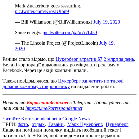
Mark Zuckerberg goes ssssurfing.
pic.twitter.com/KrosJUtbn9
— Bill Williamson (@BillWilliamsonx)
July 19, 2020
Same energy.
pic.twitter.com/jx2u7r7LbO
— The Lincoln Project (@ProjectLincoln)
July 19,
2020
Раніше стало відомо, що
Цукерберг втратив $7,2 млрд за день
.
Великі корпорації відмовилися розміщувати рекламу у
Facebook. Через це акції компанії впали.
Також повідомлялося, що
Цукерберг заплатить по тисячі
доларів кожному співробітнику
на віддаленій роботі.
Новини від
Корреспондент.net
в Telegram. Підписуйтесь на
наш канал
https://t.me/korrespondentnet
Читайте Korrespondent.net в Google News
ТЕГИ:
фото
,
отдых
,
Гавайи
,
Марк Цукерберг
,
Цукерберг
Якщо ви помітили помилку, виділіть необхідний текст і
натисніть Ctrl + Enter, щоб повідомити про це редакцію.