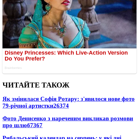
ЧИТАЙТЕ ТАКОЖ
Як змінилася Софія Ротару: з'явилося нове фото
79-річної артистки
26374
Фото Денисенко з нареченим викликав розмови
про шлюб
7367
Рибальський календар на серпень: у які дні