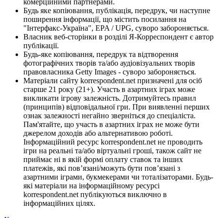
комерційними партнерами.
Будь яке копіювання, публікація, передрук, чи наступне
поширення інформації, що містить посилання на
"Інтерфакс-Україна", EPA / UPG, суворо забороняється.
Власник веб-сторінки в розділі Я-Корреспондент є автор
публікації.
Будь-яке копіювання, передрук та відтворення
фотографічних творів та/або аудіовізуальних творів
правовласника Getty Images - суворо забороняється.
Матеріали сайту korrespondent.net призначені для осіб
старше 21 року (21+). Участь в азартних іграх може
викликати ігрову залежність. Дотримуйтесь правил
(принципів) відповідальної гри. При виявленні перших
ознак залежності негайно зверніться до спеціаліста.
Пам'ятайте, що участь в азартних іграх не може бути
джерелом доходів або альтернативою роботі.
Інформаційний ресурс korrespondent.net не проводить
ігри на реальні та/або віртуальні гроші, також сайт не
приймає ні в якій формі оплату ставок та інших
платежів, які пов’язані/можуть бути пов’язані з
азартними іграми, букмекерами чи тоталізаторами. Будь-
які матеріали на інформаційному ресурсі
korrespondent.net публікуються виключно в
інформаційних цілях.