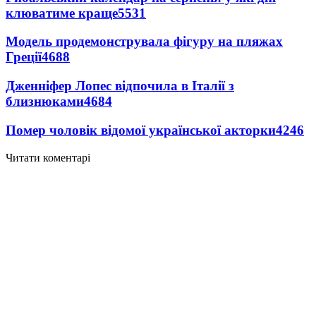
клюватиме краще
5531
Модель продемонструвала фігуру на пляжах
Греції
4688
Дженніфер Лопес відпочила в Італії з
близнюками
4684
Помер чоловік відомої української акторки
4246
Читати коментарі