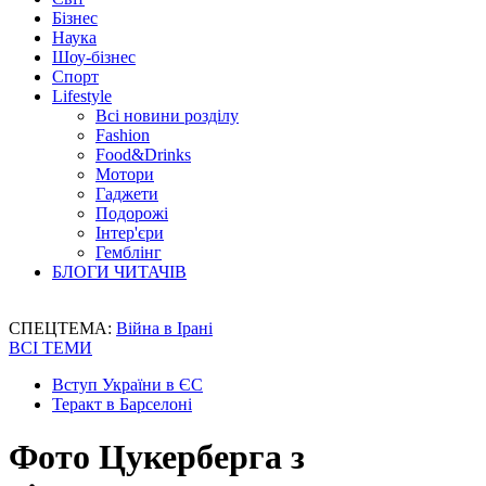
Бізнес
Наука
Шоу-бізнес
Спорт
Lifestyle
Всі новини розділу
Fashion
Food&Drinks
Мотори
Гаджети
Подорожі
Інтер'єри
Гемблінг
БЛОГИ ЧИТАЧІВ
СПЕЦТЕМА:
Війна в Ірані
ВСІ ТЕМИ
Вступ України в ЄС
Теракт в Барселоні
Фото Цукерберга з