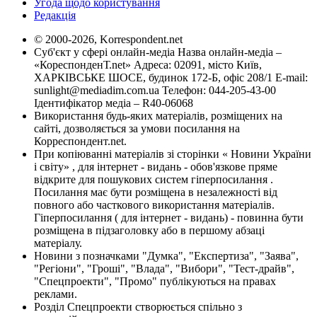
Угода щодо користування
Редакція
© 2000-2026, Korrespondent.net
Суб'єкт у сфері онлайн-медіа Назва онлайн-медіа –
«КореспонденТ.net» Адреса: 02091, місто Київ,
ХАРКІВСЬКЕ ШОСЕ, будинок 172-Б, офіс 208/1 E-mail:
sunlight@mediadim.com.ua
Телефон: 044-205-43-00
Ідентифікатор медіа – R40-06068
Використання будь-яких матеріалів, розміщених на
сайті, дозволяється за умови посилання на
Корреспондент.net.
При копіюванні матеріалів зі сторінки « Новини України
і світу» , для інтернет - видань - обов'язкове пряме
відкрите для пошукових систем гіперпосилання .
Посилання має бути розміщена в незалежності від
повного або часткового використання матеріалів.
Гіперпосилання ( для інтернет - видань) - повинна бути
розміщена в підзаголовку або в першому абзаці
матеріалу.
Новини з позначками "Думка", "Експертиза", "Заява",
"Регіони", "Гроші", "Влада", "Вибори", "Тест-драйв",
"Спецпроекти", "Промо" публікуються на правах
реклами.
Розділ Спецпроекти створюється спільно з