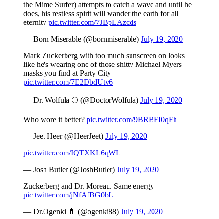
the Mime Surfer) attempts to catch a wave and until he
does, his restless spirit will wander the earth for all
eternity
pic.twitter.com/7JBpLAzcds
— Born Miserable (@bornmiserable)
July 19, 2020
Mark Zuckerberg with too much sunscreen on looks
like he's wearing one of those shitty Michael Myers
masks you find at Party City
pic.twitter.com/7E2DbdUtv6
— Dr. Wolfula 🌕 (@DoctorWolfula)
July 19, 2020
Who wore it better?
pic.twitter.com/9BRBFI0qFh
— Jeet Heer (@HeerJeet)
July 19, 2020
pic.twitter.com/IQTXKL6qWL
— Josh Butler (@JoshButler)
July 19, 2020
Zuckerberg and Dr. Moreau. Same energy
pic.twitter.com/jNfAfBG0bL
— Dr.Ogenki 💊 (@ogenki88)
July 19, 2020