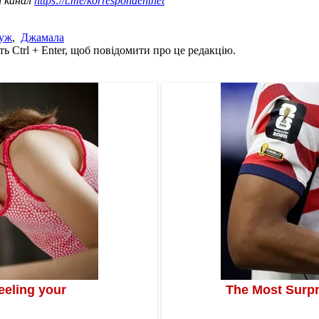
ш канал
https://t.me/korrespondentnet
уж
,
Джамала
ь Ctrl + Enter, щоб повідомити про це редакцію.