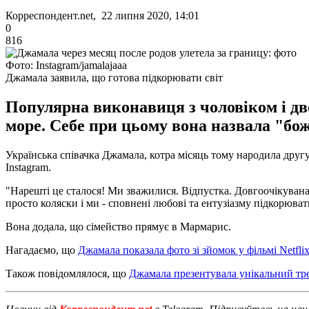
Корреспондент.net, 22 липня 2020, 14:01
0
816
Фото: Instagram/jamalajaaa
Джамала заявила, що готова підкорювати світ
Популярна виконавиця з чоловіком і дв
море. Себе при цьому вона назвала "бо
Українська співачка Джамала, котра місяць тому народила друг
Instagram.
"Нарешті це сталося! Ми зважилися. Відпустка. Довгоочікувана.
просто коляски і ми - сповнені любові та ентузіазму підкорювати
Вона додала, що сімейство прямує в Мармарис.
Нагадаємо, що
Джамала показала фото зі зйомок у фільмі Netfli
Також повідомлялося, що
Джамала презентувала унікальний тр