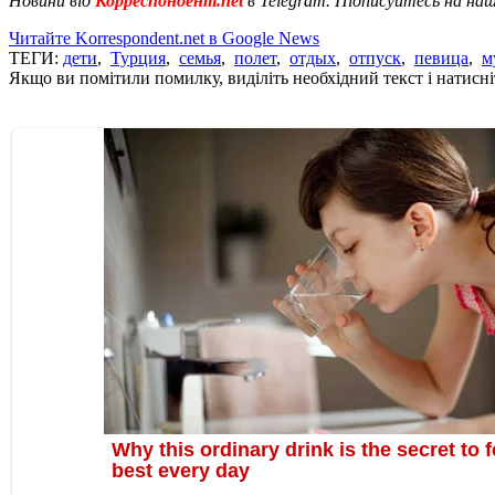
Новини від
Корреспондент.net
в Telegram. Підписуйтесь на на
Читайте Korrespondent.net в Google News
ТЕГИ:
дети
,
Турция
,
семья
,
полет
,
отдых
,
отпуск
,
певица
,
м
Якщо ви помітили помилку, виділіть необхідний текст і натисніт