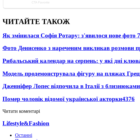
ЧИТАЙТЕ ТАКОЖ
Як змінилася Софія Ротару: з'явилося нове фото 7
Фото Денисенко з нареченим викликав розмови 
Рибальський календар на серпень: у які дні клю
Модель продемонструвала фігуру на пляжах Греці
Дженніфер Лопес відпочила в Італії з близнюками
Помер чоловік відомої української акторки
4376
Читати коментарі
Lifestyle&Fashion
Останні