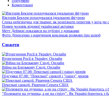
Популярні
Коментовані
Вікторія Бекхем похизувалася ідеальною фігурою
Спека небезпечна для тварин: як розпізнати перегрів у кота чи 
Помер чоловік відомої української акторки
Метт Деймон показався на публіці з доньками
Фото Денисенко з нареченим викликав розмови про шлюб
Сюжети
Вторгнення Росії в Україну. Онлайн
Війна на Близькому Сході. Онлайн
Підсумки 07.08: "Пекельні" санкції і "парад" дронів
Пекельні санкції. Рішення Сената США
"Полювати на лучника, а не на стрілу". Як Україні боротись з 