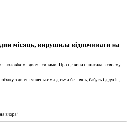
один місяць, вирушила відпочивати на
 з чоловіком і двома синами. Про це вона написала в своєму
здку з двома маленькими дітьми без нянь, бабусь і дідусів,
на вчора".