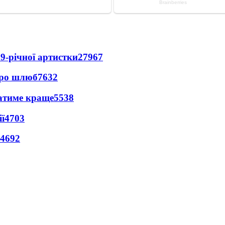
9-річної артистки
27967
про шлюб
7632
ватиме краще
5538
ї
4703
4692