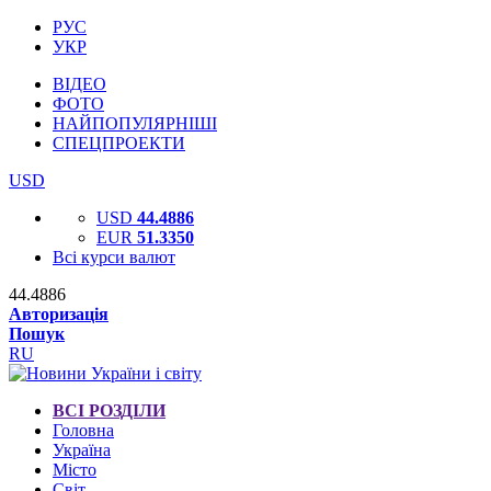
РУС
УКР
ВІДЕО
ФОТО
НАЙПОПУЛЯРНІШІ
СПЕЦПРОЕКТИ
USD
USD
44.4886
EUR
51.3350
Всі курси валют
44.4886
Авторизація
Пошук
RU
ВСІ РОЗДІЛИ
Головна
Україна
Місто
Світ