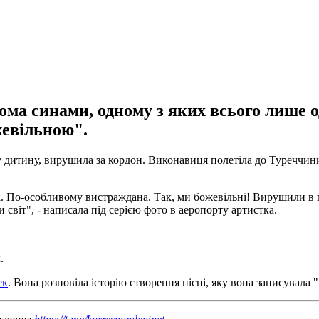
ома синами, одному з яких всього лише 
жевільною".
у дитину, вирушила за кордон. Виконавиця полетіла до Туреччини
 По-особливому вистраждана. Так, ми божевільні! Вирушили в пої
 світ", - написала під серією фото в аеропорту артистка.
x
.
ек
. Вона розповіла історію створення пісні, яку вона записувала "