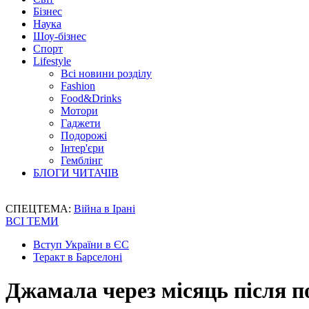
Бізнес
Наука
Шоу-бізнес
Спорт
Lifestyle
Всі новини розділу
Fashion
Food&Drinks
Мотори
Гаджети
Подорожі
Інтер'єри
Гемблінг
БЛОГИ ЧИТАЧІВ
СПЕЦТЕМА:
Війна в Ірані
ВСІ ТЕМИ
Вступ України в ЄС
Теракт в Барселоні
Джамала через місяць після по