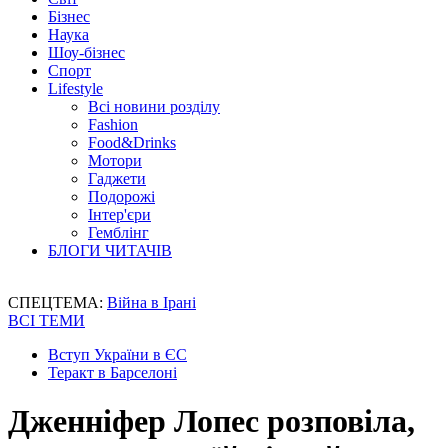
Бізнес
Наука
Шоу-бізнес
Спорт
Lifestyle
Всі новини розділу
Fashion
Food&Drinks
Мотори
Гаджети
Подорожі
Інтер'єри
Гемблінг
БЛОГИ ЧИТАЧІВ
СПЕЦТЕМА:
Війна в Ірані
ВСІ ТЕМИ
Вступ України в ЄС
Теракт в Барселоні
Дженніфер Лопес розповіла,