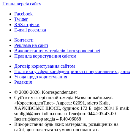
Повна версія сайту
Facebook
Twitter
RSS-стрічки
E-mail розсилка
Контакти
Реклама на сайті
Використання матеріалів korrespondent.net
Правила користування сайтом
Договір користування сайтом
Політика у сфері конфіденційності і персональних даних
Угода щодо користування
Редакція
© 2000-2026, Korrespondent.net
Суб'єкт у сфері онлайн-медіа Назва онлайн-медіа –
«КореспонденТ.net» Адреса: 02091, місто Київ,
ХАРКІВСЬКЕ ШОСЕ, будинок 172-Б, офіс 208/1 E-mail:
sunlight@mediadim.com.ua
Телефон: 044-205-43-00
Ідентифікатор медіа – R40-06068
Використання будь-яких матеріалів, розміщених на
сайті, дозволяється за умови посилання на