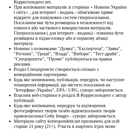
Корреспондент.net.
При копіюванні матеріалів зі сторінки « Новини України
і світу» , для інтернет - видань - обов'язкове пряме
відкрите для пошукових систем гіперпосилання .
Посилання має бути розміщена в незалежності від
повного або часткового використання матеріалів.
Гіперпосилання ( для інтернет - видань) - повинна бути
розміщена в підзаголовку або в першому абзаці
матеріалу.
Новини з позначками "Думка", "Експертиза", "Заява",
"Регіони", "Гроші", "Влада", "Вибори", "Тест-драйв",
"Спецпроекти", "Промо" публікуються на правах
реклами.
Розділ Спецпроекти створюється спільно з
комерційними партнерами.
Будь яке копіювання, публікація, передрук, чи наступне
поширення інформації, що містить посилання на
"Інтерфакс-Україна", EPA / UPG, суворо забороняється.
Власник веб-сторінки в розділі Я-Корреспондент є автор
публікації.
Будь-яке копіювання, передрук та відтворення
фотографічних творів та/або аудіовізуальних творів
правовласника Getty Images - суворо забороняється.
Матеріали сайту korrespondent.net призначені для осіб
старше 21 року (21+). Участь в азартних іграх може