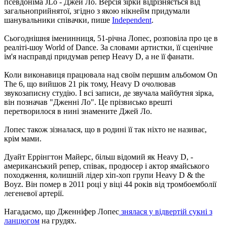
псевдоніма JLo - Джей Ло. Версія зірки відрізняється від
загальноприйнятої, згідно з якою нікнейм придумали
шанувальники співачки, пише
Independent
.
Сьогоднішня іменинниця, 51-річна Лопес, розповіла про це в
реаліті-шоу World of Dance. За словами артистки, її сценічне
ім'я насправді придумав репер Heavy D, а не її фанати.
Коли виконавиця працювала над своїм першим альбомом On
The 6, що вийшов 21 рік тому, Heavy D очолював
звукозаписну студію. І всі записи, де звучала майбутня зірка,
він позначав "Дженні Ло". Це прізвисько врешті
перетворилося в нині знамените Джей Ло.
Лопес також зізналася, що в родині її так ніхто не називає,
крім мами.
Дуайт Еррінгтон Майерс, більш відомий як Heavy D, -
американський репер, співак, продюсер і актор ямайського
походження, колишній лідер хіп-хоп групи Heavy D & the
Boyz. Він помер в 2011 році у віці 44 років від тромбоемболії
легеневої артерії.
Нагадаємо, що Дженніфер Лопес
знялася у відвертій сукні з
ланцюгом
на грудях.