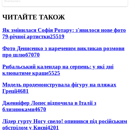
ЧИТАЙТЕ ТАКОЖ
Як змінилася Софія Ротару: з'явилося нове фото
79-річної артистки
25519
Фото Денисенко з нареченим викликав розмови
про шлюб
7070
Рибальський календар на серпень: у які дні
клюватиме краще
5525
Модель продемонструвала фігуру на пляжах
Греції
4681
Дженніфер Лопес відпочила в Італії з
близнюками
4670
Лідер гурту Ногу свело! опинився під російським
обстрілом у Києві
4201