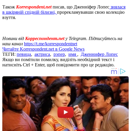
Також
Korrespondent.net
писав, що Дженніфер Лопес
знялася
в шкіряній спідній білизні,
прорекламувавши свою колекцію
взуття.
Новини від
Корреспондент.net
у Telegram. Підписуйтесь на
наш канал
https://t.me/korrespondentnet
Читайте Korrespondent.net в Google News
ТЕГИ:
певица
,
актриса
,
рэпер
,
имя
,
Дженнифер Лопес
Якщо ви помітили помилку, виділіть необхідний текст і
натисніть Ctrl + Enter, щоб повідомити про це редакцію.