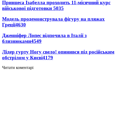
Принцеса Ізабелла проходить 11-місячний курс
військової підготовки
5035
Модель продемонструвала фігуру на пляжах
Греції
4630
Дженніфер Лопес відпочила в Італії з
близнюками
4549
Лідер гурту Ногу свело! опинився під російським
обстрілом у Києві
4179
Читати коментарі