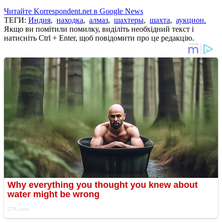
Читайте Korrespondent.net в Google News
ТЕГИ:
Индия
,
находка
,
алмаз
,
шахтеры
,
шахта
,
аукцион.
Якщо ви помітили помилку, виділіть необхідний текст і
натисніть Ctrl + Enter, щоб повідомити про це редакцію.