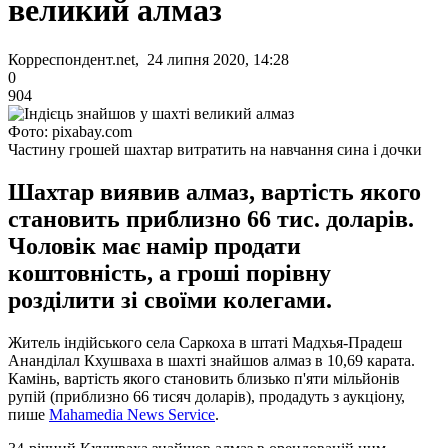
великий алмаз
Корреспондент.net, 24 липня 2020, 14:28
0
904
Фото: pixabay.com
Частину грошей шахтар витратить на навчання сина і дочки
Шахтар виявив алмаз, вартість якого
становить приблизно 66 тис. доларів.
Чоловік має намір продати
коштовність, а гроші порівну
розділити зі своїми колегами.
Житель індійського села Саркоха в штаті Мадхья-Прадеш
Ананділал Кхушваха в шахті знайшов алмаз в 10,69 карата.
Камінь, вартість якого становить близько п'яти мільйонів
рупій (приблизно 66 тисяч доларів), продадуть з аукціону,
пише
Mahamedia News Service
.