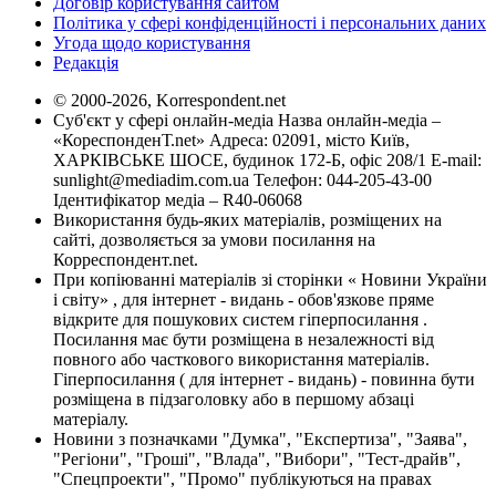
Договір користування сайтом
Політика у сфері конфіденційності і персональних даних
Угода щодо користування
Редакція
© 2000-2026, Korrespondent.net
Суб'єкт у сфері онлайн-медіа Назва онлайн-медіа –
«КореспонденТ.net» Адреса: 02091, місто Київ,
ХАРКІВСЬКЕ ШОСЕ, будинок 172-Б, офіс 208/1 E-mail:
sunlight@mediadim.com.ua
Телефон: 044-205-43-00
Ідентифікатор медіа – R40-06068
Використання будь-яких матеріалів, розміщених на
сайті, дозволяється за умови посилання на
Корреспондент.net.
При копіюванні матеріалів зі сторінки « Новини України
і світу» , для інтернет - видань - обов'язкове пряме
відкрите для пошукових систем гіперпосилання .
Посилання має бути розміщена в незалежності від
повного або часткового використання матеріалів.
Гіперпосилання ( для інтернет - видань) - повинна бути
розміщена в підзаголовку або в першому абзаці
матеріалу.
Новини з позначками "Думка", "Експертиза", "Заява",
"Регіони", "Гроші", "Влада", "Вибори", "Тест-драйв",
"Спецпроекти", "Промо" публікуються на правах