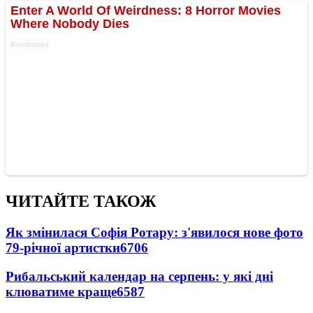
ЧИТАЙТЕ ТАКОЖ
Як змінилася Софія Ротару: з'явилося нове фото
79-річної артистки
6706
Рибальський календар на серпень: у які дні
клюватиме краще
6587