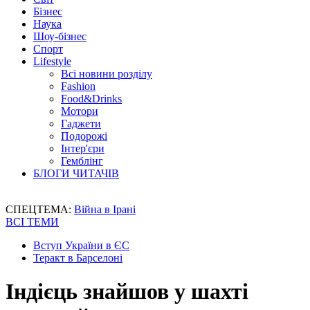
Бізнес
Наука
Шоу-бізнес
Спорт
Lifestyle
Всі новини розділу
Fashion
Food&Drinks
Мотори
Гаджети
Подорожі
Інтер'єри
Гемблінг
БЛОГИ ЧИТАЧІВ
СПЕЦТЕМА:
Війна в Ірані
ВСІ ТЕМИ
Вступ України в ЄС
Теракт в Барселоні
Індієць знайшов у шахті