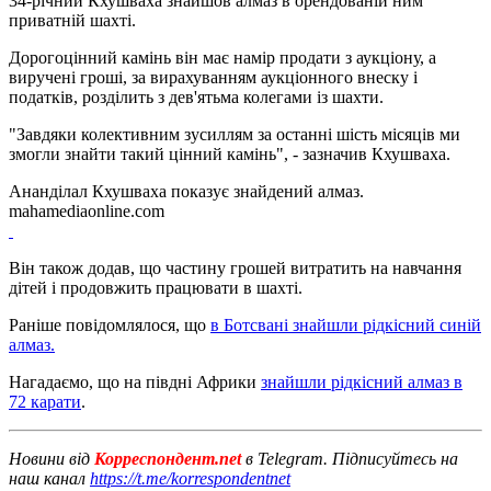
34-річний Кхушваха знайшов алмаз в орендованій ним
приватній шахті.
Дорогоцінний камінь він має намір продати з аукціону, а
виручені гроші, за вирахуванням аукціонного внеску і
податків, розділить з дев'ятьма колегами із шахти.
"Завдяки колективним зусиллям за останні шість місяців ми
змогли знайти такий цінний камінь", - зазначив Кхушваха.
Ананділал Кхушваха показує знайдений алмаз.
mahamediaonline.com
Він також додав, що частину грошей витратить на навчання
дітей і продовжить працювати в шахті.
Раніше повідомлялося, що
в Ботсвані знайшли рідкісний синій
алмаз.
Нагадаємо, що на півдні Африки
знайшли рідкісний алмаз в
72 карати
.
Новини від
Корреспондент.net
в Telegram. Підписуйтесь на
наш канал
https://t.me/korrespondentnet