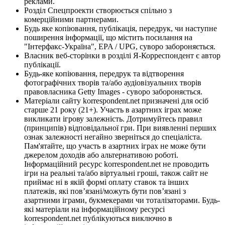
реклами.
Розділ Спецпроекти створюється спільно з
комерційними партнерами.
Будь яке копіювання, публікація, передрук, чи наступне
поширення інформації, що містить посилання на
"Інтерфакс-Україна", EPA / UPG, суворо забороняється.
Власник веб-сторінки в розділі Я-Корреспондент є автор
публікації.
Будь-яке копіювання, передрук та відтворення
фотографічних творів та/або аудіовізуальних творів
правовласника Getty Images - суворо забороняється.
Матеріали сайту korrespondent.net призначені для осіб
старше 21 року (21+). Участь в азартних іграх може
викликати ігрову залежність. Дотримуйтесь правил
(принципів) відповідальної гри. При виявленні перших
ознак залежності негайно зверніться до спеціаліста.
Пам'ятайте, що участь в азартних іграх не може бути
джерелом доходів або альтернативою роботі.
Інформаційний ресурс korrespondent.net не проводить
ігри на реальні та/або віртуальні гроші, також сайт не
приймає ні в якій формі оплату ставок та інших
платежів, які пов’язані/можуть бути пов’язані з
азартними іграми, букмекерами чи тоталізаторами. Будь-
які матеріали на інформаційному ресурсі
korrespondent.net публікуються виключно в