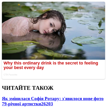
ЧИТАЙТЕ ТАКОЖ
Як змінилася Софія Ротару: з'явилося нове фото
79-річної артистки
26203