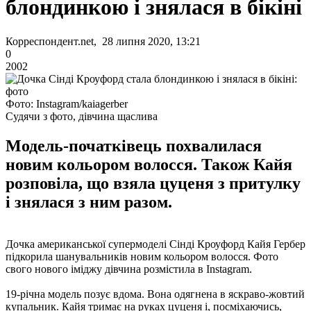
блондинкою і знялася в бікіні
Корреспондент.net, 28 липня 2020, 13:21
0
2002
Фото: Instagram/kaiagerber
Судячи з фото, дівчина щаслива
Модель-початківець похвалилася
новим кольором волосся. Також Кайя
розповіла, що взяла цуценя з притулку
і знялася з ним разом.
Дочка американської супермоделі Сінді Кроуфорд Кайя Гербер
підкорила шанувальників новим кольором волосся. Фото
свого нового іміджу дівчина розмістила в Instagram.
19-річна модель позує вдома. Вона одягнена в яскраво-жовтий
купальник. Кайя тримає на руках цуценя і, посміхаючись,