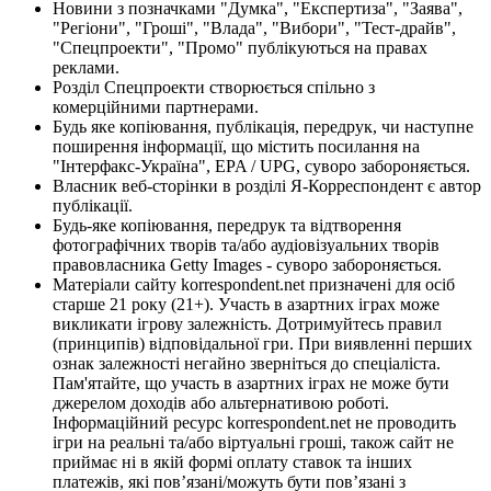
Новини з позначками "Думка", "Експертиза", "Заява",
"Регіони", "Гроші", "Влада", "Вибори", "Тест-драйв",
"Спецпроекти", "Промо" публікуються на правах
реклами.
Розділ Спецпроекти створюється спільно з
комерційними партнерами.
Будь яке копіювання, публікація, передрук, чи наступне
поширення інформації, що містить посилання на
"Інтерфакс-Україна", EPA / UPG, суворо забороняється.
Власник веб-сторінки в розділі Я-Корреспондент є автор
публікації.
Будь-яке копіювання, передрук та відтворення
фотографічних творів та/або аудіовізуальних творів
правовласника Getty Images - суворо забороняється.
Матеріали сайту korrespondent.net призначені для осіб
старше 21 року (21+). Участь в азартних іграх може
викликати ігрову залежність. Дотримуйтесь правил
(принципів) відповідальної гри. При виявленні перших
ознак залежності негайно зверніться до спеціаліста.
Пам'ятайте, що участь в азартних іграх не може бути
джерелом доходів або альтернативою роботі.
Інформаційний ресурс korrespondent.net не проводить
ігри на реальні та/або віртуальні гроші, також сайт не
приймає ні в якій формі оплату ставок та інших
платежів, які пов’язані/можуть бути пов’язані з