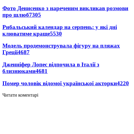
Фото Денисенко з нареченим викликав розмови
про шлюб
7305
Рибальський календар на серпень: у які дні
клюватиме краще
5530
Модель продемонструвала фігуру на пляжах
Греції
4687
Дженніфер Лопес відпочила в Італії з
близнюками
4681
Помер чоловік відомої української акторки
4220
Читати коментарі