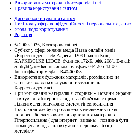
Використання матеріалів korrespondent.net
Правила користування сайтом
Договір користування сайтом
Політика у сфері конфіденційності і персональних даних
Угода щодо користування
Редакція
© 2000-2026, Korrespondent.net
Суб'єкт у сфері онлайн-медіа Назва онлайн-медіа –
«КореспонденТ.net» Адреса: 02091, місто Київ,
ХАРКІВСЬКЕ ШОСЕ, будинок 172-Б, офіс 208/1 E-mail:
sunlight@mediadim.com.ua
Телефон: 044-205-43-00
Ідентифікатор медіа – R40-06068
Використання будь-яких матеріалів, розміщених на
сайті, дозволяється за умови посилання на
Корреспондент.net.
При копіюванні матеріалів зі сторінки « Новини України
і світу» , для інтернет - видань - обов'язкове пряме
відкрите для пошукових систем гіперпосилання .
Посилання має бути розміщена в незалежності від
повного або часткового використання матеріалів.
Гіперпосилання ( для інтернет - видань) - повинна бути
розміщена в підзаголовку або в першому абзаці
матеріалу.