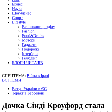
Бізнес
Наука
Шоу-бізнес
Спорт
Lifestyle
Всі новини розділу
Fashion
Food&Drinks
Мотори
Гаджети
Подорожі
Інтер'єри
Гемблінг
БЛОГИ ЧИТАЧІВ
СПЕЦТЕМА:
Війна в Ірані
ВСІ ТЕМИ
Вступ України в ЄС
Теракт в Барселоні
Дочка Сінді Кроуфорд стала