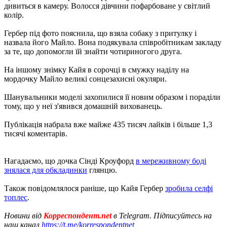
дивиться в камеру. Волосся дівчини пофарбоване у світлий
колір.
Гербер під фото пояснила, що взяла собаку з притулку і
назвала його Майло. Вона подякувала співробітникам закладу
за те, що допомогли їй знайти чотириногого друга.
На іншому знімку Кайя в сорочці в смужку наділу на
мордочку Майло великі сонцезахисні окуляри.
Шанувальники моделі захопилися її новим образом і пораділи
тому, що у неї з'явився домашній вихованець.
Публікація набрала вже майже 435 тисяч лайків і більше 1,3
тисячі коментарів.
Нагадаємо, що дочка Сінді Кроуфорд
в мереживному боді
знялася для обкладинки
глянцю.
Також повідомлялося раніше, що Кайя Гербер
зробила селфі
топлес
.
Новини від
Корреспондент.net
в Telegram. Підписуйтесь на
наш канал
https://t.me/korrespondentnet