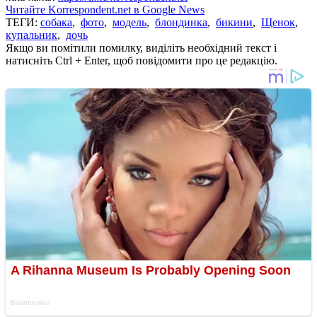
Читайте Korrespondent.net в Google News
ТЕГИ:
собака
,
фото
,
модель
,
блондинка
,
бикини
,
Щенок
,
купальник
,
дочь
Якщо ви помітили помилку, виділіть необхідний текст і
натисніть Ctrl + Enter, щоб повідомити про це редакцію.