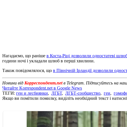
Нагадаємо, що раніше
в Коста-Ріці дозволили одностатеві шлю
години ночі і укладали шлюб в перші хвилини.
Також повідомлялося, що
в Північній Ірландії дозволили одно
Новини від
Корреспондент.net
в Telegram. Підписуйтесь на на
Читайте Korrespondent.net в Google News
ТЕГИ:
геи и лесбиянки
,
ЛГБТ
,
ЛГБТ-сообщество
,
геи
,
гомоф
Якщо ви помітили помилку, виділіть необхідний текст і натисніт