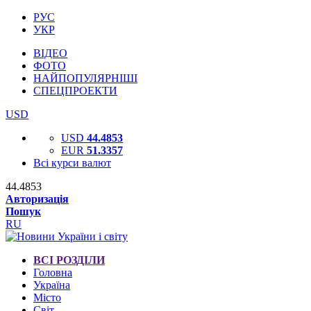
РУС
УКР
ВІДЕО
ФОТО
НАЙПОПУЛЯРНІШІ
СПЕЦПРОЕКТИ
USD
USD
44.4853
EUR
51.3357
Всі курси валют
44.4853
Авторизація
Пошук
RU
ВСІ РОЗДІЛИ
Головна
Україна
Місто
Світ