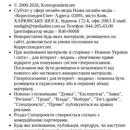
© 2000-2026, Korrespondent.net
Суб'єкт у сфері онлайн-медіа Назва онлайн-медіа –
«КореспонденТ.net» Адреса: 02091, місто Київ,
ХАРКІВСЬКЕ ШОСЕ, будинок 172-Б, офіс 208/1 E-mail:
sunlight@mediadim.com.ua
Телефон: 044-205-43-00
Ідентифікатор медіа – R40-06068
Використання будь-яких матеріалів, розміщених на
сайті, дозволяється за умови посилання на
Корреспондент.net.
При копіюванні матеріалів зі сторінки « Новини України
і світу» , для інтернет - видань - обов'язкове пряме
відкрите для пошукових систем гіперпосилання .
Посилання має бути розміщена в незалежності від
повного або часткового використання матеріалів.
Гіперпосилання ( для інтернет - видань) - повинна бути
розміщена в підзаголовку або в першому абзаці
матеріалу.
Новини з позначками "Думка", "Експертиза", "Заява",
"Регіони", "Гроші", "Влада", "Вибори", "Тест-драйв",
"Спецпроекти", "Промо" публікуються на правах
реклами.
Розділ Спецпроекти створюється спільно з
комерційними партнерами.
Будь яке копіювання, публікація, передрук, чи наступне