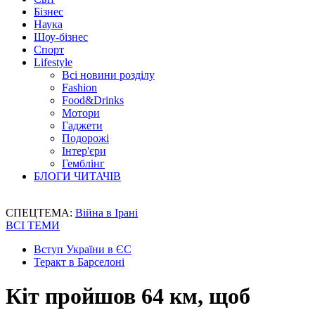
Бізнес
Наука
Шоу-бізнес
Спорт
Lifestyle
Всі новини розділу
Fashion
Food&Drinks
Мотори
Гаджети
Подорожі
Інтер'єри
Гемблінг
БЛОГИ ЧИТАЧІВ
СПЕЦТЕМА:
Війна в Ірані
ВСІ ТЕМИ
Вступ України в ЄС
Теракт в Барселоні
Кіт пройшов 64 км, щоб