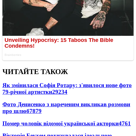
ЧИТАЙТЕ ТАКОЖ
Як змінилася Софія Ротару: з'явилося нове фото
79-річної артистки
29234
Фото Денисенко з нареченим викликав розмови
про шлюб
7879
Помер чоловік відомої української акторки
4761
Вікторія Бекхем похизувалася ідеальною