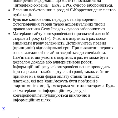
поширення інформації, що містить посилання на
"Інтерфакс-Україна", EPA / UPG, суворо забороняється.
Власник веб-сторінки в розділі Я-Корреспондент є автор
публікації.
Будь-яке копіювання, передрук та відтворення
фотографічних творів та/або аудіовізуальних творів
правовласника Getty Images - суворо забороняється.
Матеріали сайту korrespondent.net призначені для осіб
старше 21 року (21+). Участь в азартних іграх може
викликати ігрову залежність. Дотримуйтесь правил
(принципів) відповідальної гри. При виявленні перших
ознак залежності негайно зверніться до спеціаліста.
Пам'ятайте, що участь в азартних іграх не може бути
джерелом доходів або альтернативою роботі.
Інформаційний ресурс korrespondent.net не проводить
ігри на реальні та/або віртуальні гроші, також сайт не
приймає ні в якій формі оплату ставок та інших
платежів, які пов’язані/можуть бути пов’язані з
азартними іграми, букмекерами чи тоталізаторами. Будь-
які матеріали на інформаційному ресурсі
korrespondent.net публікуються виключно в
інформаційних цілях.
X