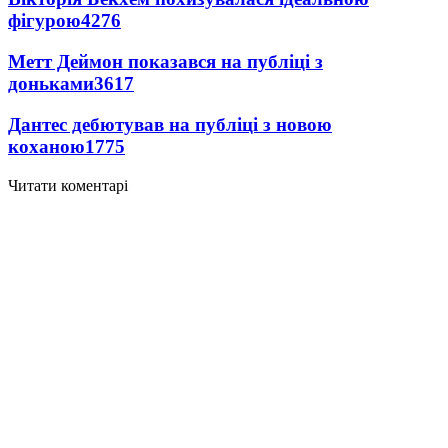
фігурою
4276
Метт Деймон показався на публіці з
доньками
3617
Дантес дебютував на публіці з новою
коханою
1775
Читати коментарі