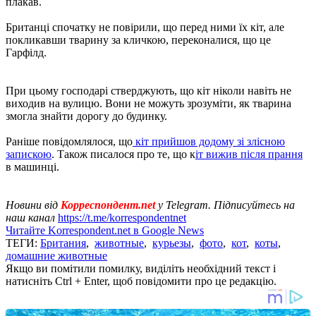
плакав.
Британці спочатку не повірили, що перед ними їх кіт, але
покликавши тварину за кличкою, переконалися, що це
Гарфілд.
При цьому господарі стверджують, що кіт ніколи навіть не
виходив на вулицю. Вони не можуть зрозуміти, як тварина
змогла знайти дорогу до будинку.
Раніше повідомлялося, що
кіт прийшов додому зі злісною
запискою
. Також писалося про те, що к
іт вижив після прання
в машинці.
Новини від
Корреспондент.net
у Telegram. Підписуйтесь на
наш канал
https://t.me/korrespondentnet
Читайте Korrespondent.net в Google News
ТЕГИ:
Британия
,
животные
,
курьезы
,
фото
,
кот
,
коты
,
домашние животные
Якщо ви помітили помилку, виділіть необхідний текст і
натисніть Ctrl + Enter, щоб повідомити про це редакцію.