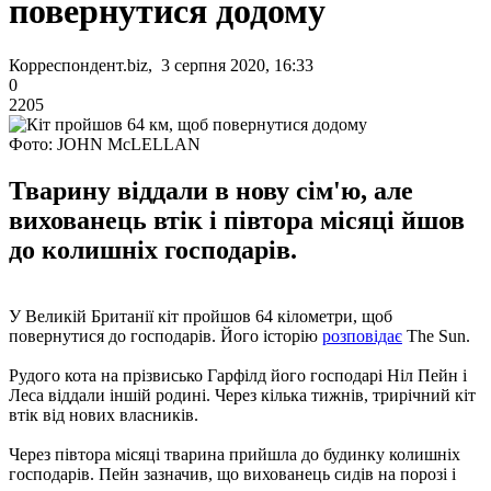
повернутися додому
Корреспондент.biz, 3 серпня 2020, 16:33
0
2205
Фото: JOHN McLELLAN
Тварину віддали в нову сім'ю, але
вихованець втік і півтора місяці йшов
до колишніх господарів.
У Великій Британії кіт пройшов 64 кілометри, щоб
повернутися до господарів. Його історію
розповідає
The Sun.
Рудого кота на прізвисько Гарфілд його господарі Ніл Пейн і
Леса віддали іншій родині. Через кілька тижнів, трирічний кіт
втік від нових власників.
Через півтора місяці тварина прийшла до будинку колишніх
господарів. Пейн зазначив, що вихованець сидів на порозі і