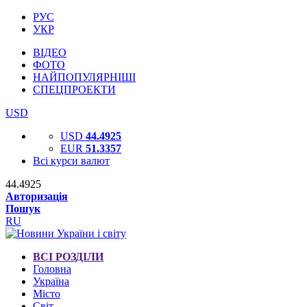
РУС
УКР
ВІДЕО
ФОТО
НАЙПОПУЛЯРНІШІ
СПЕЦПРОЕКТИ
USD
USD
44.4925
EUR
51.3357
Всі курси валют
44.4925
Авторизація
Пошук
RU
ВСІ РОЗДІЛИ
Головна
Україна
Місто
Світ