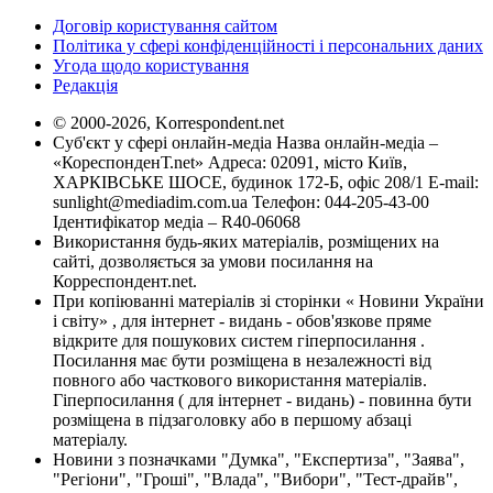
Договір користування сайтом
Політика у сфері конфіденційності і персональних даних
Угода щодо користування
Редакція
© 2000-2026, Korrespondent.net
Суб'єкт у сфері онлайн-медіа Назва онлайн-медіа –
«КореспонденТ.net» Адреса: 02091, місто Київ,
ХАРКІВСЬКЕ ШОСЕ, будинок 172-Б, офіс 208/1 E-mail:
sunlight@mediadim.com.ua
Телефон: 044-205-43-00
Ідентифікатор медіа – R40-06068
Використання будь-яких матеріалів, розміщених на
сайті, дозволяється за умови посилання на
Корреспондент.net.
При копіюванні матеріалів зі сторінки « Новини України
і світу» , для інтернет - видань - обов'язкове пряме
відкрите для пошукових систем гіперпосилання .
Посилання має бути розміщена в незалежності від
повного або часткового використання матеріалів.
Гіперпосилання ( для інтернет - видань) - повинна бути
розміщена в підзаголовку або в першому абзаці
матеріалу.
Новини з позначками "Думка", "Експертиза", "Заява",
"Регіони", "Гроші", "Влада", "Вибори", "Тест-драйв",