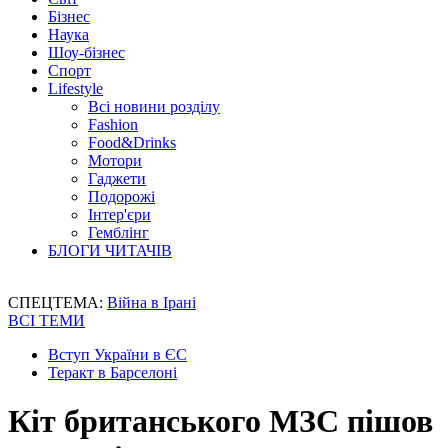
Бізнес
Наука
Шоу-бізнес
Спорт
Lifestyle
Всі новини розділу
Fashion
Food&Drinks
Мотори
Гаджети
Подорожі
Інтер'єри
Гемблінг
БЛОГИ ЧИТАЧІВ
СПЕЦТЕМА:
Війна в Ірані
ВСІ ТЕМИ
Вступ України в ЄС
Теракт в Барселоні
Кіт британського МЗС пішов