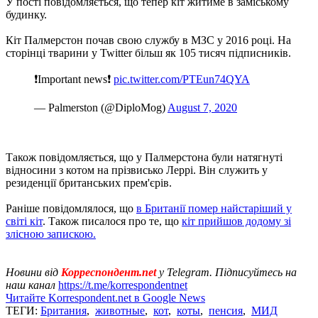
У пості повідомляється, що тепер кіт житиме в заміському
будинку.
Кіт Палмерстон почав свою службу в МЗС у 2016 році. На
сторінці тварини у Twitter більш як 105 тисяч підписників.
❗️Important news❗️
pic.twitter.com/PTEun74QYA
— Palmerston (@DiploMog)
August 7, 2020
Також повідомляється, що у Палмерстона були натягнуті
відносини з котом на прізвисько Леррі. Він служить у
резиденції британських прем'єрів.
Раніше повідомлялося, що
в Британії помер найстаріший у
світі кіт
. Також писалося про те, що
кіт прийшов додому зі
злісною запискою.
Новини від
Корреспондент.net
у Telegram. Підписуйтесь на
наш канал
https://t.me/korrespondentnet
Читайте Korrespondent.net в Google News
ТЕГИ:
Британия
,
животные
,
кот
,
коты
,
пенсия
,
МИД