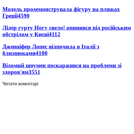
Модель продемонструвала фігуру на пляжах
Греції
4590
Лідер гурту Ногу свело! опинився під російським
обстрілом у Києві
4112
Дженніфер Лопес відпочила в Італії з
близнюками
4100
Відомий шоумен поскаржився на проблеми зі
здоров'ям
3551
Читати коментарі