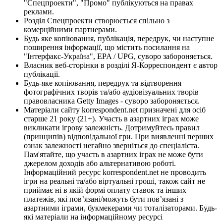
"Спецпроекти", "Промо" публікуються на правах
реклами.
Розділ Спецпроекти створюється спільно з
комерційними партнерами.
Будь яке копіювання, публікація, передрук, чи наступне
поширення інформації, що містить посилання на
"Інтерфакс-Україна", EPA / UPG, суворо забороняється.
Власник веб-сторінки в розділі Я-Корреспондент є автор
публікації.
Будь-яке копіювання, передрук та відтворення
фотографічних творів та/або аудіовізуальних творів
правовласника Getty Images - суворо забороняється.
Матеріали сайту korrespondent.net призначені для осіб
старше 21 року (21+). Участь в азартних іграх може
викликати ігрову залежність. Дотримуйтесь правил
(принципів) відповідальної гри. При виявленні перших
ознак залежності негайно зверніться до спеціаліста.
Пам'ятайте, що участь в азартних іграх не може бути
джерелом доходів або альтернативою роботі.
Інформаційний ресурс korrespondent.net не проводить
ігри на реальні та/або віртуальні гроші, також сайт не
приймає ні в якій формі оплату ставок та інших
платежів, які пов’язані/можуть бути пов’язані з
азартними іграми, букмекерами чи тоталізаторами. Будь-
які матеріали на інформаційному ресурсі