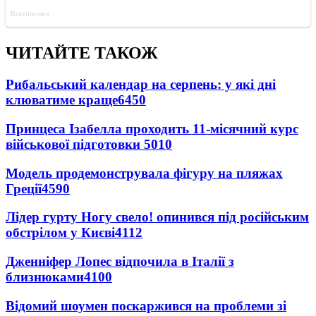
ЧИТАЙТЕ ТАКОЖ
Рибальський календар на серпень: у які дні
клюватиме краще
6450
Принцеса Ізабелла проходить 11-місячний курс
військової підготовки
5010
Модель продемонструвала фігуру на пляжах
Греції
4590
Лідер гурту Ногу свело! опинився під російським
обстрілом у Києві
4112
Дженніфер Лопес відпочила в Італії з
близнюками
4100
Відомий шоумен поскаржився на проблеми зі