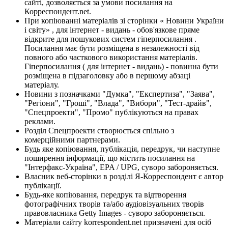
сайті, дозволяється за умови посилання на
Корреспондент.net.
При копіюванні матеріалів зі сторінки « Новини України
і світу» , для інтернет - видань - обов'язкове пряме
відкрите для пошукових систем гіперпосилання .
Посилання має бути розміщена в незалежності від
повного або часткового використання матеріалів.
Гіперпосилання ( для інтернет - видань) - повинна бути
розміщена в підзаголовку або в першому абзаці
матеріалу.
Новини з позначками "Думка", "Експертиза", "Заява",
"Регіони", "Гроші", "Влада", "Вибори", "Тест-драйв",
"Спецпроекти", "Промо" публікуються на правах
реклами.
Розділ Спецпроекти створюється спільно з
комерційними партнерами.
Будь яке копіювання, публікація, передрук, чи наступне
поширення інформації, що містить посилання на
"Інтерфакс-Україна", EPA / UPG, суворо забороняється.
Власник веб-сторінки в розділі Я-Корреспондент є автор
публікації.
Будь-яке копіювання, передрук та відтворення
фотографічних творів та/або аудіовізуальних творів
правовласника Getty Images - суворо забороняється.
Матеріали сайту korrespondent.net призначені для осіб