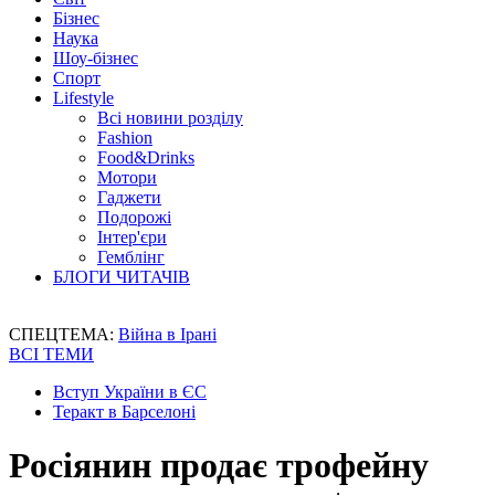
Бізнес
Наука
Шоу-бізнес
Спорт
Lifestyle
Всі новини розділу
Fashion
Food&Drinks
Мотори
Гаджети
Подорожі
Інтер'єри
Гемблінг
БЛОГИ ЧИТАЧІВ
СПЕЦТЕМА:
Війна в Ірані
ВСІ ТЕМИ
Вступ України в ЄС
Теракт в Барселоні
Росіянин продає трофейну