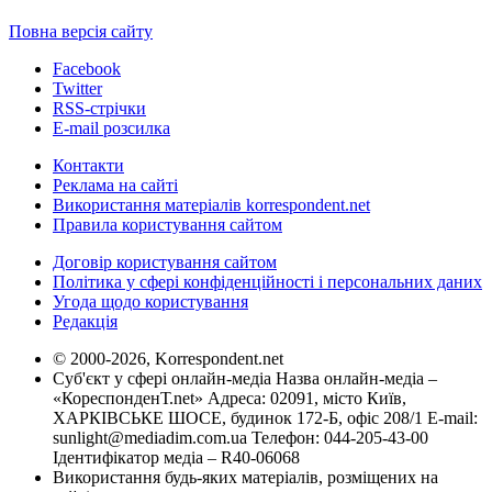
Повна версія сайту
Facebook
Twitter
RSS-стрічки
E-mail розсилка
Контакти
Реклама на сайті
Використання матеріалів korrespondent.net
Правила користування сайтом
Договір користування сайтом
Політика у сфері конфіденційності і персональних даних
Угода щодо користування
Редакція
© 2000-2026, Korrespondent.net
Суб'єкт у сфері онлайн-медіа Назва онлайн-медіа –
«КореспонденТ.net» Адреса: 02091, місто Київ,
ХАРКІВСЬКЕ ШОСЕ, будинок 172-Б, офіс 208/1 E-mail:
sunlight@mediadim.com.ua
Телефон: 044-205-43-00
Ідентифікатор медіа – R40-06068
Використання будь-яких матеріалів, розміщених на