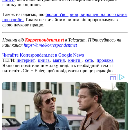
вчинку не оцінили.
Також нагадаємо, що
біолог з'їв гриби, вирощені на його книзі
про гриби.
Таким незвичайним чином він прорекламував
свою наукову працю.
Новини від
Корреспондент.net
в Telegram. Підписуйтесь на
наш канал
https://t.me/korrespondentnet
Читайте Korrespondent.net в Google News
ТЕГИ:
интернет
,
книга
,
магия
,
книги
,
сеть
,
продажа
Якщо ви помітили помилку, виділіть необхідний текст і
натисніть Ctrl + Enter, щоб повідомити про це редакцію.