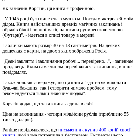
Як зазначив Корягін, ця книга є трофейною.
"У 1945 році була вивезена з музею м. Потсдам як трофей моїм
дідом. Книга найсильніших древніх магічних заклинань і
обрядів білої і чорної магії, написана руничеською мовою
(Футарк)", - йдеться в описі товару в мережі.
Таблички мають розмір 30 на 18 сантиметрів. На деяких
дощечках є карти, на двох з яких зображена Росія.
"Деякі закляття і заклинання робочі... перевірено...", - запевняє
продавець. Яким саме чином перевірялися заклинання, він не
повідомляє.
Також чоловік стверджує, що ця книга "здатна як виконати
будь-які бажання, так і створити чимало проблем, тому
рекомендується тільки знаючим людям".
Корягін додав, що така книга - єдина в світі.
Ціна на заклинання - чотири мільйони рублів (приблизно 55
тисяч доларів).
Раніше повідомлялося, що
письменник купив 400 копій своєї
книги
, щоб вона потрапила в бестселери. Експерти цього