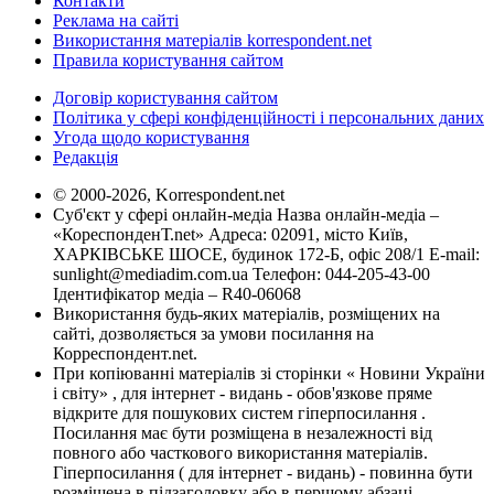
Контакти
Реклама на сайті
Використання матеріалів korrespondent.net
Правила користування сайтом
Договір користування сайтом
Політика у сфері конфіденційності і персональних даних
Угода щодо користування
Редакція
© 2000-2026, Korrespondent.net
Суб'єкт у сфері онлайн-медіа Назва онлайн-медіа –
«КореспонденТ.net» Адреса: 02091, місто Київ,
ХАРКІВСЬКЕ ШОСЕ, будинок 172-Б, офіс 208/1 E-mail:
sunlight@mediadim.com.ua
Телефон: 044-205-43-00
Ідентифікатор медіа – R40-06068
Використання будь-яких матеріалів, розміщених на
сайті, дозволяється за умови посилання на
Корреспондент.net.
При копіюванні матеріалів зі сторінки « Новини України
і світу» , для інтернет - видань - обов'язкове пряме
відкрите для пошукових систем гіперпосилання .
Посилання має бути розміщена в незалежності від
повного або часткового використання матеріалів.
Гіперпосилання ( для інтернет - видань) - повинна бути
розміщена в підзаголовку або в першому абзаці