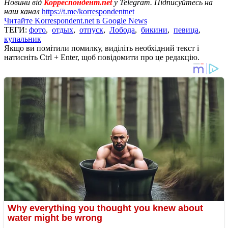
Новини від
Корреспондент.net
у Telegram. Підписуйтесь на
наш канал
https://t.me/korrespondentnet
Читайте Korrespondent.net в Google News
ТЕГИ:
фото
,
отдых
,
отпуск
,
Лобода
,
бикини
,
певица
,
купальник
Якщо ви помітили помилку, виділіть необхідний текст і
натисніть Ctrl + Enter, щоб повідомити про це редакцію.