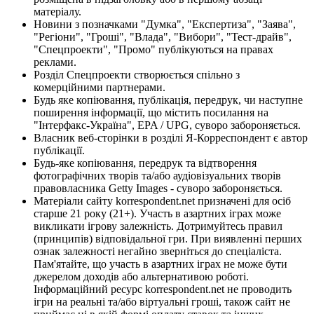
матеріалу.
Новини з позначками "Думка", "Експертиза", "Заява",
"Регіони", "Гроші", "Влада", "Вибори", "Тест-драйв",
"Спецпроекти", "Промо" публікуються на правах
реклами.
Розділ Спецпроекти створюється спільно з
комерційними партнерами.
Будь яке копіювання, публікація, передрук, чи наступне
поширення інформації, що містить посилання на
"Інтерфакс-Україна", EPA / UPG, суворо забороняється.
Власник веб-сторінки в розділі Я-Корреспондент є автор
публікації.
Будь-яке копіювання, передрук та відтворення
фотографічних творів та/або аудіовізуальних творів
правовласника Getty Images - суворо забороняється.
Матеріали сайту korrespondent.net призначені для осіб
старше 21 року (21+). Участь в азартних іграх може
викликати ігрову залежність. Дотримуйтесь правил
(принципів) відповідальної гри. При виявленні перших
ознак залежності негайно зверніться до спеціаліста.
Пам'ятайте, що участь в азартних іграх не може бути
джерелом доходів або альтернативою роботі.
Інформаційний ресурс korrespondent.net не проводить
ігри на реальні та/або віртуальні гроші, також сайт не