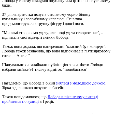
Лобода у своєму Instagram опублікувала фото в спокусливому
бікіні.
37-річна артистка позує в стильному чорно-білому
купальнику і солом'яному капелюсі. Співачка
продемонструвала струнку фігуру і довгі ноги.
"Ми самі створюємо удачу, але іноді удача створює нас", -
підписала свої відверті знімки Лобода.
Також вона додала, що напередодні "класний був концерт".
Лобода також зазначила, що вона відпочиває в п'ятизірковому
готелі в Анталії.
Шанувальники залайкали публікацію зірки. Фото Лободи
набрали майже 91 тисячу відміток "подобається".
Нагадаємо, що Лобода в бікіні
знялася з молодшою ​​дочкою
.
Зірка з дівчинкою позують в басейні.
Також повідомлялося, що
Лобода в пікантному вигляді
пройшлася по вулиці
в Греції.