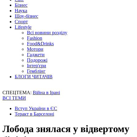
Бізнес
Наука
Шоу-бізнес
Спорт
Lifestyle
Всі новини розділу
Fashion
Food&Drinks
Мотори
Гаджети
Подорожі
Інтер'єри
Гемблінг
БЛОГИ ЧИТАЧІВ
СПЕЦТЕМА:
Війна в Ірані
ВСІ ТЕМИ
Вступ України в ЄС
Теракт в Барселоні
Лобода знялася у відвертому