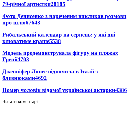
79-річної артистки
28185
Фото Денисенко з нареченим викликав розмови
про шлюб
7643
Рибальський календар на серпень: у які дні
клюватиме краще
5538
Модель продемонструвала фігуру на пляжах
Греції
4703
Дженніфер Лопес відпочила в Італії з
близнюками
4692
Помер чоловік відомої української акторки
4386
Читати коментарі