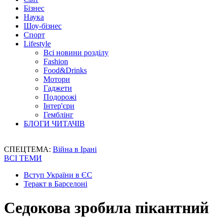
Бізнес
Наука
Шоу-бізнес
Спорт
Lifestyle
Всі новини розділу
Fashion
Food&Drinks
Мотори
Гаджети
Подорожі
Інтер'єри
Гемблінг
БЛОГИ ЧИТАЧІВ
СПЕЦТЕМА:
Війна в Ірані
ВСІ ТЕМИ
Вступ України в ЄС
Теракт в Барселоні
Седокова зробила пікантний