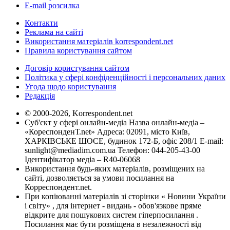
E-mail розсилка
Контакти
Реклама на сайті
Використання матеріалів korrespondent.net
Правила користування сайтом
Договір користування сайтом
Політика у сфері конфіденційності і персональних даних
Угода щодо користування
Редакція
© 2000-2026, Korrespondent.net
Суб'єкт у сфері онлайн-медіа Назва онлайн-медіа –
«КореспонденТ.net» Адреса: 02091, місто Київ,
ХАРКІВСЬКЕ ШОСЕ, будинок 172-Б, офіс 208/1 E-mail:
sunlight@mediadim.com.ua
Телефон: 044-205-43-00
Ідентифікатор медіа – R40-06068
Використання будь-яких матеріалів, розміщених на
сайті, дозволяється за умови посилання на
Корреспондент.net.
При копіюванні матеріалів зі сторінки « Новини України
і світу» , для інтернет - видань - обов'язкове пряме
відкрите для пошукових систем гіперпосилання .
Посилання має бути розміщена в незалежності від