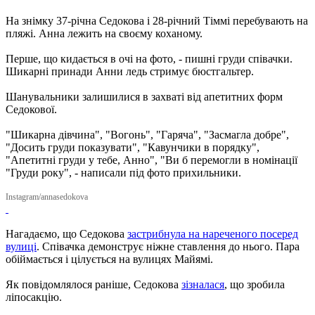
На знімку 37-річна Седокова і 28-річний Тіммі перебувають на
пляжі. Анна лежить на своєму коханому.
Перше, що кидається в очі на фото, - пишні груди співачки.
Шикарні принади Анни ледь стримує бюстгальтер.
Шанувальники залишилися в захваті від апетитних форм
Седокової.
"Шикарна дівчина", "Вогонь", "Гаряча", "Засмагла добре",
"Досить груди показувати", "Кавунчики в порядку",
"Апетитні груди у тебе, Анно", "Ви б перемогли в номінації
"Груди року", - написали під фото прихильники.
Instagram/annasedokova
Нагадаємо, що Седокова
застрибнула на нареченого посеред
вулиці
. Співачка демонструє ніжне ставлення до нього. Пара
обіймається і цілується на вулицях Майямі.
Як повідомлялося раніше, Седокова
зізналася
, що зробила
ліпосакцію.