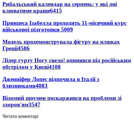
Рибальський календар на серпень: у які дні
клюватиме краще
6415
Принцеса Ізабелла проходить 11-місячний курс
військової підготовки
5009
Модель продемонструвала фігуру на пляжах
Греції
4586
Лідер гурту Ногу свело! опинився під російським
обстрілом у Києві
4108
Дженніфер Лопес відпочила в Італії з
близнюками
4083
Відомий шоумен поскаржився на проблеми зі
здоров'ям
3547
Читати коментарі