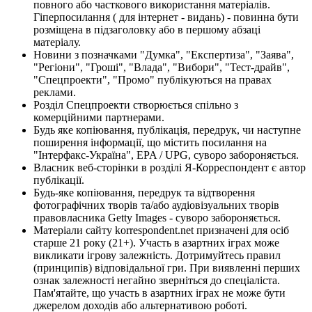
повного або часткового використання матеріалів.
Гіперпосилання ( для інтернет - видань) - повинна бути
розміщена в підзаголовку або в першому абзаці
матеріалу.
Новини з позначками "Думка", "Експертиза", "Заява",
"Регіони", "Гроші", "Влада", "Вибори", "Тест-драйв",
"Спецпроекти", "Промо" публікуються на правах
реклами.
Розділ Спецпроекти створюється спільно з
комерційними партнерами.
Будь яке копіювання, публікація, передрук, чи наступне
поширення інформації, що містить посилання на
"Інтерфакс-Україна", EPA / UPG, суворо забороняється.
Власник веб-сторінки в розділі Я-Корреспондент є автор
публікації.
Будь-яке копіювання, передрук та відтворення
фотографічних творів та/або аудіовізуальних творів
правовласника Getty Images - суворо забороняється.
Матеріали сайту korrespondent.net призначені для осіб
старше 21 року (21+). Участь в азартних іграх може
викликати ігрову залежність. Дотримуйтесь правил
(принципів) відповідальної гри. При виявленні перших
ознак залежності негайно зверніться до спеціаліста.
Пам'ятайте, що участь в азартних іграх не може бути
джерелом доходів або альтернативою роботі.