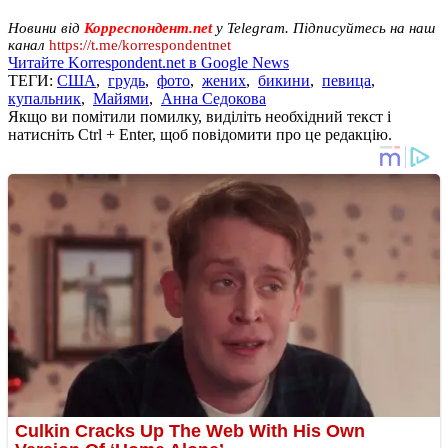
Новини від
Корреспондент.net
у Telegram. Підписуйтесь на наш
канал
https://t.me/korrespondentnet
Читайте Korrespondent.net в Google News
ТЕГИ:
США
,
грудь
,
фото
,
жених
,
бикини
,
певица
,
купальник
,
Майями
,
Анна Седокова
Якщо ви помітили помилку, виділіть необхідний текст і
натисніть Ctrl + Enter, щоб повідомити про це редакцію.