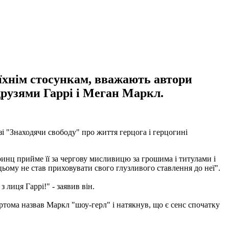
їхнім стосункам, вважають автори
друзями Гаррі і Меган Маркл.
зі "Знаходячи свободу" про життя герцога і герцогині
инц прийме її за чергову мисливицю за грошима і титулами і
цьому не став приховувати свого глузливого ставлення до неї".
 лиця Гаррі!" - заявив він.
тома назвав Маркл "шоу-герл" і натякнув, що є сенс спочатку