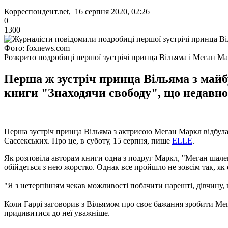
Корреспондент.net, 16 серпня 2020, 02:26
0
1300
Фото: foxnews.com
Розкрито подробиці першої зустрічі принца Вільяма і Меган М
Перша ж зустріч принца Вільяма з майб
книги "Знаходячи свободу", що недавно 
Перша зустріч принца Вільяма з актрисою Меган Маркл відбулася
Сассекських. Про це, в суботу, 15 серпня, пише
ELLE
.
Як розповіла авторам книги одна з подруг Маркл, "Меган шален
обійдеться з нею жорстко. Однак все пройшло не зовсім так, як
"Я з нетерпінням чекав можливості побачити нарешті, дівчину, 
Коли Гаррі заговорив з Вільямом про своє бажання зробити Мег
придивитися до неї уважніше.