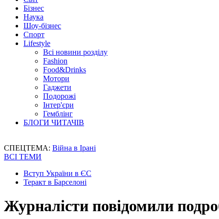
Бізнес
Наука
Шоу-бізнес
Спорт
Lifestyle
Всі новини розділу
Fashion
Food&Drinks
Мотори
Гаджети
Подорожі
Інтер'єри
Гемблінг
БЛОГИ ЧИТАЧІВ
СПЕЦТЕМА:
Війна в Ірані
ВСІ ТЕМИ
Вступ України в ЄС
Теракт в Барселоні
Журналісти повідомили подроб