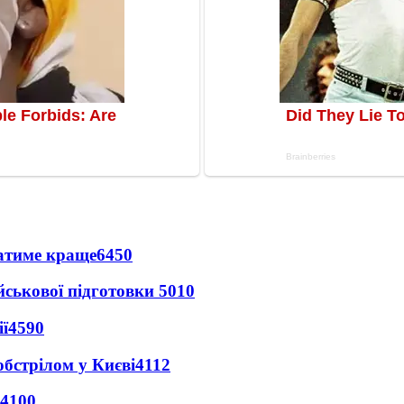
ватиме краще
6450
йськової підготовки
5010
ї
4590
обстрілом у Києві
4112
4100