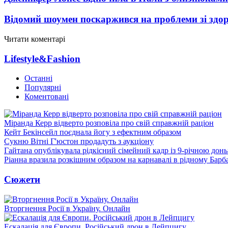
Відомий шоумен поскаржився на проблеми зі здо
Читати коментарі
Lifestyle&Fashion
Останні
Популярні
Коментовані
Міранда Керр відверто розповіла про свій справжній раціон
Кейт Бекінсейл поєднала йогу з ефектним образом
Сукню Вітні Г'юстон продадуть з аукціону
Гайтана опублікувала рідкісний сімейний кадр із 9-річною дон
Ріанна вразила розкішним образом на карнавалі в рідному Барб
Сюжети
Вторгнення Росії в Україну. Онлайн
Ескалація для Європи. Російський дрон в Лейпцигу