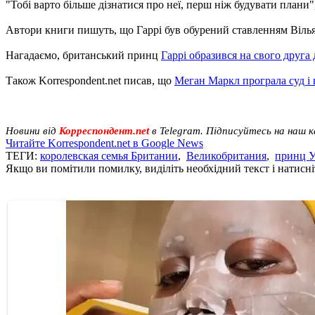
"Тобі варто більше дізнатися про неї, перш ніж будувати плани",
Автори книги пишуть, що Гаррі був обурений ставленням Вілья
Нагадаємо, британський принц
Гаррі образився на свого друга
Також Korrespondent.net писав, що
Меган Маркл програла суд і 
Новини від
Корреспондент.net
в Telegram. Підписуйтесь на наш 
Читайте Korrespondent.net в Google News
ТЕГИ:
королевская семья Британии
,
Великобритания
,
принц 
Якщо ви помітили помилку, виділіть необхідний текст і натисніт