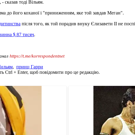
 - сказав тоді Вільям.
ма до його коханої і "приниженням, яке той завдав Меган".
 дитинства
після того, як той порадив внуку Єлизавети II не пос
винна $ 87 тисяч
.
канал
https://t.me/korrespondentnet
Уильям
,
принц Гарри
ь Ctrl + Enter, щоб повідомити про це редакцію.