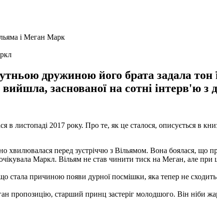
аркл
утньою дружиною його брата задала тон 
вийшла, заснованої на сотні інтерв'ю з 
 в листопаді 2017 року. Про те, як це сталося, описується в кни
о хвилювалася перед зустріччю з Вільямом. Вона боялася, що пр
 очікувала Маркл. Вільям не став чинити тиск на Меган, але при 
що стала причиною появи дурної посмішки, яка тепер не сходить з
ан пропозицію, старший принц застеріг молодшого. Він ніби жар