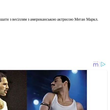
пішати з весіллям з американською актрисою Меган Маркл.