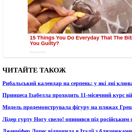
ЧИТАЙТЕ ТАКОЖ
Рибальський календар на серпень: у які дні клю
Принцеса Ізабелла проходить 11-місячний курс ві
Модель продемонструвала фігуру на пляжах Греці
Лідер гурту Ногу свело! опинився під російським 
Дженніфер Лопес відпочила в Італії з близнюками