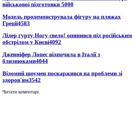
військової підготовки
5000
Модель продемонструвала фігуру на пляжах
Греції
4583
Лідер гурту Ногу свело! опинився під російським
обстрілом у Києві
4092
Дженніфер Лопес відпочила в Італії з
близнюками
4044
Відомий шоумен поскаржився на проблеми зі
здоров'ям
3542
Читати коментарі