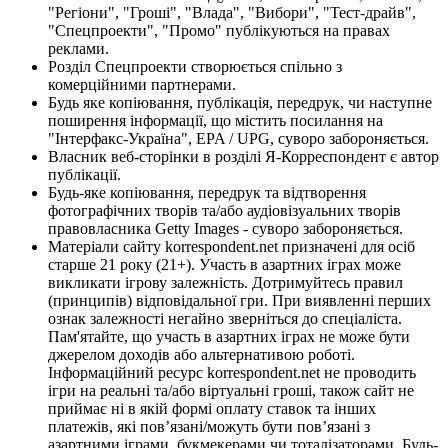
"Регіони", "Гроші", "Влада", "Вибори", "Тест-драйв",
"Спецпроекти", "Промо" публікуються на правах
реклами.
Розділ Спецпроекти створюється спільно з
комерційними партнерами.
Будь яке копіювання, публікація, передрук, чи наступне
поширення інформації, що містить посилання на
"Інтерфакс-Україна", EPA / UPG, суворо забороняється.
Власник веб-сторінки в розділі Я-Корреспондент є автор
публікації.
Будь-яке копіювання, передрук та відтворення
фотографічних творів та/або аудіовізуальних творів
правовласника Getty Images - суворо забороняється.
Матеріали сайту korrespondent.net призначені для осіб
старше 21 року (21+). Участь в азартних іграх може
викликати ігрову залежність. Дотримуйтесь правил
(принципів) відповідальної гри. При виявленні перших
ознак залежності негайно зверніться до спеціаліста.
Пам'ятайте, що участь в азартних іграх не може бути
джерелом доходів або альтернативою роботі.
Інформаційний ресурс korrespondent.net не проводить
ігри на реальні та/або віртуальні гроші, також сайт не
приймає ні в якій формі оплату ставок та інших
платежів, які пов’язані/можуть бути пов’язані з
азартними іграми, букмекерами чи тоталізаторами. Будь-