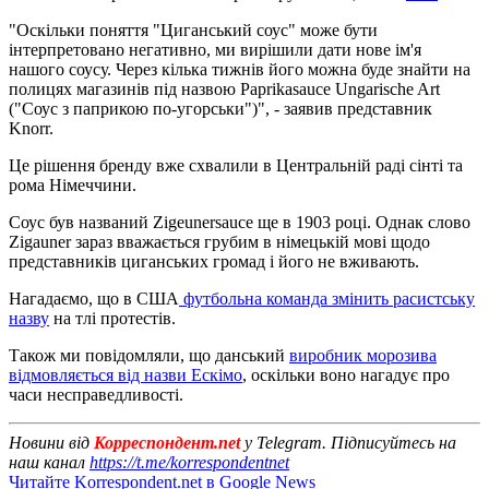
"Оскільки поняття "Циганський соус" може бути
інтерпретовано негативно, ми вирішили дати нове ім'я
нашого соусу. Через кілька тижнів його можна буде знайти на
полицях магазинів під назвою Paprikasauce Ungarische Art
("Соус з паприкою по-угорськи")", - заявив представник
Knorr.
Це рішення бренду вже схвалили в Центральній раді сінті та
рома Німеччини.
Соус був названий Zigeunersauce ще в 1903 році. Однак слово
Zigauner зараз вважається грубим в німецькій мові щодо
представників циганських громад і його не вживають.
Нагадаємо, що в США
футбольна команда змінить расистську
назву
на тлі протестів.
Також ми повідомляли, що данський
виробник морозива
відмовляється від назви Ескімо
, оскільки воно нагадує про
часи несправедливості.
Новини від
Корреспондент.net
у Telegram. Підписуйтесь на
наш канал
https://t.me/korrespondentnet
Читайте Korrespondent.net в Google News