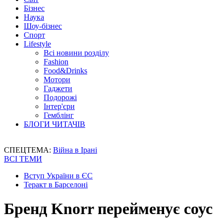
Бізнес
Наука
Шоу-бізнес
Спорт
Lifestyle
Всі новини розділу
Fashion
Food&Drinks
Мотори
Гаджети
Подорожі
Інтер'єри
Гемблінг
БЛОГИ ЧИТАЧІВ
СПЕЦТЕМА:
Війна в Ірані
ВСІ ТЕМИ
Вступ України в ЄС
Теракт в Барселоні
Бренд Knorr перейменує соус