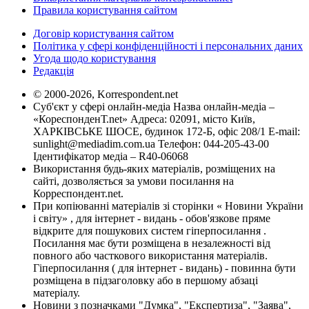
Правила користування сайтом
Договір користування сайтом
Політика у сфері конфіденційності і персональних даних
Угода щодо користування
Редакція
© 2000-2026, Korrespondent.net
Суб'єкт у сфері онлайн-медіа Назва онлайн-медіа –
«КореспонденТ.net» Адреса: 02091, місто Київ,
ХАРКІВСЬКЕ ШОСЕ, будинок 172-Б, офіс 208/1 E-mail:
sunlight@mediadim.com.ua
Телефон: 044-205-43-00
Ідентифікатор медіа – R40-06068
Використання будь-яких матеріалів, розміщених на
сайті, дозволяється за умови посилання на
Корреспондент.net.
При копіюванні матеріалів зі сторінки « Новини України
і світу» , для інтернет - видань - обов'язкове пряме
відкрите для пошукових систем гіперпосилання .
Посилання має бути розміщена в незалежності від
повного або часткового використання матеріалів.
Гіперпосилання ( для інтернет - видань) - повинна бути
розміщена в підзаголовку або в першому абзаці
матеріалу.
Новини з позначками "Думка", "Експертиза", "Заява",