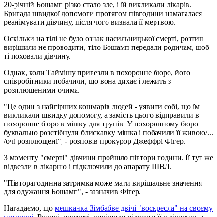
20-річній Бошамп різко стало зле, і їй викликали лікарів.
Бригада швидкої допомоги протягом півгодини намагалася
реанімувати дівчину, після чого визнала її мертвою.
Оскільки на тілі не було ознак насильницької смерті, розтин
вирішили не проводити, тіло Бошамп передали родичам, щоб
ті поховали дівчину.
Однак, коли Таймішу привезли в похоронне бюро, його
співробітники побачили, що вона дихає і лежить з
розплющеними очима.
"Це один з найгірших кошмарів людей - уявити собі, що їм
викликали швидку допомогу, а замість цього відправили в
похоронне бюро в мішку для трупів. У похоронному бюро
буквально розстібнули блискавку мішка і побачили її живою/...
/очі розплющені", - розповів прокурор Джеффрі Фігер.
З моменту "смерті" дівчини пройшло півтори години. Її тут же
відвезли в лікарню і підключили до апарату ШВЛ.
"Півторагодинна затримка може мати вирішальне значення
для одужання Бошамп", - зазначив Фігер.
Нагадаємо, що
мешканка Зімбабве двічі "воскресла" на своєму
похороні
. Родичі, нарешті, вирішили відвезти її в лікарню, а