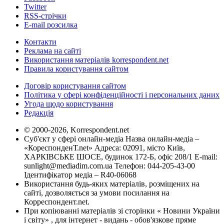
Twitter
RSS-стрічки
E-mail розсилка
Контакти
Реклама на сайті
Використання матеріалів korrespondent.net
Правила користування сайтом
Договір користування сайтом
Політика у сфері конфіденційності і персональних даних
Угода щодо користування
Редакція
© 2000-2026, Korrespondent.net
Суб'єкт у сфері онлайн-медіа Назва онлайн-медіа –
«КореспонденТ.net» Адреса: 02091, місто Київ,
ХАРКІВСЬКЕ ШОСЕ, будинок 172-Б, офіс 208/1 E-mail:
sunlight@mediadim.com.ua
Телефон: 044-205-43-00
Ідентифікатор медіа – R40-06068
Використання будь-яких матеріалів, розміщених на
сайті, дозволяється за умови посилання на
Корреспондент.net.
При копіюванні матеріалів зі сторінки « Новини України
і світу» , для інтернет - видань - обов'язкове пряме