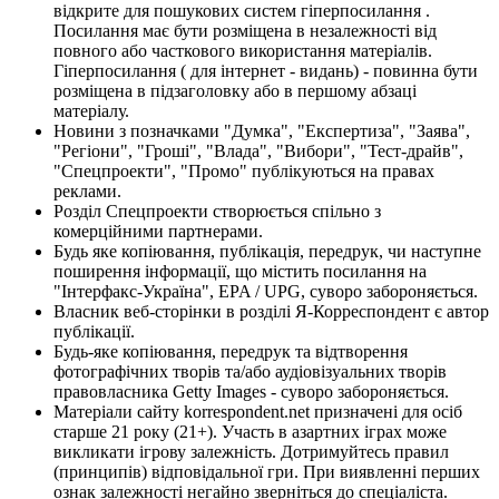
відкрите для пошукових систем гіперпосилання .
Посилання має бути розміщена в незалежності від
повного або часткового використання матеріалів.
Гіперпосилання ( для інтернет - видань) - повинна бути
розміщена в підзаголовку або в першому абзаці
матеріалу.
Новини з позначками "Думка", "Експертиза", "Заява",
"Регіони", "Гроші", "Влада", "Вибори", "Тест-драйв",
"Спецпроекти", "Промо" публікуються на правах
реклами.
Розділ Спецпроекти створюється спільно з
комерційними партнерами.
Будь яке копіювання, публікація, передрук, чи наступне
поширення інформації, що містить посилання на
"Інтерфакс-Україна", EPA / UPG, суворо забороняється.
Власник веб-сторінки в розділі Я-Корреспондент є автор
публікації.
Будь-яке копіювання, передрук та відтворення
фотографічних творів та/або аудіовізуальних творів
правовласника Getty Images - суворо забороняється.
Матеріали сайту korrespondent.net призначені для осіб
старше 21 року (21+). Участь в азартних іграх може
викликати ігрову залежність. Дотримуйтесь правил
(принципів) відповідальної гри. При виявленні перших
ознак залежності негайно зверніться до спеціаліста.