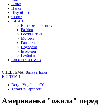
Бізнес
Наука
Шоу-бізнес
Спорт
Lifestyle
Всі новини розділу
Fashion
Food&Drinks
Мотори
Гаджети
Подорожі
Інтер'єри
Гемблінг
БЛОГИ ЧИТАЧІВ
СПЕЦТЕМА:
Війна в Ірані
ВСІ ТЕМИ
Вступ України в ЄС
Теракт в Барселоні
Американка "ожила" перед