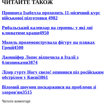
ЧИТАЙТЕ ТАКОЖ
Принцеса Ізабелла проходить 11-місячний курс
військової підготовки
4982
Рибальський календар на серпень: у які дні
клюватиме краще
4950
Модель продемонструвала фігуру на пляжах
Греції
4500
Дженніфер Лопес відпочила в Італії з
близнюками
3874
Лідер гурту Ногу свело! опинився під російським
обстрілом у Києві
3861
Відомий шоумен поскаржився на проблеми зі
здоров'ям
3515
Читати коментарі