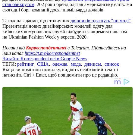
став банкрутом
. 202 роки бренд одягав американську еліту. На
сьогодні борг компанії досяг півмільярда доларів.
Також нагадаємо, що столичних
двірників одягнуть "по моді"
.
Презентація нових дизайнерських моделей одягу для
київських комунальних служб відбудеться окремим показом
на Ukrainian Fashion Week у вересні 2020.
Новини від
Корреспондент.net
в Telegram. Підписуйтесь на
наш канал
https://t.me/korrespondentnet
Читайте Korrespondent.net в Google News
ТЕГИ:
рейтинг
,
США
,
одежда
,
мода
,
джинсы
,
список
Якщо ви помітили помилку, виділіть необхідний текст і
натисніть Ctrl + Enter, щоб повідомити про це редакцію.