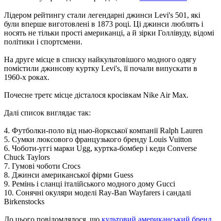
Лідером рейтингу стали легендарні джинси Levi's 501, які
були вперше виготовлені в 1873 році. Ці джинси люблять і
носять не тільки прості американці, а й зірки Голлівуду, відомі
політики і спортсмени.
На друге місце в списку найкультовішого модного одягу
помістили джинсову куртку Levi's, її почали випускати в
1960-х роках.
Почесне третє місце дісталося кросівкам Nike Air Max.
Далі список виглядає так:
4. Футболки-поло від нью-йоркської компанії Ralph Lauren
5. Сумки люксового французького бренду Louis Vuitton
6. Чоботи-уггі марки Ugg, куртка-бомбер і кеди Converse
Chuck Taylors
7. Гумові чоботи Crocs
8. Джинси американської фірми Guess
9. Ремінь і сланці італійського модного дому Gucci
10. Сонячні окуляри моделі Ray-Ban Wayfarers і сандалі
Birkenstocks
До цього повідомлялося, що
культовий американський бренд