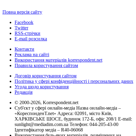
Повна версія сайту
Facebook
Twitter
RSS-стрічки
E-mail розсилка
Контакти
Реклама на сайті
Використання матеріалів korrespondent.net
Правила користування сайтом
Договір користування сайтом
Політика у сфері конфіденційності і персональних даних
Угода щодо користування
Редакція
© 2000-2026, Korrespondent.net
Суб'єкт у сфері онлайн-медіа Назва онлайн-медіа –
«КореспонденТ.net» Адреса: 02091, місто Київ,
ХАРКІВСЬКЕ ШОСЕ, будинок 172-Б, офіс 208/1 E-mail:
sunlight@mediadim.com.ua
Телефон: 044-205-43-00
Ідентифікатор медіа – R40-06068
Використання будь-яких матеріалів, розміщених на