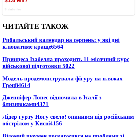
ЧИТАЙТЕ ТАКОЖ
Рибальський календар на серпень: у які дні
клюватиме краще
6564
Принцеса Ізабелла проходить 11-місячний курс
військової підготовки
5022
Модель продемонструвала фігуру на пляжах
Греції
4614
Дженніфер Лопес відпочила в Італії з
близнюками
4371
Лідер гурту Ногу свело! опинився під російським
обстрілом у Києві
4156
Відомий шоумен поскаржився на проблеми зі