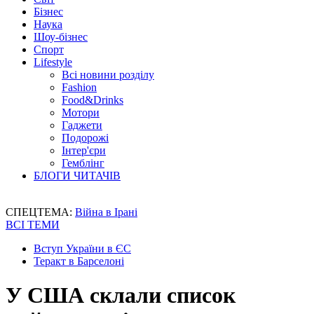
Бізнес
Наука
Шоу-бізнес
Спорт
Lifestyle
Всі новини розділу
Fashion
Food&Drinks
Мотори
Гаджети
Подорожі
Інтер'єри
Гемблінг
БЛОГИ ЧИТАЧІВ
СПЕЦТЕМА:
Війна в Ірані
ВСІ ТЕМИ
Вступ України в ЄС
Теракт в Барселоні
У США склали список