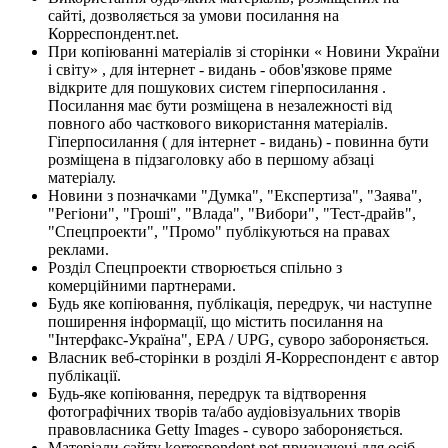
сайті, дозволяється за умови посилання на
Корреспондент.net.
При копіюванні матеріалів зі сторінки « Новини України
і світу» , для інтернет - видань - обов'язкове пряме
відкрите для пошукових систем гіперпосилання .
Посилання має бути розміщена в незалежності від
повного або часткового використання матеріалів.
Гіперпосилання ( для інтернет - видань) - повинна бути
розміщена в підзаголовку або в першому абзаці
матеріалу.
Новини з позначками "Думка", "Експертиза", "Заява",
"Регіони", "Гроші", "Влада", "Вибори", "Тест-драйв",
"Спецпроекти", "Промо" публікуються на правах
реклами.
Розділ Спецпроекти створюється спільно з
комерційними партнерами.
Будь яке копіювання, публікація, передрук, чи наступне
поширення інформації, що містить посилання на
"Інтерфакс-Україна", EPA / UPG, суворо забороняється.
Власник веб-сторінки в розділі Я-Корреспондент є автор
публікації.
Будь-яке копіювання, передрук та відтворення
фотографічних творів та/або аудіовізуальних творів
правовласника Getty Images - суворо забороняється.
Матеріали сайту korrespondent.net призначені для осіб