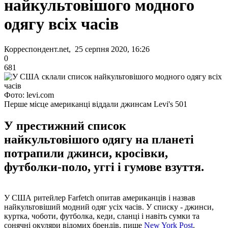
найкультовішого модного
одягу всіх часів
Корреспондент.net, 25 серпня 2020, 16:26
0
681
Фото: levi.com
Перше місце американці віддали джинсам Levi's 501
У престижний список
найкультовішого одягу на планеті
потрапили джинси, кросівки,
футболки-поло, уггі і гумове взуття.
У США ритейлер Farfetch опитав американців і назвав
найкультовіший модний одяг усіх часів. У списку - джинси,
куртка, чоботи, футболка, кеди, сланці і навіть сумки та
сонячні окуляри відомих брендів, пише
New York Post
.