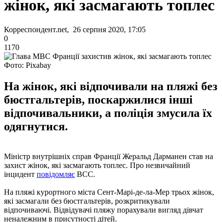
жінок, які засмагають топлес
Корреспондент.net, 26 серпня 2020, 17:05
0
1170
Фото: Pixabay
На жінок, які відпочивали на пляжі без
бюстгальтерів, поскаржилися інші
відпочивальники, а поліція змусила їх
одягнутися.
Міністр внутрішніх справ Франції Жеральд Дарманен став на
захист жінок, які засмагають топлес. Про незвичайний
інцидент
повідомляє
ВСС.
На пляжі курортного міста Сент-Марі-де-ла-Мер трьох жінок,
які засмагали без бюстгальтерів, розкритикували
відпочиваючі. Відвідувачі пляжу порахували вигляд дівчат
неналежним в присутності дітей.