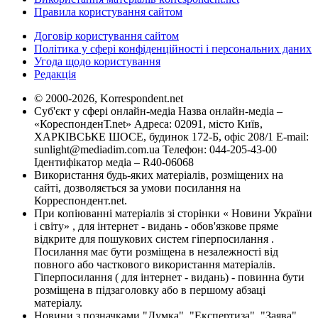
Правила користування сайтом
Договір користування сайтом
Політика у сфері конфіденційності і персональних даних
Угода щодо користування
Редакція
© 2000-2026, Korrespondent.net
Суб'єкт у сфері онлайн-медіа Назва онлайн-медіа –
«КореспонденТ.net» Адреса: 02091, місто Київ,
ХАРКІВСЬКЕ ШОСЕ, будинок 172-Б, офіс 208/1 E-mail:
sunlight@mediadim.com.ua
Телефон: 044-205-43-00
Ідентифікатор медіа – R40-06068
Використання будь-яких матеріалів, розміщених на
сайті, дозволяється за умови посилання на
Корреспондент.net.
При копіюванні матеріалів зі сторінки « Новини України
і світу» , для інтернет - видань - обов'язкове пряме
відкрите для пошукових систем гіперпосилання .
Посилання має бути розміщена в незалежності від
повного або часткового використання матеріалів.
Гіперпосилання ( для інтернет - видань) - повинна бути
розміщена в підзаголовку або в першому абзаці
матеріалу.
Новини з позначками "Думка", "Експертиза", "Заява",