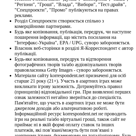
"Регіони", "Гроші", "Влада", "Вибори", "Тест-драйв",
"Спецпроекти", "Промо" публікуються на правах
реклами.
Розділ Спецпроекти створюється спільно з
комерційними партнерами.
Будь яке копіювання, публікація, передрук, чи наступне
поширення інформації, що містить посилання на
"Інтерфакс-Україна", EPA / UPG, суворо забороняється.
Власник веб-сторінки в розділі Я-Корреспондент є автор
публікації.
Будь-яке копіювання, передрук та відтворення
фотографічних творів та/або аудіовізуальних творів
правовласника Getty Images - суворо забороняється.
Матеріали сайту korrespondent.net призначені для осіб
старше 21 року (21+). Участь в азартних іграх може
викликати ігрову залежність. Дотримуйтесь правил
(принципів) відповідальної гри. При виявленні перших
ознак залежності негайно зверніться до спеціаліста.
Пам'ятайте, що участь в азартних іграх не може бути
джерелом доходів або альтернативою роботі.
Інформаційний ресурс korrespondent.net не проводить
ігри на реальні та/або віртуальні гроші, також сайт не
приймає ні в якій формі оплату ставок та інших
платежів, які пов’язані/можуть бути пов’язані з
азартними іграми, букмекерами чи тоталізаторами. Будь-