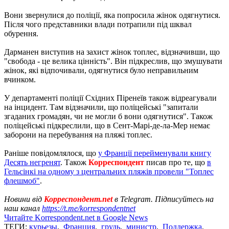
Вони звернулися до поліції, яка попросила жінок одягнутися.
Після чого представники влади потрапили під шквал
обурення.
Дарманен виступив на захист жінок топлес, відзначивши, що
"свобода - це велика цінність". Він підкреслив, що змушувати
жінок, які відпочивали, одягнутися було неправильним
вчинком.
У департаменті поліції Східних Піренеїв також відреагували
на інцидент. Там відзначили, що поліцейські "запитали
згаданих громадян, чи не могли б вони одягнутися". Також
поліцейські підкреслили, що в Сент-Марі-де-ла-Мер немає
заборони на перебування на пляжі топлес.
Раніше повідомлялося, що
у Франції перейменували книгу
Десять негренят
. Також
Корреспондент
писав про те, що
в
Гельсінкі на одному з центральних пляжів провели "Топлес
флешмоб"
.
Новини від
Корреспондент.net
в Telegram. Підписуйтесь на
наш канал
https://t.me/korrespondentnet
Читайте Korrespondent.net в Google News
ТЕГИ:
курьезы
,
Франция
,
грудь
,
министр
,
Поддержка
,