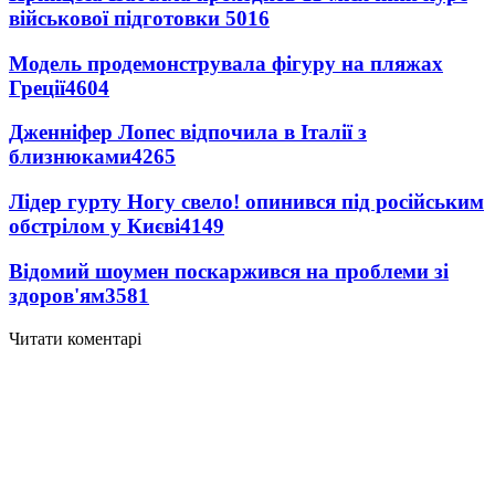
військової підготовки
5016
Модель продемонструвала фігуру на пляжах
Греції
4604
Дженніфер Лопес відпочила в Італії з
близнюками
4265
Лідер гурту Ногу свело! опинився під російським
обстрілом у Києві
4149
Відомий шоумен поскаржився на проблеми зі
здоров'ям
3581
Читати коментарі