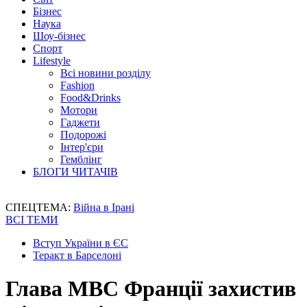
Бізнес
Наука
Шоу-бізнес
Спорт
Lifestyle
Всі новини розділу
Fashion
Food&Drinks
Мотори
Гаджети
Подорожі
Інтер'єри
Гемблінг
БЛОГИ ЧИТАЧІВ
СПЕЦТЕМА:
Війна в Ірані
ВСІ ТЕМИ
Вступ України в ЄС
Теракт в Барселоні
Глава МВС Франції захистив