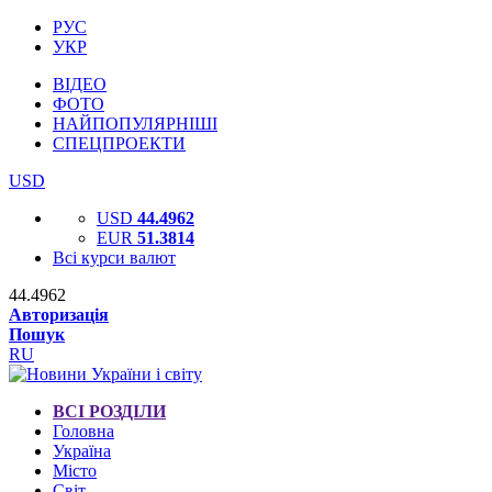
РУС
УКР
ВІДЕО
ФОТО
НАЙПОПУЛЯРНІШІ
СПЕЦПРОЕКТИ
USD
USD
44.4962
EUR
51.3814
Всі курси валют
44.4962
Авторизація
Пошук
RU
ВСІ РОЗДІЛИ
Головна
Україна
Місто
Світ