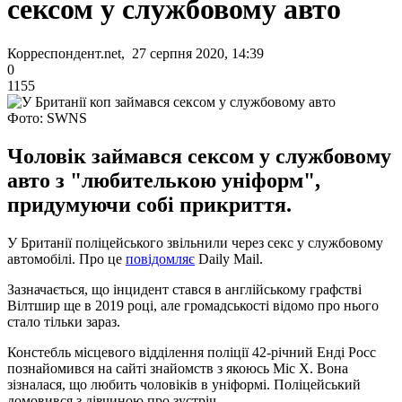
сексом у службовому авто
Корреспондент.net, 27 серпня 2020, 14:39
0
1155
Фото: SWNS
Чоловік займався сексом у службовому
авто з "любителькою уніформ",
придумуючи собі прикриття.
У Британії поліцейського звільнили через секс у службовому
автомобілі. Про це
повідомляє
Daily Mail.
Зазначається, що інцидент стався в англійському графстві
Вілтшир ще в 2019 році, але громадськості відомо про нього
стало тільки зараз.
Констебль місцевого відділення поліції 42-річний Енді Росс
познайомився на сайті знайомств з якоюсь Міс X. Вона
зізналася, що любить чоловіків в уніформі. Поліцейський
домовився з дівчиною про зустріч.