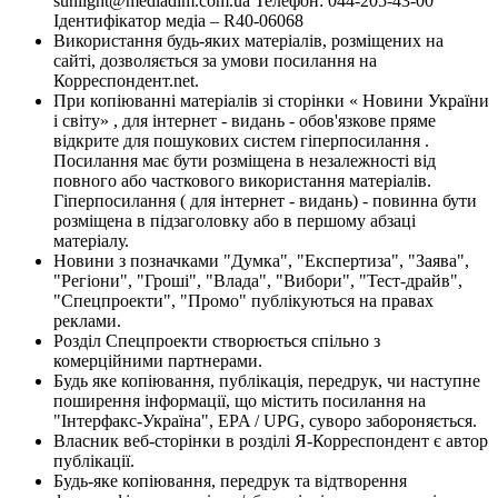
sunlight@mediadim.com.ua
Телефон: 044-205-43-00
Ідентифікатор медіа – R40-06068
Використання будь-яких матеріалів, розміщених на
сайті, дозволяється за умови посилання на
Корреспондент.net.
При копіюванні матеріалів зі сторінки « Новини України
і світу» , для інтернет - видань - обов'язкове пряме
відкрите для пошукових систем гіперпосилання .
Посилання має бути розміщена в незалежності від
повного або часткового використання матеріалів.
Гіперпосилання ( для інтернет - видань) - повинна бути
розміщена в підзаголовку або в першому абзаці
матеріалу.
Новини з позначками "Думка", "Експертиза", "Заява",
"Регіони", "Гроші", "Влада", "Вибори", "Тест-драйв",
"Спецпроекти", "Промо" публікуються на правах
реклами.
Розділ Спецпроекти створюється спільно з
комерційними партнерами.
Будь яке копіювання, публікація, передрук, чи наступне
поширення інформації, що містить посилання на
"Інтерфакс-Україна", EPA / UPG, суворо забороняється.
Власник веб-сторінки в розділі Я-Корреспондент є автор
публікації.
Будь-яке копіювання, передрук та відтворення