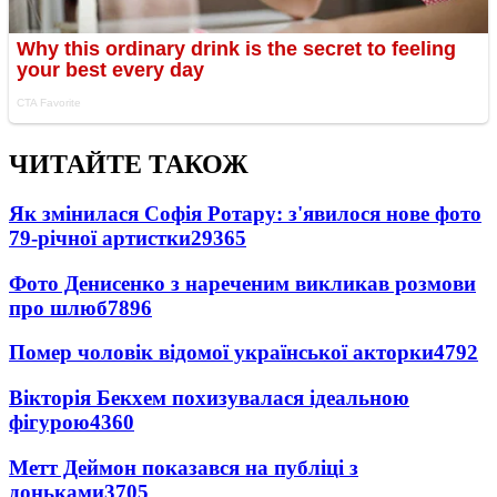
ЧИТАЙТЕ ТАКОЖ
Як змінилася Софія Ротару: з'явилося нове фото
79-річної артистки
29365
Фото Денисенко з нареченим викликав розмови
про шлюб
7896
Помер чоловік відомої української акторки
4792
Вікторія Бекхем похизувалася ідеальною
фігурою
4360
Метт Деймон показався на публіці з
доньками
3705