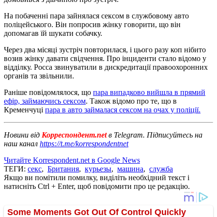
На побаченні пара зайнялася сексом в службовому авто
поліцейського. Він попросив жінку говорити, що він
допомагав їй шукати собачку.
Через два місяці зустріч повторилася, і цього разу коп нібито
возив жінку давати свідчення. Про інциденти стало відомо у
відділку. Росса звинуватили в дискредитації правоохоронних
органів та звільнили.
Раніше повідомлялося, що
пара випадково вийшла в прямий
ефір, займаючись сексом
. Також відомо про те, що в
Кременчуці
пара в авто займалася сексом на очах у поліції.
Новини від
Корреспондент.net
в Telegram. Підписуйтесь на
наш канал
https://t.me/korrespondentnet
Читайте Korrespondent.net в Google News
ТЕГИ:
секс
,
Британия
,
курьезы
,
машина
,
служба
Якщо ви помітили помилку, виділіть необхідний текст і
натисніть Ctrl + Enter, щоб повідомити про це редакцію.