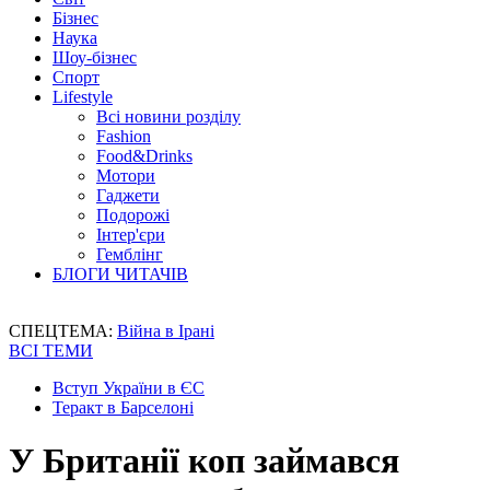
Бізнес
Наука
Шоу-бізнес
Спорт
Lifestyle
Всі новини розділу
Fashion
Food&Drinks
Мотори
Гаджети
Подорожі
Інтер'єри
Гемблінг
БЛОГИ ЧИТАЧІВ
СПЕЦТЕМА:
Війна в Ірані
ВСІ ТЕМИ
Вступ України в ЄС
Теракт в Барселоні
У Британії коп займався