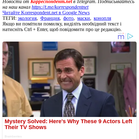
Новости от
Корреспондент.net
в Telegram. Подписывайтесь
на наш канал
https://t.me/korrespondentnet
Читайте Korrespondent.net в Google News
ТЕГИ:
экология
,
Франция
,
фото
,
маски
,
конопля
Якщо ви помітили помилку, виділіть необхідний текст і
натисніть Ctrl + Enter, щоб повідомити про це редакцію.