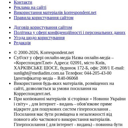
Контакти
Реклама на сайті
Використання матеріалів korrespondent.net
Правила користування сайтом
Договір користування сайтом
Політика у сфері конфіденційності і персональних даних
Угода щодо користування
Редакція
© 2000-2026, Korrespondent.net
Суб'єкт у сфері онлайн-медіа Назва онлайн-медіа –
«КореспонденТ.net» Адреса: 02091, місто Київ,
ХАРКІВСЬКЕ ШОСЕ, будинок 172-Б, офіс 208/1 E-mail:
sunlight@mediadim.com.ua
Телефон: 044-205-43-00
Ідентифікатор медіа – R40-06068
Використання будь-яких матеріалів, розміщених на
сайті, дозволяється за умови посилання на
Корреспондент.net.
При копіюванні матеріалів зі сторінки « Новини України
і світу» , для інтернет - видань - обов'язкове пряме
відкрите для пошукових систем гіперпосилання .
Посилання має бути розміщена в незалежності від
повного або часткового використання матеріалів.
Гіперпосилання ( для інтернет - видань) - повинна бути