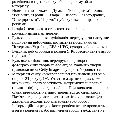
розміщена в підзаголовку або в першому абзаці
матеріалу.
Новини з позначками "Думка", "Експертиза", "Заява",
"Регіони", "Гроші", "Влада", "Вибори", "Тест-драйв",
"Спецпроекти", "Промо" публікуються на правах
реклами.
Розділ Спецпроекти створюється спільно з
комерційними партнерами.
Будь яке копіювання, публікація, передрук, чи наступне
поширення інформації, що містить посилання на
"Інтерфакс-Україна", EPA / UPG, суворо забороняється.
Власник веб-сторінки в розділі Я-Корреспондент є автор
публікації.
Будь-яке копіювання, передрук та відтворення
фотографічних творів та/або аудіовізуальних творів
правовласника Getty Images - суворо забороняється.
Матеріали сайту korrespondent.net призначені для осіб
старше 21 року (21+). Участь в азартних іграх може
викликати ігрову залежність. Дотримуйтесь правил
(принципів) відповідальної гри. При виявленні перших
ознак залежності негайно зверніться до спеціаліста.
Пам'ятайте, що участь в азартних іграх не може бути
джерелом доходів або альтернативою роботі.
Інформаційний ресурс korrespondent.net не проводить
ігри на реальні та/або віртуальні гроші, також сайт не