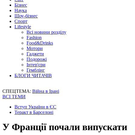
Бізнес
Наука
Шоу-бізнес
Спорт
Lifestyle
Всі новини розділу
Fashion
Food&Drinks
Мотори
Гаджети
Подорожі
Інтер'єри
Гемблінг
БЛОГИ ЧИТАЧІВ
СПЕЦТЕМА:
Війна в Ірані
ВСІ ТЕМИ
Вступ України в ЄС
Теракт в Барселоні
У Франції почали випускати