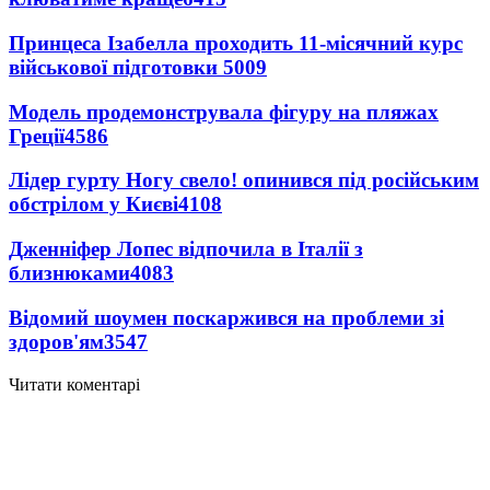
Принцеса Ізабелла проходить 11-місячний курс
військової підготовки
5009
Модель продемонструвала фігуру на пляжах
Греції
4586
Лідер гурту Ногу свело! опинився під російським
обстрілом у Києві
4108
Дженніфер Лопес відпочила в Італії з
близнюками
4083
Відомий шоумен поскаржився на проблеми зі
здоров'ям
3547
Читати коментарі