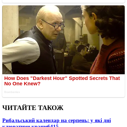
ЧИТАЙТЕ ТАКОЖ
Рибальський календар на серпень: у які дні
клюватиме краще
6415