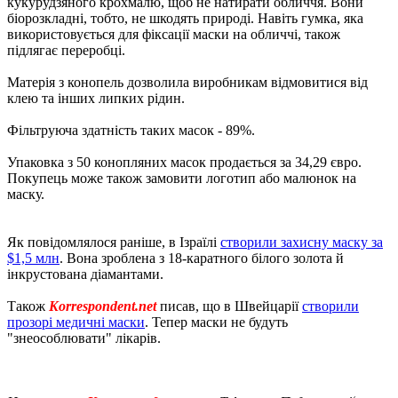
кукурудзяного крохмалю, щоб не натирати обличчя. Вони
біорозкладні, тобто, не шкодять природі. Навіть гумка, яка
використовується для фіксації маски на обличчі, також
підлягає переробці.
Матерія з конопель дозволила виробникам відмовитися від
клею та інших липких рідин.
Фільтруюча здатність таких масок - 89%.
Упаковка з 50 конопляних масок продається за 34,29 євро.
Покупець може також замовити логотип або малюнок на
маску.
Як повідомлялося раніше, в Ізраїлі
створили захисну маску за
$1,5 млн
. Вона зроблена з 18-каратного білого золота й
інкрустована діамантами.
Також
Korrespondent.net
писав, що в Швейцарії
створили
прозорі медичні маски
. Тепер маски не будуть
"знеособлювати" лікарів.