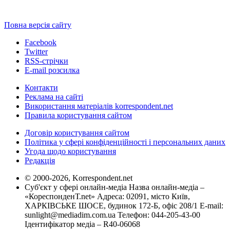
Повна версія сайту
Facebook
Twitter
RSS-стрічки
E-mail розсилка
Контакти
Реклама на сайті
Використання матеріалів korrespondent.net
Правила користування сайтом
Договір користування сайтом
Політика у сфері конфіденційності і персональних даних
Угода щодо користування
Редакція
© 2000-2026, Korrespondent.net
Суб'єкт у сфері онлайн-медіа Назва онлайн-медіа –
«КореспонденТ.net» Адреса: 02091, місто Київ,
ХАРКІВСЬКЕ ШОСЕ, будинок 172-Б, офіс 208/1 E-mail:
sunlight@mediadim.com.ua
Телефон: 044-205-43-00
Ідентифікатор медіа – R40-06068