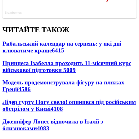
ЧИТАЙТЕ ТАКОЖ
Рибальський календар на серпень: у які дні
клюватиме краще
6415
Принцеса Ізабелла проходить 11-місячний курс
військової підготовки
5009
Модель продемонструвала фігуру на пляжах
Греції
4586
Лідер гурту Ногу свело! опинився під російським
обстрілом у Києві
4108
Дженніфер Лопес відпочила в Італії з
близнюками
4083