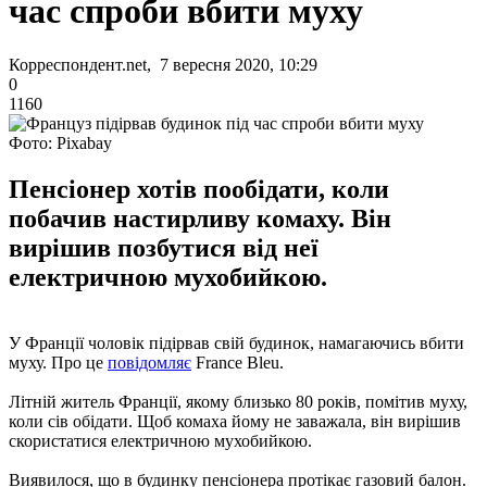
час спроби вбити муху
Корреспондент.net, 7 вересня 2020, 10:29
0
1160
Фото: Pixabay
Пенсіонер хотів пообідати, коли
побачив настирливу комаху. Він
вирішив позбутися від неї
електричною мухобийкою.
У Франції чоловік підірвав свій будинок, намагаючись вбити
муху. Про це
повідомляє
France Bleu.
Літній житель Франції, якому близько 80 років, помітив муху,
коли сів обідати. Щоб комаха йому не заважала, він вирішив
скористатися електричною мухобийкою.
Виявилося, що в будинку пенсіонера протікає газовий балон.