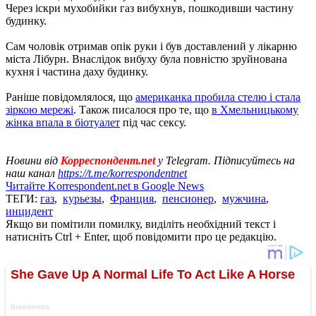
Через іскри мухобийки газ вибухнув, пошкодивши частину
будинку.
Сам чоловік отримав опік руки і був доставлений у лікарню
міста Лібурн. Внаслідок вибуху була повністю зруйнована
кухня і частина даху будинку.
Раніше повідомлялося, що
американка пробила стелю і стала
зіркою мережі
. Також писалося про те, що
в Хмельницькому
жінка впала в біотуалет
під час сексу.
Новини від
Корреспондент.net
у Telegram. Підписуйтесь на
наш канал
https://t.me/korrespondentnet
Читайте Korrespondent.net в Google News
ТЕГИ:
газ
,
курьезы
,
Франция
,
пенсионер
,
мужчина
,
инцидент
Якщо ви помітили помилку, виділіть необхідний текст і
натисніть Ctrl + Enter, щоб повідомити про це редакцію.