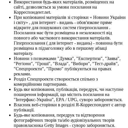
Використання будь-яких матеріалів, розміщених на
сайті, дозволяється за умови посилання на
Корреспондент.net.
При копіюванні матеріалів зі сторінки « Новини України
і світу» , для інтернет - видань - обов'язкове пряме
відкрите для пошукових систем гіперпосилання .
Посилання має бути розміщена в незалежності від
повного або часткового використання матеріалів.
Гіперпосилання ( для інтернет - видань) - повинна бути
розміщена в підзаголовку або в першому абзаці
матеріалу.
Новини з позначками "Думка", "Експертиза", "Заява",
"Регіони", "Гроші", "Влада", "Вибори", "Тест-драйв",
"Спецпроекти", "Промо" публікуються на правах
реклами.
Розділ Спецпроекти створюється спільно з
комерційними партнерами.
Будь яке копіювання, публікація, передрук, чи наступне
поширення інформації, що містить посилання на
"Інтерфакс-Україна", EPA / UPG, суворо забороняється.
Власник веб-сторінки в розділі Я-Корреспондент є автор
публікації.
Будь-яке копіювання, передрук та відтворення
фотографічних творів та/або аудіовізуальних творів
правовласника Getty Images - суворо забороняється.