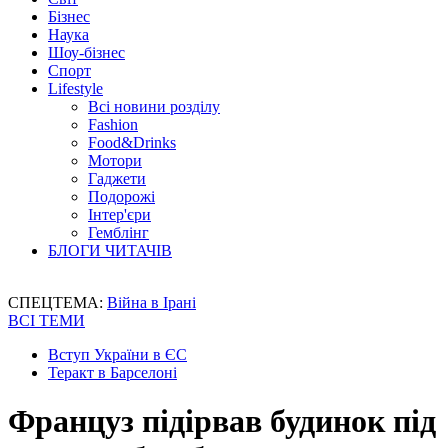
Бізнес
Наука
Шоу-бізнес
Спорт
Lifestyle
Всі новини розділу
Fashion
Food&Drinks
Мотори
Гаджети
Подорожі
Інтер'єри
Гемблінг
БЛОГИ ЧИТАЧІВ
СПЕЦТЕМА:
Війна в Ірані
ВСІ ТЕМИ
Вступ України в ЄС
Теракт в Барселоні
Француз підірвав будинок під