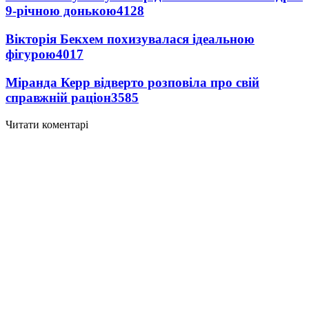
9-річною донькою
4128
Вікторія Бекхем похизувалася ідеальною
фігурою
4017
Міранда Керр відверто розповіла про свій
справжній раціон
3585
Читати коментарі