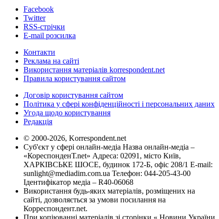
Facebook
Twitter
RSS-стрічки
E-mail розсилка
Контакти
Реклама на сайті
Використання матеріалів korrespondent.net
Правила користування сайтом
Договір користування сайтом
Політика у сфері конфіденційності і персональних даних
Угода щодо користування
Редакція
© 2000-2026, Korrespondent.net
Суб'єкт у сфері онлайн-медіа Назва онлайн-медіа –
«КореспонденТ.net» Адреса: 02091, місто Київ,
ХАРКІВСЬКЕ ШОСЕ, будинок 172-Б, офіс 208/1 E-mail:
sunlight@mediadim.com.ua
Телефон: 044-205-43-00
Ідентифікатор медіа – R40-06068
Використання будь-яких матеріалів, розміщених на
сайті, дозволяється за умови посилання на
Корреспондент.net.
При копіюванні матеріалів зі сторінки « Новини України