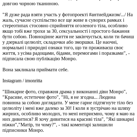
довгою чорною тканиною.
"Я дуже рада взяти участь у фотопроекті #антиейджизм/.../ На
жаль, сучасне суспільство все ще живе в суворих рамках і
стереотипах стосовно сприйняття оголеного тіла, особливо
якщо тобі вже трохи за 30, сексуальності і простого бажання
бути собою. Повноцінне життя не закінчується, коли ти бачиш
у дзеркалі целюліт, складочки або зморшки. Це наочні,
нормальні і природні ознаки того, що ти проживаєш своє
життя, з усіма радощами, бідами, перемогами і поразками", -
підписала свою публікацію Монро.
Вона закликала приймати себе.
Instagram / imonritta
"Шикарне фото, справжня драма у виконанні діви Монро",
"Красиве, естетичне фото", "Ні, я не згодна... Людина
повинна за собою доглядати. У мене гарне підтягнуте тіло без
целюліту і мені вже далеко за 30! І коли я зустрічаю на шляху
жирних, особливо молодих, то мені неприємно, чому я маю на
них дивитися? Я хочу дивитися на красиві тіла", "Які шикарні
ніжки","Матір, ти чому?", - такі коментарі залишили
підписники Монро.