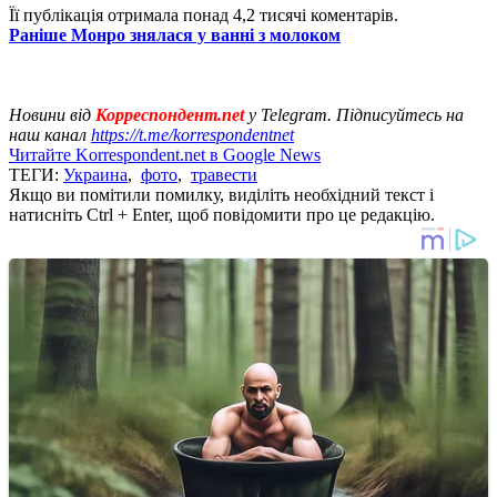
Її публікація отримала понад 4,2 тисячі коментарів.
Раніше Монро знялася у ванні з молоком
Новини від
Корреспондент.net
у Telegram. Підписуйтесь на
наш канал
https://t.me/korrespondentnet
Читайте Korrespondent.net в Google News
ТЕГИ:
Украина
,
фото
,
травести
Якщо ви помітили помилку, виділіть необхідний текст і
натисніть Ctrl + Enter, щоб повідомити про це редакцію.