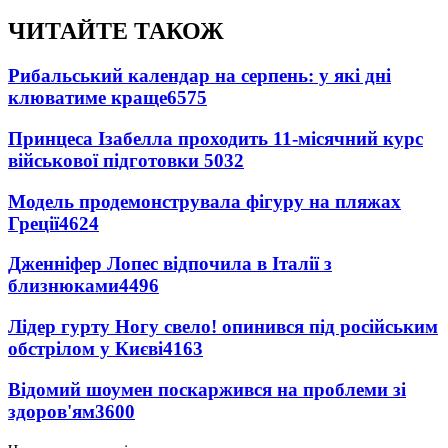
ЧИТАЙТЕ ТАКОЖ
Рибальський календар на серпень: у які дні
клюватиме краще
6575
Принцеса Ізабелла проходить 11-місячний курс
військової підготовки
5032
Модель продемонструвала фігуру на пляжах
Греції
4624
Дженніфер Лопес відпочила в Італії з
близнюками
4496
Лідер гурту Ногу свело! опинився під російським
обстрілом у Києві
4163
Відомий шоумен поскаржився на проблеми зі
здоров'ям
3600