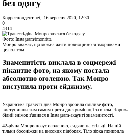
без одягу
Корреспондент.net, 16 вересня 2020, 12:30
0
4314
Фото: Instagram/imonritta
Монро вважає, що можна жити повноцінно зі зморшками і
целюлітом
Знаменитість виклала в соцмережі
пікантне фото, на якому постала
абсолютно оголеною. Так Монро
виступила проти ейджизму.
Українська травесті-діва Монро зробила сміливе фото,
виступивши тим самим проти дискримінації за віком. Чорно-
білий знімок з'явився в Instagram-акаунті знаменитості.
42-річна Монро позує оголеною, сидячи на стільці. На ній
тільки босоніжки на високих підборах. Тіло зірка прикрила