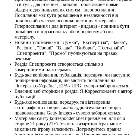
і світу» , для інтернет - видань - обов'язкове пряме
відкрите для пошукових систем гіперпосилання .
Посилання має бути розміщена в незалежності від
повного або часткового використання матеріалів.
Гіперпосилання ( для інтернет - видань) - повинна бути
розміщена в підзаголовку або в першому абзаці
матеріалу.
Новини з позначками "Думка", "Експертиза", "Заява",
"Регіони", "Гроші", "Влада", "Вибори", "Тест-драйв",
"Спецпроекти", "Промо" публікуються на правах
реклами.
Розділ Спецпроекти створюється спільно з
комерційними партнерами.
Будь яке копіювання, публікація, передрук, чи наступне
поширення інформації, що містить посилання на
"Інтерфакс-Україна", EPA / UPG, суворо забороняється.
Власник веб-сторінки в розділі Я-Корреспондент є автор
публікації.
Будь-яке копіювання, передрук та відтворення
фотографічних творів та/або аудіовізуальних творів
правовласника Getty Images - суворо забороняється.
Матеріали сайту korrespondent.net призначені для осіб
старше 21 року (21+). Участь в азартних іграх може
викликати ігрову залежність. Дотримуйтесь правил
(принципів) відповідальної гри. При виявленні перших