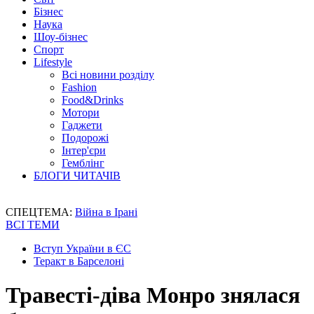
Бізнес
Наука
Шоу-бізнес
Спорт
Lifestyle
Всі новини розділу
Fashion
Food&Drinks
Мотори
Гаджети
Подорожі
Інтер'єри
Гемблінг
БЛОГИ ЧИТАЧІВ
СПЕЦТЕМА:
Війна в Ірані
ВСІ ТЕМИ
Вступ України в ЄС
Теракт в Барселоні
Травесті-діва Монро знялася