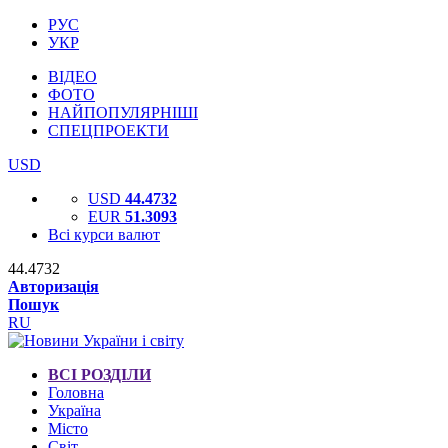
РУС
УКР
ВІДЕО
ФОТО
НАЙПОПУЛЯРНІШІ
СПЕЦПРОЕКТИ
USD
USD
44.4732
EUR
51.3093
Всі курси валют
44.4732
Авторизація
Пошук
RU
ВСІ РОЗДІЛИ
Головна
Україна
Місто
Світ