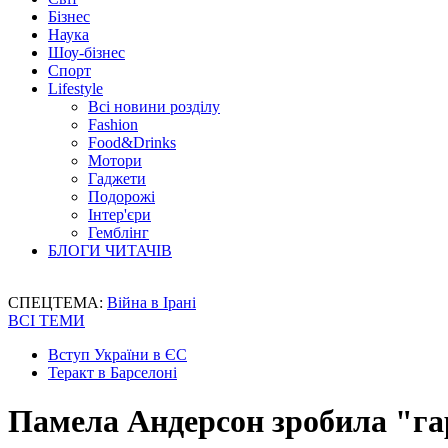
Бізнес
Наука
Шоу-бізнес
Спорт
Lifestyle
Всі новини розділу
Fashion
Food&Drinks
Мотори
Гаджети
Подорожі
Інтер'єри
Гемблінг
БЛОГИ ЧИТАЧІВ
СПЕЦТЕМА:
Війна в Ірані
ВСІ ТЕМИ
Вступ України в ЄС
Теракт в Барселоні
Памела Андерсон зробила "гар