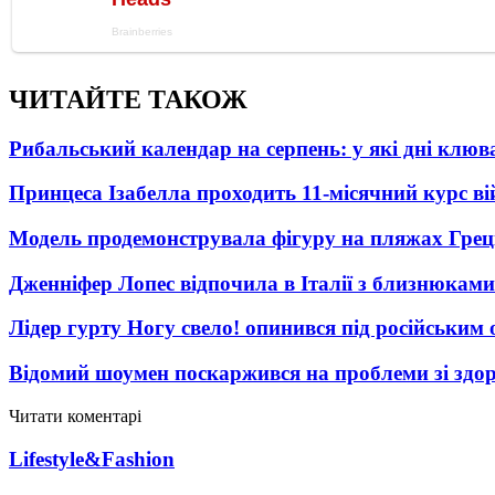
ЧИТАЙТЕ ТАКОЖ
Рибальський календар на серпень: у які дні клю
Принцеса Ізабелла проходить 11-місячний курс ві
Модель продемонструвала фігуру на пляжах Греці
Дженніфер Лопес відпочила в Італії з близнюками
Лідер гурту Ногу свело! опинився під російським 
Відомий шоумен поскаржився на проблеми зі здо
Читати коментарі
Lifestyle&Fashion