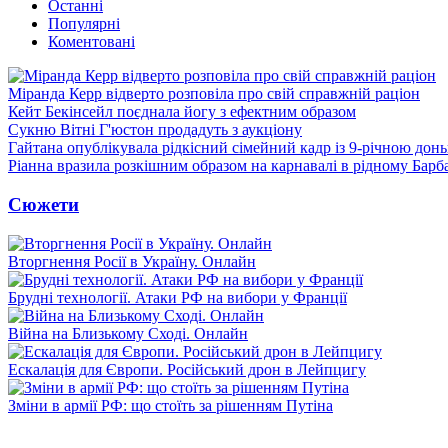
Останні
Популярні
Коментовані
Міранда Керр відверто розповіла про свій справжній раціон
Кейт Бекінсейл поєднала йогу з ефектним образом
Сукню Вітні Г'юстон продадуть з аукціону
Гайтана опублікувала рідкісний сімейний кадр із 9-річною дон
Ріанна вразила розкішним образом на карнавалі в рідному Барб
Сюжети
Вторгнення Росії в Україну. Онлайн
Брудні технології. Атаки РФ на вибори у Франції
Війна на Близькому Сході. Онлайн
Ескалація для Європи. Російський дрон в Лейпцигу
Зміни в армії РФ: що стоїть за рішенням Путіна