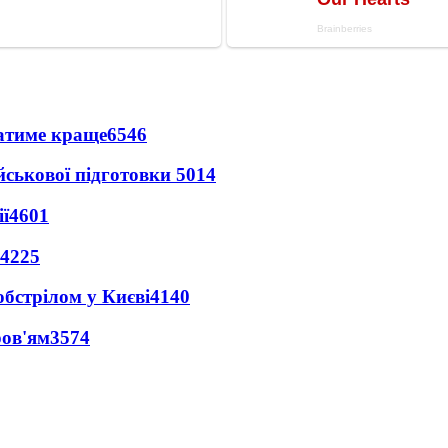
ватиме краще
6546
йськової підготовки
5014
ї
4601
4225
обстрілом у Києві
4140
ров'ям
3574