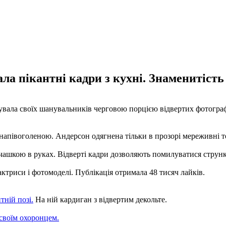
а пікантні кадри з кухні. Знаменитість 
вала своїх шанувальників черговою порцією відвертих фотографі
 напівоголеною. Андерсон одягнена тільки в прозорі мереживні то
 з чашкою в руках. Відверті кадри дозволяють помилуватися стр
ктриси і фотомоделі. Публікація отримала 48 тисяч лайків.
тній позі.
На ній кардиган з відвертим декольте.
 своїм охоронцем.