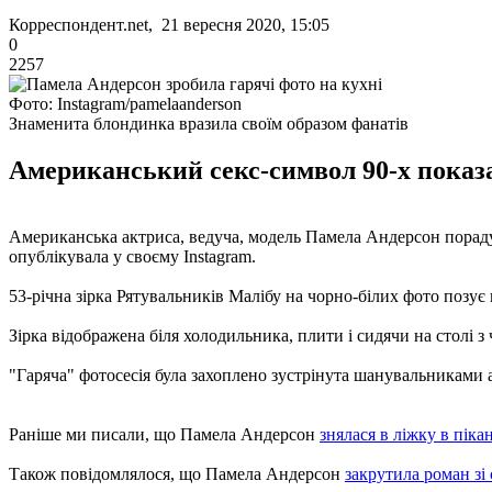
Корреспондент.net, 21 вересня 2020, 15:05
0
2257
Фото: Instagram/pamelaanderson
Знаменита блондинка вразила своїм образом фанатів
Американський секс-символ 90-х показал
Американська актриса, ведуча, модель Памела Андерсон пораду
опублікувала у своєму Instagram.
53-річна зірка Рятувальників Малібу на чорно-білих фото позує
Зірка відображена біля холодильника, плити і сидячи на столі
"Гаряча" фотосесія була захоплено зустрінута шанувальниками а
Раніше ми писали, що Памела Андерсон
знялася в ліжку в пікан
Також повідомлялося, що Памела Андерсон
закрутила роман зі