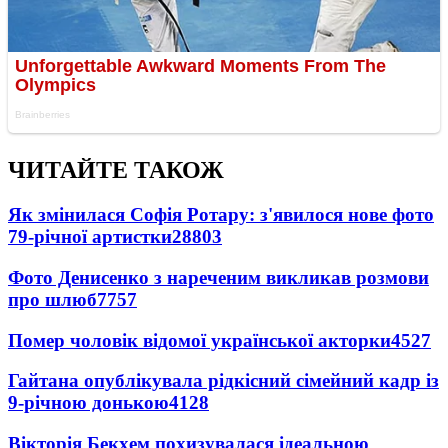
ЧИТАЙТЕ ТАКОЖ
Як змінилася Софія Ротару: з'явилося нове фото
79-річної артистки
28803
Фото Денисенко з нареченим викликав розмови
про шлюб
7757
Помер чоловік відомої української акторки
4527
Гайтана опублікувала рідкісний сімейний кадр із
9-річною донькою
4128
Вікторія Бекхем похизувалася ідеальною