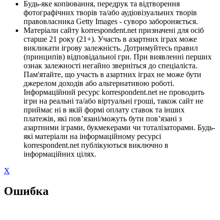
Будь-яке копіювання, передрук та відтворення
фотографічних творів та/або аудіовізуальних творів
правовласника Getty Images - суворо забороняється.
Матеріали сайту korrespondent.net призначені для осіб
старше 21 року (21+). Участь в азартних іграх може
викликати ігрову залежність. Дотримуйтесь правил
(принципів) відповідальної гри. При виявленні перших
ознак залежності негайно зверніться до спеціаліста.
Пам'ятайте, що участь в азартних іграх не може бути
джерелом доходів або альтернативою роботі.
Інформаційний ресурс korrespondent.net не проводить
ігри на реальні та/або віртуальні гроші, також сайт не
приймає ні в якій формі оплату ставок та інших
платежів, які пов’язані/можуть бути пов’язані з
азартними іграми, букмекерами чи тоталізаторами. Будь-
які матеріали на інформаційному ресурсі
korrespondent.net публікуються виключно в
інформаційних цілях.
X
Ошибка