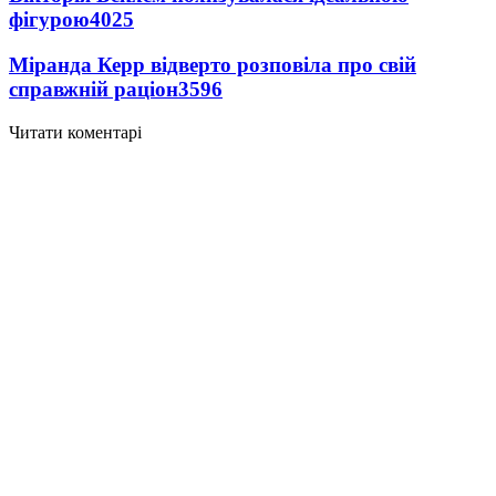
фігурою
4025
Міранда Керр відверто розповіла про свій
справжній раціон
3596
Читати коментарі