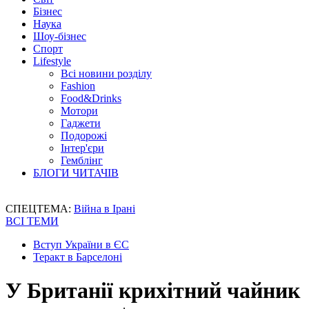
Бізнес
Наука
Шоу-бізнес
Спорт
Lifestyle
Всі новини розділу
Fashion
Food&Drinks
Мотори
Гаджети
Подорожі
Інтер'єри
Гемблінг
БЛОГИ ЧИТАЧІВ
СПЕЦТЕМА:
Війна в Ірані
ВСІ ТЕМИ
Вступ України в ЄС
Теракт в Барселоні
У Британії крихітний чайник