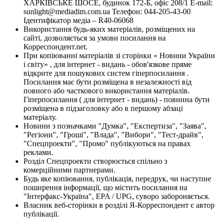
ХАРКІВСЬКЕ ШОСЕ, будинок 172-Б, офіс 208/1 E-mail:
sunlight@mediadim.com.ua
Телефон: 044-205-43-00
Ідентифікатор медіа – R40-06068
Використання будь-яких матеріалів, розміщених на
сайті, дозволяється за умови посилання на
Корреспондент.net.
При копіюванні матеріалів зі сторінки « Новини України
і світу» , для інтернет - видань - обов'язкове пряме
відкрите для пошукових систем гіперпосилання .
Посилання має бути розміщена в незалежності від
повного або часткового використання матеріалів.
Гіперпосилання ( для інтернет - видань) - повинна бути
розміщена в підзаголовку або в першому абзаці
матеріалу.
Новини з позначками "Думка", "Експертиза", "Заява",
"Регіони", "Гроші", "Влада", "Вибори", "Тест-драйв",
"Спецпроекти", "Промо" публікуються на правах
реклами.
Розділ Спецпроекти створюється спільно з
комерційними партнерами.
Будь яке копіювання, публікація, передрук, чи наступне
поширення інформації, що містить посилання на
"Інтерфакс-Україна", EPA / UPG, суворо забороняється.
Власник веб-сторінки в розділі Я-Корреспондент є автор
публікації.