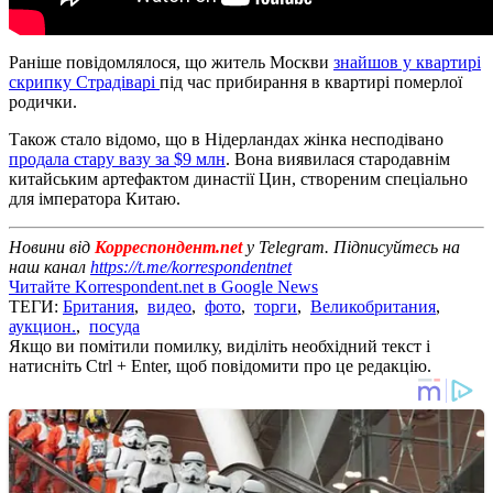
Раніше повідомлялося, що житель Москви
знайшов у квартирі
скрипку Страдіварі
під час прибирання в квартирі померлої
родички.
Також стало відомо, що в Нідерландах жінка несподівано
продала стару вазу за $9 млн
. Вона виявилася стародавнім
китайським артефактом династії Цин, створеним спеціально
для імператора Китаю.
Новини від
Корреспондент.net
у Telegram. Підписуйтесь на
наш канал
https://t.me/korrespondentnet
Читайте Korrespondent.net в Google News
ТЕГИ:
Британия
,
видео
,
фото
,
торги
,
Великобритания
,
аукцион.
,
посуда
Якщо ви помітили помилку, виділіть необхідний текст і
натисніть Ctrl + Enter, щоб повідомити про це редакцію.