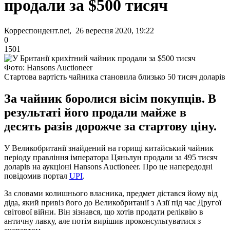
продали за $500 тисяч
Корреспондент.net, 26 вересня 2020, 19:22
0
1501
Фото: Hansons Auctioneer
Стартова вартість чайника становила близько 50 тисяч доларів
За чайник боролися вісім покупців. В
результаті його продали майже в
десять разів дорожче за стартову ціну.
У Великобританії знайдений на горищі китайський чайник
періоду правління імператора Цяньлун продали за 495 тисяч
доларів на аукціоні Hansons Auctioneer. Про це напередодні
повідомив портал
UPI
.
За словами колишнього власника, предмет дістався йому від
діда, який привіз його до Великобританії з Азії під час Другої
світової війни. Він зізнався, що хотів продати реліквію в
античну лавку, але потім вирішив проконсультуватися з