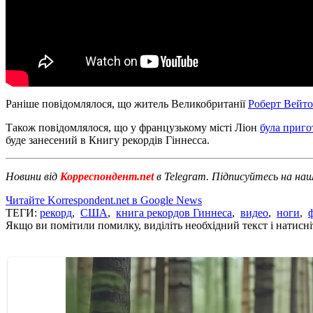
Раніше повідомлялося, що житель Великобританії
Роберт Вейто
Також повідомлялося, що у французькому місті Ліон
була приго
буде занесений в Книгу рекордів Гіннесса.
Новини від
Корреспондент.net
в Telegram. Підписуйтесь на на
Читайте Korrespondent.net в Google News
ТЕГИ:
рекорд
,
США
,
книга рекордов Гиннеса
,
видео
,
ноги
,
Якщо ви помітили помилку, виділіть необхідний текст і натисніт