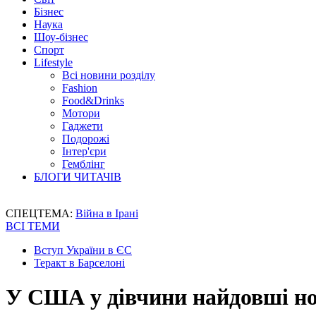
Бізнес
Наука
Шоу-бізнес
Спорт
Lifestyle
Всі новини розділу
Fashion
Food&Drinks
Мотори
Гаджети
Подорожі
Інтер'єри
Гемблінг
БЛОГИ ЧИТАЧІВ
СПЕЦТЕМА:
Війна в Ірані
ВСІ ТЕМИ
Вступ України в ЄС
Теракт в Барселоні
У США у дівчини найдовші ног