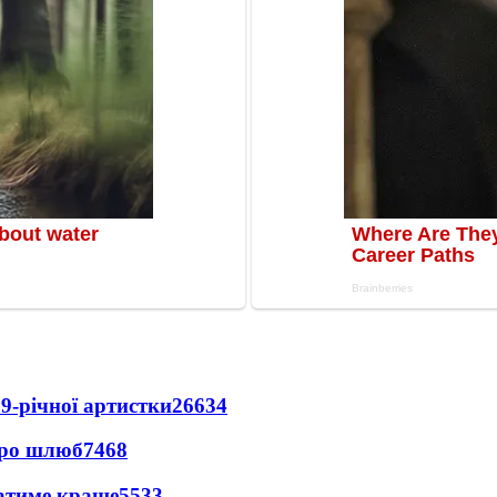
9-річної артистки
26634
про шлюб
7468
ватиме краще
5533