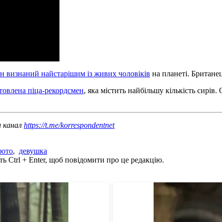
н визнаний найстарішим із живих чоловіків
на планеті. Британец
товлена ​​піца-рекордсмен
, яка містить найбільшу кількість сирів
ш канал
https://t.me/korrespondentnet
фото
,
девушка
ь Ctrl + Enter, щоб повідомити про це редакцію.