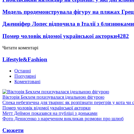
Модель продемонструвала фігуру на пляжах Греці
Дженніфер Лопес відпочила в Італії з близнюками
Помер чоловік відомої української акторки
4282
Читати коментарі
Lifestyle&Fashion
Останні
Популярні
Коментовані
Вікторія Бекхем похизувалася ідеальною фігурою
Спека небезпечна для тварин: як розпізнати перегрів у кота чи 
Помер чоловік відомої української акторки
Метт Деймон показався на публіці з доньками
Фото Денисенко з нареченим викликав розмови про шлюб
Сюжети