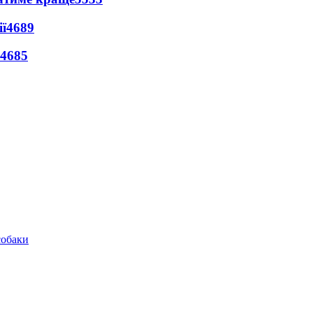
ї
4689
4685
собаки