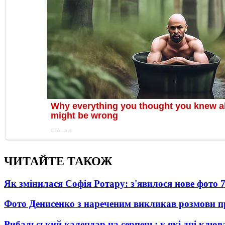
ЧИТАЙТЕ ТАКОЖ
Як змінилася Софія Ротару: з'явилося нове фото 7
Фото Денисенко з нареченим викликав розмови 
Рибальський календар на серпень: у які дні клю