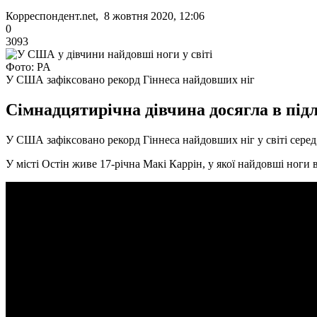
Корреспондент.net, 8 жовтня 2020, 12:06
0
3093
Фото: PA
У США зафіксовано рекорд Гіннеса найдовших ніг
Сімнадцятирічна дівчина досягла в підлі
У США зафіксовано рекорд Гіннеса найдовших ніг у світі серед 
У місті Остін живе 17-річна Макі Каррін, у якої найдовші ноги в 