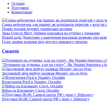
Останні
Популярні
Коментовані
Спека небезпечна для тварин: як розпізнати перегрів у кота чи 
Помер чоловік відомої української акторки
Зірка Одіссеї Метт Деймон показався на публіці з доньками
Новий кадр Денисенко з нареченим викликав розмови про шл
Голос країни розкрив ім'я другого зіркового тренера
Сюжети
"Полювати на лучника, а не на стрілу". Як Україні боротись з 
Загадковий звук вибуху налякав Москву: що це було
Вторгнення Росії в Україну. Онлайн
Війна на Близькому Сході. Онлайн
Підсумки 06.08: Санкції проти РФ і дрон у Лейпцигу