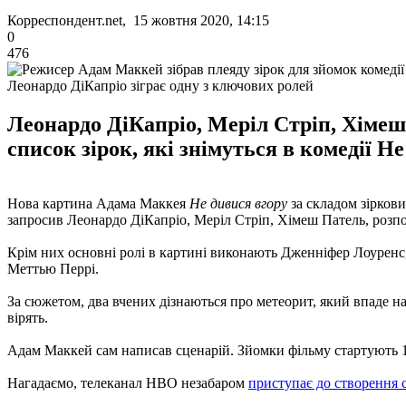
Корреспондент.net, 15 жовтня 2020, 14:15
0
476
Леонардо ДіКапріо зіграє одну з ключових ролей
Леонардо ДіКапріо, Меріл Стріп, Хімеш
список зірок, які знімуться в комедії Н
Нова картина Адама Маккея
Не дивися вгору
за складом зіркови
запросив Леонардо ДіКапріо, Меріл Стріп, Хімеш Патель, розп
Крім них основні ролі в картині виконають Дженніфер Лоуренс,
Меттью Перрі.
За сюжетом, два вчених дізнаються про метеорит, який впаде на
вірять.
Адам Маккей сам написав сценарій. Зйомки фільму стартують 1
Нагадаємо, телеканал HBO незабаром
приступає до створення с