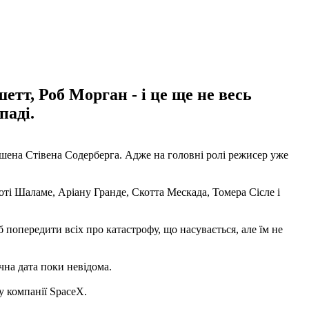
тт, Роб Морган - і це ще не весь
паді.
ушена Стівена Содерберга. Адже на головні ролі режисер уже
ті Шаламе, Аріану Гранде, Скотта Мескада, Томера Сісле і
 попередити всіх про катастрофу, що насувається, але їм не
очна дата поки невідома.
 компанії SpaceX.