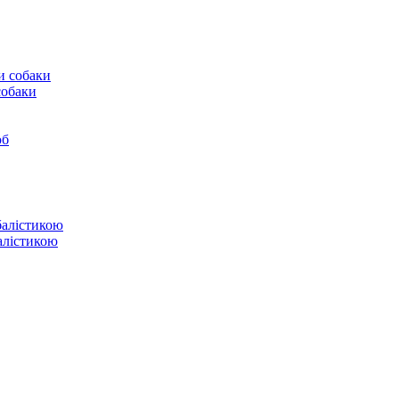
собаки
юб
балістикою