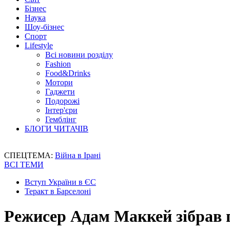
Бізнес
Наука
Шоу-бізнес
Спорт
Lifestyle
Всі новини розділу
Fashion
Food&Drinks
Мотори
Гаджети
Подорожі
Інтер'єри
Гемблінг
БЛОГИ ЧИТАЧІВ
СПЕЦТЕМА:
Війна в Ірані
ВСІ ТЕМИ
Вступ України в ЄС
Теракт в Барселоні
Режисер Адам Маккей зібрав п