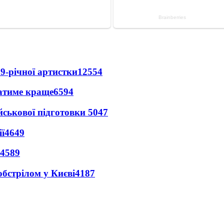
9-річної артистки
12554
ватиме краще
6594
йськової підготовки
5047
ї
4649
4589
обстрілом у Києві
4187