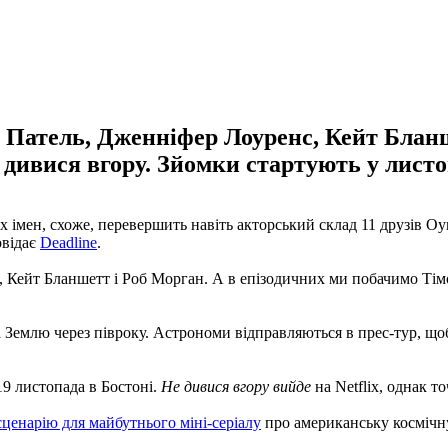
 Патель, Дженніфер Лоуренс, Кейт Бланше
е дивися вгору. Зйомки стартують у листо
х імен, схоже, перевершить навіть акторський склад 11 друзів О
овідає
Deadline
.
 Кейт Бланшетт і Роб Морган. А в епізодичних ми побачимо Тімо
 Землю через півроку. Астрономи відправляються в прес-тур, щоб
9 листопада в Бостоні.
Не дивися вгору вийде
на Netflix, однак т
ценарію для майбутнього міні-серіалу
про американську космічну