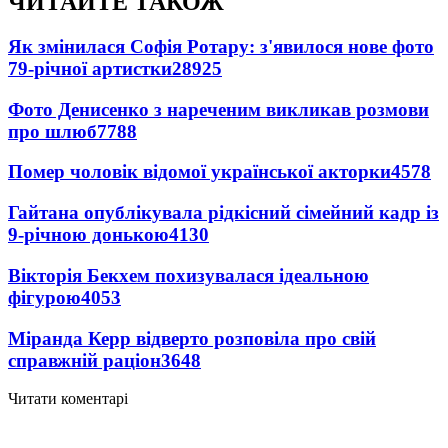
ЧИТАЙТЕ ТАКОЖ
Як змінилася Софія Ротару: з'явилося нове фото
79-річної артистки
28925
Фото Денисенко з нареченим викликав розмови
про шлюб
7788
Помер чоловік відомої української акторки
4578
Гайтана опублікувала рідкісний сімейний кадр із
9-річною донькою
4130
Вікторія Бекхем похизувалася ідеальною
фігурою
4053
Міранда Керр відверто розповіла про свій
справжній раціон
3648
Читати коментарі