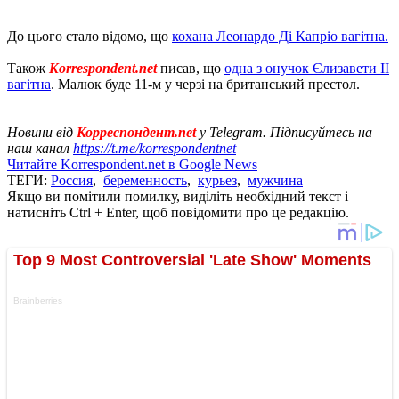
До цього стало відомо, що
кохана Леонардо Ді Капріо вагітна.
Також
Korrespondent.net
писав, що
одна з онучок Єлизавети II
вагітна
. Малюк буде 11-м у черзі на британський престол.
Новини від
Корреспондент.net
у Telegram. Підписуйтесь на
наш канал
https://t.me/korrespondentnet
Читайте Korrespondent.net в Google News
ТЕГИ:
Россия
,
беременность
,
курьез
,
мужчина
Якщо ви помітили помилку, виділіть необхідний текст і
натисніть Ctrl + Enter, щоб повідомити про це редакцію.