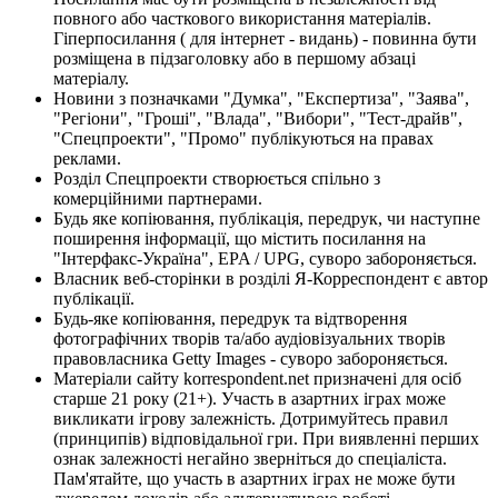
повного або часткового використання матеріалів.
Гіперпосилання ( для інтернет - видань) - повинна бути
розміщена в підзаголовку або в першому абзаці
матеріалу.
Новини з позначками "Думка", "Експертиза", "Заява",
"Регіони", "Гроші", "Влада", "Вибори", "Тест-драйв",
"Спецпроекти", "Промо" публікуються на правах
реклами.
Розділ Спецпроекти створюється спільно з
комерційними партнерами.
Будь яке копіювання, публікація, передрук, чи наступне
поширення інформації, що містить посилання на
"Інтерфакс-Україна", EPA / UPG, суворо забороняється.
Власник веб-сторінки в розділі Я-Корреспондент є автор
публікації.
Будь-яке копіювання, передрук та відтворення
фотографічних творів та/або аудіовізуальних творів
правовласника Getty Images - суворо забороняється.
Матеріали сайту korrespondent.net призначені для осіб
старше 21 року (21+). Участь в азартних іграх може
викликати ігрову залежність. Дотримуйтесь правил
(принципів) відповідальної гри. При виявленні перших
ознак залежності негайно зверніться до спеціаліста.
Пам'ятайте, що участь в азартних іграх не може бути