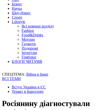
Бізнес
Наука
Шоу-бізнес
Спорт
Lifestyle
Всі новини розділу
Fashion
Food&Drinks
Мотори
Гаджети
Подорожі
Інтер'єри
Гемблінг
БЛОГИ ЧИТАЧІВ
СПЕЦТЕМА:
Війна в Ірані
ВСІ ТЕМИ
Вступ України в ЄС
Теракт в Барселоні
Росіянину діагностували