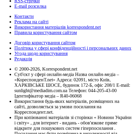
RSS-стрічки
E-mail розсилка
Контакти
Реклама на сайті
Використання матеріалів korrespondent.net
Правила користування сайтом
Договір користування сайтом
Політика у сфері конфіденційності і персональних даних
Угода щодо користування
Редакція
© 2000-2026, Korrespondent.net
Суб'єкт у сфері онлайн-медіа Назва онлайн-медіа –
«КореспонденТ.net» Адреса: 02091, місто Київ,
ХАРКІВСЬКЕ ШОСЕ, будинок 172-Б, офіс 208/1 E-mail:
sunlight@mediadim.com.ua
Телефон: 044-205-43-00
Ідентифікатор медіа – R40-06068
Використання будь-яких матеріалів, розміщених на
сайті, дозволяється за умови посилання на
Корреспондент.net.
При копіюванні матеріалів зі сторінки « Новини України
і світу» , для інтернет - видань - обов'язкове пряме
відкрите для пошукових систем гіперпосилання .
Посилання має бути розміщена в незалежності від