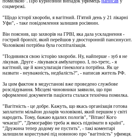
помилкою". Про курйозний випадок уфимець
написав
у
соцмережі.
"Щодо історії хвороби, я вагітний. П'ятий день у 21 лікарні
Уфи", - таке повідомлення залишив росіянин.
Він пояснив, що захворів на ГРВІ, яка дала ускладнення -
гострий бронхіт, який перейшов у двосторонній пансинусит.
Чоловікові потрібна була госпіталізація.
"Подивився свою історію хвороби. Ну, найперше - зуб я не
лікував. Друге - лікувався амбулаторно. І, по-третє, - я
вагітний, ще й консультація гінеколога потрібна. Як це
назвати - неуважність, недбалість?", - написав житель РФ.
За цим фактом в медустанові вже проведено службове
розслідування. Місцеві чиновники заявили, що при
оформленні документів пацієнта сталася технічна помилка.
"Вагітність - це добре. Кажуть, що якась організація готова
заплатити мільйон доларів чоловікові, який першим у світі
народить. Тому, бажаю вдалих пологів", "Вітаю! Кого
чекаєш?", "Демографію треба ж якось піднімати в країні",
"Дружина тепер додому не пустить", - такі коментарі
залишили користувачі під новиною про "вагітність" уфимця.