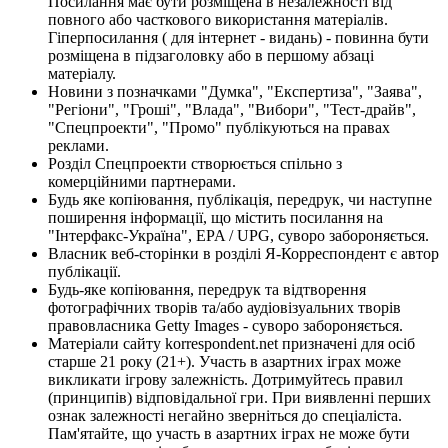
Посилання має бути розміщена в незалежності від
повного або часткового використання матеріалів.
Гіперпосилання ( для інтернет - видань) - повинна бути
розміщена в підзаголовку або в першому абзаці
матеріалу.
Новини з позначками "Думка", "Експертиза", "Заява",
"Регіони", "Гроші", "Влада", "Вибори", "Тест-драйв",
"Спецпроекти", "Промо" публікуються на правах
реклами.
Розділ Спецпроекти створюється спільно з
комерційними партнерами.
Будь яке копіювання, публікація, передрук, чи наступне
поширення інформації, що містить посилання на
"Інтерфакс-Україна", EPA / UPG, суворо забороняється.
Власник веб-сторінки в розділі Я-Корреспондент є автор
публікації.
Будь-яке копіювання, передрук та відтворення
фотографічних творів та/або аудіовізуальних творів
правовласника Getty Images - суворо забороняється.
Матеріали сайту korrespondent.net призначені для осіб
старше 21 року (21+). Участь в азартних іграх може
викликати ігрову залежність. Дотримуйтесь правил
(принципів) відповідальної гри. При виявленні перших
ознак залежності негайно зверніться до спеціаліста.
Пам'ятайте, що участь в азартних іграх не може бути