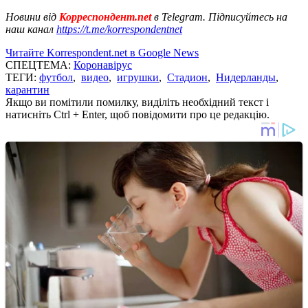
Новини від
Корреспондент.net
в Telegram. Підписуйтесь на
наш канал
https://t.me/korrespondentnet
Читайте Korrespondent.net в Google News
СПЕЦТЕМА:
Коронавірус
ТЕГИ:
футбол
,
видео
,
игрушки
,
Стадион
,
Нидерланды
,
карантин
Якщо ви помітили помилку, виділіть необхідний текст і
натисніть Ctrl + Enter, щоб повідомити про це редакцію.