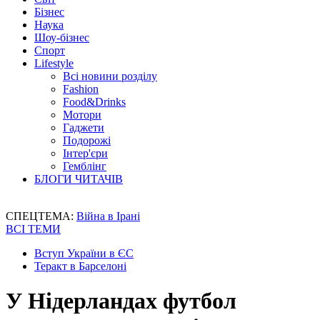
Бізнес
Наука
Шоу-бізнес
Спорт
Lifestyle
Всі новини розділу
Fashion
Food&Drinks
Мотори
Гаджети
Подорожі
Інтер'єри
Гемблінг
БЛОГИ ЧИТАЧІВ
СПЕЦТЕМА:
Війна в Ірані
ВСІ ТЕМИ
Вступ України в ЄС
Теракт в Барселоні
У Нідерландах футбол