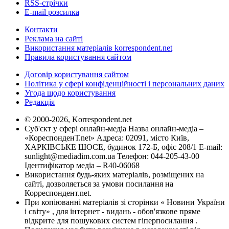
RSS-стрічки
E-mail розсилка
Контакти
Реклама на сайті
Використання матеріалів korrespondent.net
Правила користування сайтом
Договір користування сайтом
Політика у сфері конфіденційності і персональних даних
Угода щодо користування
Редакція
© 2000-2026, Korrespondent.net
Суб'єкт у сфері онлайн-медіа Назва онлайн-медіа –
«КореспонденТ.net» Адреса: 02091, місто Київ,
ХАРКІВСЬКЕ ШОСЕ, будинок 172-Б, офіс 208/1 E-mail:
sunlight@mediadim.com.ua
Телефон: 044-205-43-00
Ідентифікатор медіа – R40-06068
Використання будь-яких матеріалів, розміщених на
сайті, дозволяється за умови посилання на
Корреспондент.net.
При копіюванні матеріалів зі сторінки « Новини України
і світу» , для інтернет - видань - обов'язкове пряме
відкрите для пошукових систем гіперпосилання .