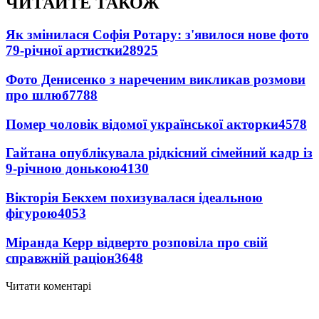
ЧИТАЙТЕ ТАКОЖ
Як змінилася Софія Ротару: з'явилося нове фото
79-річної артистки
28925
Фото Денисенко з нареченим викликав розмови
про шлюб
7788
Помер чоловік відомої української акторки
4578
Гайтана опублікувала рідкісний сімейний кадр із
9-річною донькою
4130
Вікторія Бекхем похизувалася ідеальною
фігурою
4053
Міранда Керр відверто розповіла про свій
справжній раціон
3648
Читати коментарі