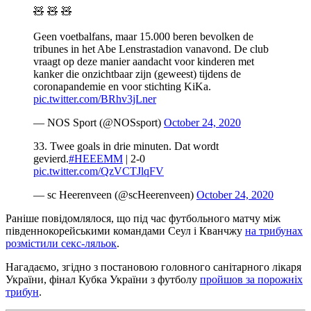
🧸 🧸 🧸
Geen voetbalfans, maar 15.000 beren bevolken de
tribunes in het Abe Lenstrastadion vanavond. De club
vraagt op deze manier aandacht voor kinderen met
kanker die onzichtbaar zijn (geweest) tijdens de
coronapandemie en voor stichting KiKa.
pic.twitter.com/BRhv3jLner
— NOS Sport (@NOSsport)
October 24, 2020
33. Twee goals in drie minuten. Dat wordt
gevierd.
#HEEEMM
| 2-0
pic.twitter.com/QzVCTJlqFV
— sc Heerenveen (@scHeerenveen)
October 24, 2020
Раніше повідомлялося, що під час футбольного матчу між
південнокорейськими командами Сеул і Кванчжу
на трибунах
розмістили секс-ляльок
.
Нагадаємо, згідно з постановою головного санітарного лікаря
України, фінал Кубка України з футболу
пройшов за порожніх
трибун
.