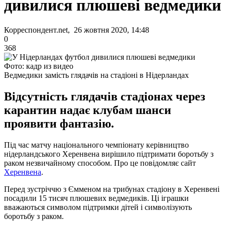
дивилися плюшеві ведмедики
Корреспондент.net, 26 жовтня 2020, 14:48
0
368
Фото: кадр из видео
Ведмедики замість глядачів на стадіоні в Нідерландах
Відсутність глядачів стадіонах через
карантин надає клубам шанси
проявити фантазію.
Під час матчу національного чемпіонату керівництво
нідерландського Херенвена вирішило підтримати боротьбу з
раком незвичайному способом. Про це повідомляє сайт
Херенвена
.
Перед зустріччю з Ємменом на трибунах стадіону в Херенвені
посадили 15 тисяч плюшевих ведмедиків. Ці іграшки
вважаються символом підтримки дітей і символізують
боротьбу з раком.