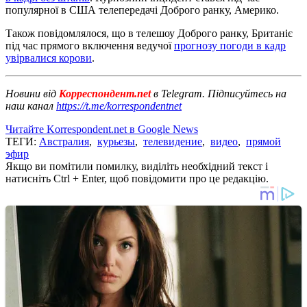
популярної в США телепередачі Доброго ранку, Америко.
Також повідомлялося, що в телешоу Доброго ранку, Британіє
під час прямого включення ведучої
прогнозу погоди в кадр
увірвалися корови
.
Новини від
Корреспондент.net
в Telegram. Підписуйтесь на
наш канал
https://t.me/korrespondentnet
Читайте Korrespondent.net в Google News
ТЕГИ:
Австралия
,
курьезы
,
телевидение
,
видео
,
прямой
эфир
Якщо ви помітили помилку, виділіть необхідний текст і
натисніть Ctrl + Enter, щоб повідомити про це редакцію.