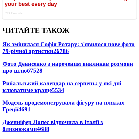
ЧИТАЙТЕ ТАКОЖ
Як змінилася Софія Ротару: з'явилося нове фото
79-річної артистки
26786
Фото Денисенко з нареченим викликав розмови
про шлюб
7528
Рибальський календар на серпень: у які дні
клюватиме краще
5534
Модель продемонструвала фігуру на пляжах
Греції
4691
Дженніфер Лопес відпочила в Італії з
близнюками
4688