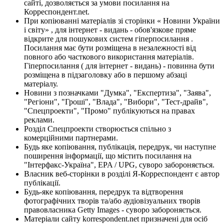
сайті, дозволяється за умови посилання на
Корреспондент.net.
При копіюванні матеріалів зі сторінки « Новини України
і світу» , для інтернет - видань - обов'язкове пряме
відкрите для пошукових систем гіперпосилання .
Посилання має бути розміщена в незалежності від
повного або часткового використання матеріалів.
Гіперпосилання ( для інтернет - видань) - повинна бути
розміщена в підзаголовку або в першому абзаці
матеріалу.
Новини з позначками "Думка", "Експертиза", "Заява",
"Регіони", "Гроші", "Влада", "Вибори", "Тест-драйв",
"Спецпроекти", "Промо" публікуються на правах
реклами.
Розділ Спецпроекти створюється спільно з
комерційними партнерами.
Будь яке копіювання, публікація, передрук, чи наступне
поширення інформації, що містить посилання на
"Інтерфакс-Україна", EPA / UPG, суворо забороняється.
Власник веб-сторінки в розділі Я-Корреспондент є автор
публікації.
Будь-яке копіювання, передрук та відтворення
фотографічних творів та/або аудіовізуальних творів
правовласника Getty Images - суворо забороняється.
Матеріали сайту korrespondent.net призначені для осіб