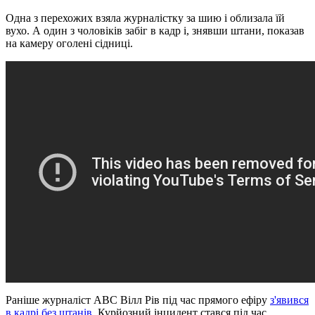
Одна з перехожих взяла журналістку за шию і облизала їй
вухо. А один з чоловіків забіг в кадр і, знявши штани, показав
на камеру оголені сідниці.
Раніше журналіст ABC Вілл Рів під час прямого ефіру
з'явився
в кадрі без штанів
. Курйозний інцидент стався під час