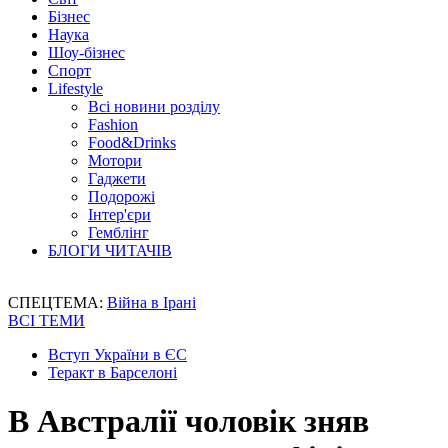
Бізнес
Наука
Шоу-бізнес
Спорт
Lifestyle
Всі новини розділу
Fashion
Food&Drinks
Мотори
Гаджети
Подорожі
Інтер'єри
Гемблінг
БЛОГИ ЧИТАЧІВ
СПЕЦТЕМА:
Війна в Ірані
ВСІ ТЕМИ
Вступ України в ЄС
Теракт в Барселоні
В Австралії чоловік зняв