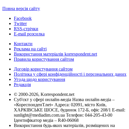
Повна версія сайту
Facebook
Twitter
RSS-стрічки
E-mail розсилка
Контакти
Реклама на сайті
Використання матеріалів korrespondent.net
Правила користування сайтом
Договір користування сайтом
Політика у сфері конфіденційності і персональних даних
Угода щодо користування
Редакція
© 2000-2026, Korrespondent.net
Суб'єкт у сфері онлайн-медіа Назва онлайн-медіа –
«КореспонденТ.net» Адреса: 02091, місто Київ,
ХАРКІВСЬКЕ ШОСЕ, будинок 172-Б, офіс 208/1 E-mail:
sunlight@mediadim.com.ua
Телефон: 044-205-43-00
Ідентифікатор медіа – R40-06068
Використання будь-яких матеріалів, розміщених на