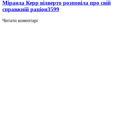
Міранда Керр відверто розповіла про свій
справжній раціон
3599
Читати коментарі