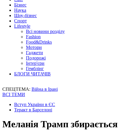
Бізнес
Наука
Шоу-бізнес
Спорт
Lifestyle
Всі новини розділу
Fashion
Food&Drinks
Мотори
Гаджети
Подорожі
Інтер'єри
Гемблінг
БЛОГИ ЧИТАЧІВ
СПЕЦТЕМА:
Війна в Ірані
ВСІ ТЕМИ
Вступ України в ЄС
Теракт в Барселоні
Меланія Трамп збирається