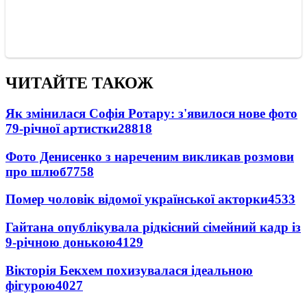
ЧИТАЙТЕ ТАКОЖ
Як змінилася Софія Ротару: з'явилося нове фото
79-річної артистки
28818
Фото Денисенко з нареченим викликав розмови
про шлюб
7758
Помер чоловік відомої української акторки
4533
Гайтана опублікувала рідкісний сімейний кадр із
9-річною донькою
4129
Вікторія Бекхем похизувалася ідеальною
фігурою
4027