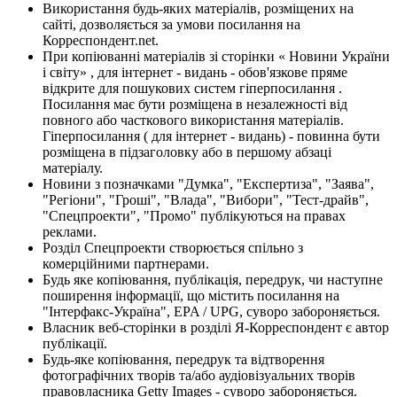
Використання будь-яких матеріалів, розміщених на
сайті, дозволяється за умови посилання на
Корреспондент.net.
При копіюванні матеріалів зі сторінки « Новини України
і світу» , для інтернет - видань - обов'язкове пряме
відкрите для пошукових систем гіперпосилання .
Посилання має бути розміщена в незалежності від
повного або часткового використання матеріалів.
Гіперпосилання ( для інтернет - видань) - повинна бути
розміщена в підзаголовку або в першому абзаці
матеріалу.
Новини з позначками "Думка", "Експертиза", "Заява",
"Регіони", "Гроші", "Влада", "Вибори", "Тест-драйв",
"Спецпроекти", "Промо" публікуються на правах
реклами.
Розділ Спецпроекти створюється спільно з
комерційними партнерами.
Будь яке копіювання, публікація, передрук, чи наступне
поширення інформації, що містить посилання на
"Інтерфакс-Україна", EPA / UPG, суворо забороняється.
Власник веб-сторінки в розділі Я-Корреспондент є автор
публікації.
Будь-яке копіювання, передрук та відтворення
фотографічних творів та/або аудіовізуальних творів
правовласника Getty Images - суворо забороняється.