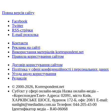
Повна версія сайту
Facebook
Twitter
RSS-стрічки
E-mail розсилка
Контакти
Реклама на сайті
Використання матеріалів korrespondent.net
Правила користування сайтом
Договір користування сайтом
Політика у сфері конфіденційності і персональних даних
Угода щодо користування
Редакція
© 2000-2026, Korrespondent.net
Суб'єкт у сфері онлайн-медіа Назва онлайн-медіа –
«КореспонденТ.net» Адреса: 02091, місто Київ,
ХАРКІВСЬКЕ ШОСЕ, будинок 172-Б, офіс 208/1 E-mail:
sunlight@mediadim.com.ua
Телефон: 044-205-43-00
Ідентифікатор медіа – R40-06068